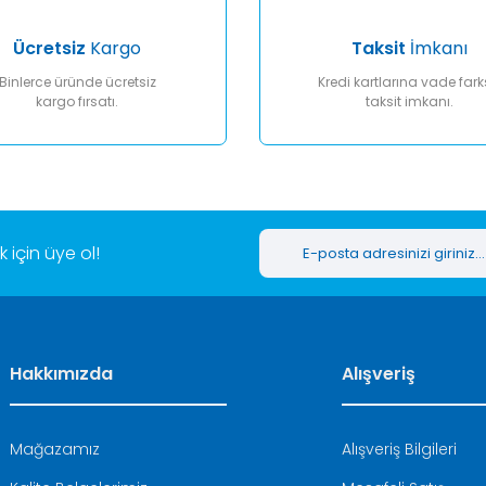
Ücretsiz
Kargo
Taksit
İmkanı
Binlerce üründe ücretsiz
Kredi kartlarına vade fark
kargo fırsatı.
taksit imkanı.
Gönder
için üye ol!
Hakkımızda
Alışveriş
Mağazamız
Alışveriş Bilgileri