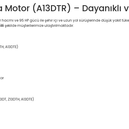
a Motor (A13DTR) – Dayanıklı
r hacmi ve 95 HP gücü ile şehir içi ve uzun yol sürüşlerinde düşük yakıt 
li
şekilde müşterilerimize ulaştırılmaktadır.
TH, A13DTE)
tor
DT, Z13DTH, A13DTE)