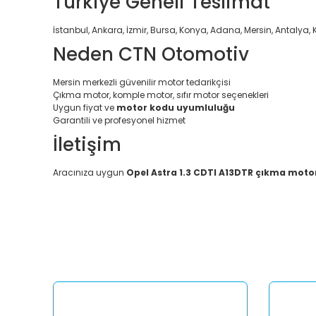
Türkiye Geneli Teslimat
İstanbul, Ankara, İzmir, Bursa, Konya, Adana, Mersin, Antalya, 
Neden CTN Otomotiv
Mersin merkezli güvenilir motor tedarikçisi
Çıkma motor, komple motor, sıfır motor seçenekleri
Uygun fiyat ve
motor kodu uyumluluğu
Garantili ve profesyonel hizmet
İletişim
Aracınıza uygun
Opel Astra 1.3 CDTI A13DTR çıkma moto
Bu ürünün fiyat bilgisi, resim, ürün açıklamalarında ve diğ
Görüş ve önerileriniz için teşekkür ederiz.
Ürün resmi kalitesiz, bozuk veya görüntülenemiyor.
Ürün açıklamasında eksik bilgiler bulunuyor.
Ürün bilgilerinde hatalar bulunuyor.
Ürün fiyatı diğer sitelerden daha pahalı.