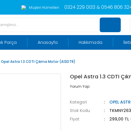
0324 229 0133 & 0546 806 324
Müşteri Hizmetleri
ek Parça
Anasayfa
Hakkımızda
İlet
Opel Astra 1.3 CDTI Çıkma Motor (A13DTR)
Opel Astra 1.3 CDTI Çı
Yorum Yap
Kategori
OPEL AST
Stok Kodu
TKMNY26
Fiyat
299,00 TL