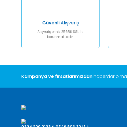
Ürün fiyatı diğer sitelerden daha pahalı.
Bu ürüne benzer farklı alternatifler olmalı.
Güvenli
Alışveriş
Alışverişleriniz 256Bit SSL ile
korunmaktadır.
Kampanya ve fırsatlarımızdan
haberdar olmak 