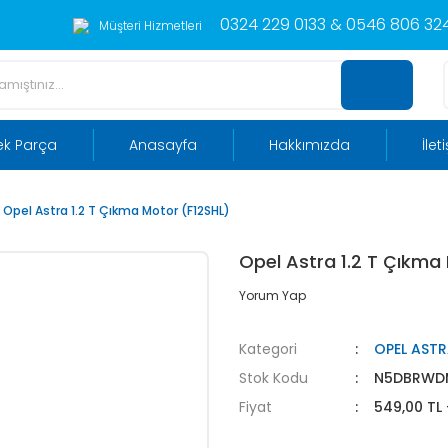
0324 229 0133 & 0546 806 324
Müşteri Hizmetleri
ek Parça
Anasayfa
Hakkımızda
İlet
Opel Astra 1.2 T Çıkma Motor (F12SHL)
Opel Astra 1.2 T Çıkma
Yorum Yap
Kategori
OPEL AST
Stok Kodu
N5DBRWD
Fiyat
549,00 TL