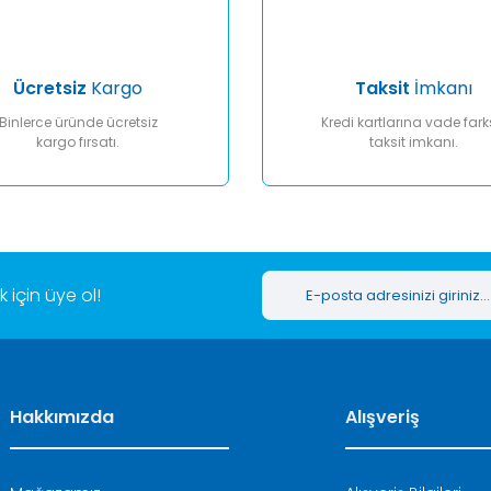
Ücretsiz
Kargo
Taksit
İmkanı
Binlerce üründe ücretsiz
Kredi kartlarına vade fark
kargo fırsatı.
taksit imkanı.
Gönder
için üye ol!
Hakkımızda
Alışveriş