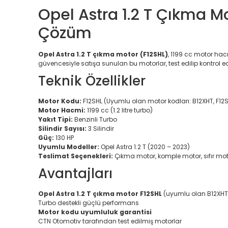
Opel Astra 1.2 T Çıkma M
Çözüm
Opel Astra 1.2 T çıkma motor (F12SHL)
, 1199 cc motor hac
güvencesiyle satışa sunulan bu motorlar, test edilip kontrol e
Teknik Özellikler
Motor Kodu:
F12SHL (Uyumlu olan motor kodları: B12XHT, F12S
Motor Hacmi:
1199 cc (1.2 litre turbo)
Yakıt Tipi:
Benzinli Turbo
Silindir Sayısı:
3 Silindir
Güç:
130 HP
Uyumlu Modeller:
Opel Astra 1.2 T (2020 – 2023)
Teslimat Seçenekleri:
Çıkma motor, komple motor, sıfır mo
Avantajları
Opel Astra 1.2 T çıkma motor F12SHL
(uyumlu olan B12XHT,
Turbo destekli güçlü performans
Motor kodu uyumluluk garantisi
CTN Otomotiv tarafından test edilmiş motorlar