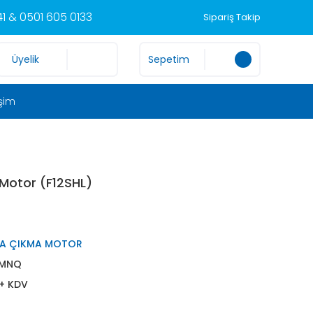
1 & 0501 605 0133
Sipariş Takip
Üyelik
Sepetim
işim
 Motor (F12SHL)
RA ÇIKMA MOTOR
MNQ
 + KDV