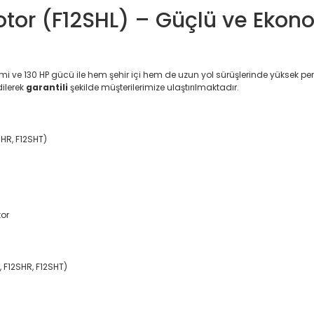
otor (F12SHL) – Güçlü ve Ekono
mi ve 130 HP gücü ile hem şehir içi hem de uzun yol sürüşlerinde yüksek p
dilerek
garantili
şekilde müşterilerimize ulaştırılmaktadır.
HR, F12SHT)
tor
 F12SHR, F12SHT)