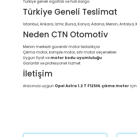
Türkiye geneli sigortalı ve hızlı kargo
Türkiye Geneli Teslimat
İstanbul, Ankara, İzmir, Bursa, Konya, Adana, Mersin, Antalya, 
Neden CTN Otomotiv
Mersin merkezli güvenilir motor tedarikçisi
Çıkma motor, komple motor, sıfır motor seçenekleri
Uygun fiyat ve
motor kodu uyumluluğu
Garantili ve profesyonel hizmet
İletişim
Aracınıza uygun
Opel Astra 1.2 T F12SHL çıkma motor
için
Bu ürünün fiyat bilgisi, resim, ürün açıklamalarında ve diğ
Görüş ve önerileriniz için teşekkür ederiz.
Ürün resmi kalitesiz, bozuk veya görüntülenemiyor.
Ürün açıklamasında eksik bilgiler bulunuyor.
Ürün bilgilerinde hatalar bulunuyor.