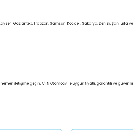
Kayseri, Gaziantep, Trabzon, Samsun, Kocaeli, Sakarya, Denizli, Şanlıurfa ve
 hemen iletişime geçin. CTN Otomotiv ile uygun fiyatlı, garantili ve güvenilir
er konularda yetersiz gördüğünüz noktaları öneri formunu kullanarak tar
Bu ürüne ilk yorumu siz yapın!
Yorum Yaz