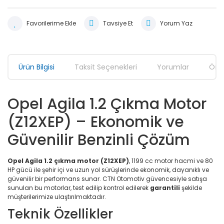
Tavsiye Et
Yorum Yaz
Ürün Bilgisi
Taksit Seçenekleri
Yorumlar
Öner
Opel Agila 1.2 Çıkma Motor
(Z12XEP) – Ekonomik ve
Güvenilir Benzinli Çözüm
Opel Agila 1.2 çıkma motor (Z12XEP)
, 1199 cc motor hacmi ve 80
HP gücü ile şehir içi ve uzun yol sürüşlerinde ekonomik, dayanıklı ve
güvenilir bir performans sunar. CTN Otomotiv güvencesiyle satışa
sunulan bu motorlar, test edilip kontrol edilerek
garantili
şekilde
müşterilerimize ulaştırılmaktadır.
Teknik Özellikler