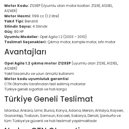
Motor Kodu:
Z12XEP (Uyumlu olan motor kodları: Z12XE, A12XEL,
A12XER)
Motor Hacmi:
1199 cc (1.2 litre)
Yakıt Tipi:
Benzinli
Silindir Sayısı:
4 Silindir
Güç:
80 HP
Uyumlu Modeller:
Opel Agila 1.2 (2003 – 2010)
Teslimat Seçenekleri:
Çıkma motor, komple motor, sıfır motor
Avantajları
Opel Agila 1.2 çıkma motor Z12XEP
(uyumlu olan Z12XE, A12XEL,
A12XER)
Yakıt tasarrufu ve uzun ömürlü kullanım
Motor kodu uyumluluk garantisi
CTN Otomotiv tarafından test edilmiş motorlar
Türkiye geneli sigortalı ve hızlı kargo
Türkiye Geneli Teslimat
İstanbul, Ankara, İzmir, Bursa, Konya, Adana, Mersin, Antalya, Kayseri,
Gaziantep, Trabzon, Samsun, Kocaeli, Sakarya, Denizli, Şanlıurfa ve
tüm Türkiye’ye güvenli ve hızlı teslimat yapılmaktadır.