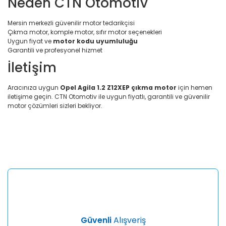
Neden CTN Otomotiv
Mersin merkezli güvenilir motor tedarikçisi
Çıkma motor, komple motor, sıfır motor seçenekleri
Uygun fiyat ve
motor kodu uyumluluğu
Garantili ve profesyonel hizmet
İletişim
Aracınıza uygun
Opel Agila 1.2 Z12XEP çıkma motor
için hemen
iletişime geçin. CTN Otomotiv ile uygun fiyatlı, garantili ve güvenilir
motor çözümleri sizleri bekliyor.
Bu ürünün fiyat bilgisi, resim, ürün açıklamalarında ve diğer
konularda yetersiz gördüğünüz noktaları öneri formunu
Bu ürüne ilk yorumu siz yapın!
kullanarak tarafımıza iletebilirsiniz.
Görüş ve önerileriniz için teşekkür ederiz.
Yorum Yaz
Ürün resmi kalitesiz, bozuk veya görüntülenemiyor.
Ürün açıklamasında eksik bilgiler bulunuyor.
Ürün bilgilerinde hatalar bulunuyor.
Ürün fiyatı diğer sitelerden daha pahalı.
Güvenli
Alışveriş