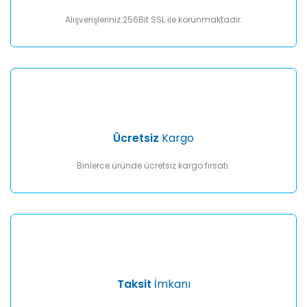
Bu ürüne benzer farklı alternatifler olmalı.
Alışverişleriniz 256Bit SSL ile korunmaktadır.
Gönder
Ücretsiz
Kargo
Binlerce üründe ücretsiz kargo fırsatı.
Taksit
İmkanı