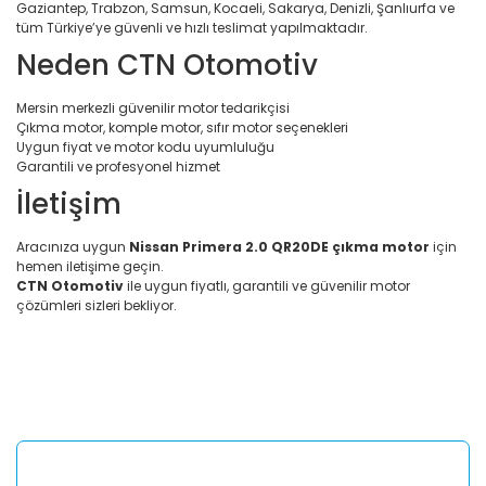
Gaziantep, Trabzon, Samsun, Kocaeli, Sakarya, Denizli, Şanlıurfa ve
tüm Türkiye’ye güvenli ve hızlı teslimat yapılmaktadır.
Neden CTN Otomotiv
Mersin merkezli güvenilir motor tedarikçisi
Çıkma motor, komple motor, sıfır motor seçenekleri
Uygun fiyat ve motor kodu uyumluluğu
Garantili ve profesyonel hizmet
İletişim
Aracınıza uygun
Nissan Primera 2.0 QR20DE çıkma motor
için
hemen iletişime geçin.
CTN Otomotiv
ile uygun fiyatlı, garantili ve güvenilir motor
çözümleri sizleri bekliyor.
Bu ürünün fiyat bilgisi, resim, ürün açıklamalarında ve diğer
konularda yetersiz gördüğünüz noktaları öneri formunu
Bu ürüne ilk yorumu siz yapın!
kullanarak tarafımıza iletebilirsiniz.
Görüş ve önerileriniz için teşekkür ederiz.
Yorum Yaz
Ürün resmi kalitesiz, bozuk veya görüntülenemiyor.
Ürün açıklamasında eksik bilgiler bulunuyor.