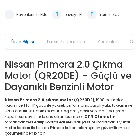
Tavsiye Et
Yorum Yaz
Ürün Bilgisi
Taksit Seçenekleri
Yorumlar
Öner
Nissan Primera 2.0 Çıkma
Motor (QR20DE) – Güçlü ve
Dayanıklı Benzinli Motor
Nissan Primera 2.0 çıkma motor (QR20DE)
, 1998 cc motor
hacmi ve 140 HP gücü ile yüksek performans, düşük yakıt tüketimi ve
uzun ömürlü kullanım sağlar. Sağlam yapısı ve verimli çalışma
kapasitesi sayesinde öne çıkan bu motor,
CTN Otomotiv
tarafından test edilip kontrol edilerek satışa sunulmaktadır. Uyumlu
motor kodları ile Nissan Primera kullanıcıları için en güvenilir motor
çözümlerinden biridir.