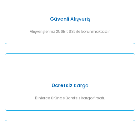
Ürün bilgilerinde hatalar bulunuyor.
Ürün fiyatı diğer sitelerden daha pahalı.
Güvenli
Alışveriş
Bu ürüne benzer farklı alternatifler olmalı.
Alışverişleriniz 256Bit SSL ile korunmaktadır.
Gönder
Ücretsiz
Kargo
Binlerce üründe ücretsiz kargo fırsatı.