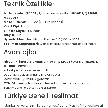
Teknik Özellikler
Motor Kodu:
QR20DE (Uyumlu motor kodları:
SR20DE, QG18DE,
MR20DE
)
Motor Hacmi:
1998 cc (2.0 litre benzinli)
Yakıt Tipi:
Benzin
Silindir Sayısı:
4 Silindir
Güç:
140 HP
Uyumlu Modeller:
Nissan Primera 2.0 (2001 – 2007)
Teslimat Seçenekleri:
Çıkma motor, komple motor, sıfır motor
Avantajları
Nissan Primera 2.0 çıkma motor QR20DE
(uyumlu:
SR20DE,
QG18DE, MR20DE
)
Yüksek performans ve verimlilik
Dayanıklı ve uzun ömürlü motor yapısı
Motor kodu uyumluluk garantisi
CTN Otomotiv
tarafından test edilmiş ve garantili motorlar
Türkiye geneli sigortalı ve hızlı kargo
Türkiye Geneli Teslimat
İstanbul, Ankara, İzmir, Bursa, Konya, Adana, Mersin, Antalya, Kayseri,