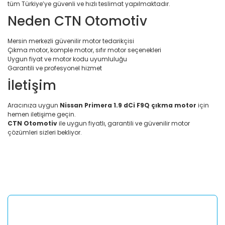
tüm Türkiye’ye güvenli ve hızlı teslimat yapılmaktadır.
Neden CTN Otomotiv
Mersin merkezli güvenilir motor tedarikçisi
Çıkma motor, komple motor, sıfır motor seçenekleri
Uygun fiyat ve motor kodu uyumluluğu
Garantili ve profesyonel hizmet
İletişim
Aracınıza uygun
Nissan Primera 1.9 dCi F9Q çıkma motor
için
hemen iletişime geçin.
CTN Otomotiv
ile uygun fiyatlı, garantili ve güvenilir motor
çözümleri sizleri bekliyor.
Bu ürünün fiyat bilgisi, resim, ürün açıklamalarında ve diğer
konularda yetersiz gördüğünüz noktaları öneri formunu
Bu ürüne ilk yorumu siz yapın!
kullanarak tarafımıza iletebilirsiniz.
Görüş ve önerileriniz için teşekkür ederiz.
Yorum Yaz
Ürün resmi kalitesiz, bozuk veya görüntülenemiyor.
Ürün açıklamasında eksik bilgiler bulunuyor.