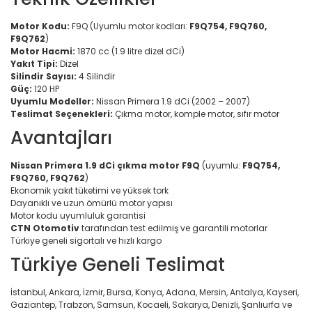
Motor Kodu:
F9Q (Uyumlu motor kodları:
F9Q754, F9Q760,
F9Q762
)
Motor Hacmi:
1870 cc (1.9 litre dizel dCi)
Yakıt Tipi:
Dizel
Silindir Sayısı:
4 Silindir
Güç:
120 HP
Uyumlu Modeller:
Nissan Primera 1.9 dCi (2002 – 2007)
Teslimat Seçenekleri:
Çıkma motor, komple motor, sıfır motor
Avantajları
Nissan Primera 1.9 dCi çıkma motor F9Q
(uyumlu:
F9Q754,
F9Q760, F9Q762
)
Ekonomik yakıt tüketimi ve yüksek tork
Dayanıklı ve uzun ömürlü motor yapısı
Motor kodu uyumluluk garantisi
CTN Otomotiv
tarafından test edilmiş ve garantili motorlar
Türkiye geneli sigortalı ve hızlı kargo
Türkiye Geneli Teslimat
İstanbul, Ankara, İzmir, Bursa, Konya, Adana, Mersin, Antalya, Kayseri,
Gaziantep, Trabzon, Samsun, Kocaeli, Sakarya, Denizli, Şanlıurfa ve