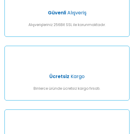
Ürün bilgilerinde hatalar bulunuyor.
Ürün fiyatı diğer sitelerden daha pahalı.
Güvenli
Alışveriş
Bu ürüne benzer farklı alternatifler olmalı.
Alışverişleriniz 256Bit SSL ile korunmaktadır.
Gönder
Ücretsiz
Kargo
Binlerce üründe ücretsiz kargo fırsatı.