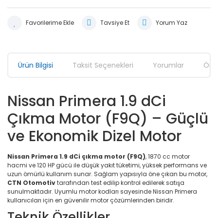
Tavsiye Et
Yorum Yaz
Ürün Bilgisi
Taksit Seçenekleri
Yorumlar
Öner
Nissan Primera 1.9 dCi
Çıkma Motor (F9Q) – Güçlü
ve Ekonomik Dizel Motor
Nissan Primera 1.9 dCi çıkma motor (F9Q)
, 1870 cc motor
hacmi ve 120 HP gücü ile düşük yakıt tüketimi, yüksek performans ve
uzun ömürlü kullanım sunar. Sağlam yapısıyla öne çıkan bu motor,
CTN Otomotiv
tarafından test edilip kontrol edilerek satışa
sunulmaktadır. Uyumlu motor kodları sayesinde Nissan Primera
kullanıcıları için en güvenilir motor çözümlerinden biridir.
Teknik Özellikler