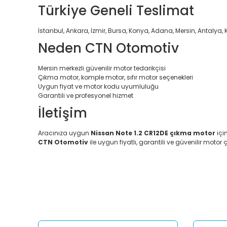
Türkiye Geneli Teslimat
İstanbul, Ankara, İzmir, Bursa, Konya, Adana, Mersin, Antalya, 
Neden CTN Otomotiv
Mersin merkezli güvenilir motor tedarikçisi
Çıkma motor, komple motor, sıfır motor seçenekleri
Uygun fiyat ve motor kodu uyumluluğu
Garantili ve profesyonel hizmet
İletişim
Aracınıza uygun
Nissan Note 1.2 CR12DE çıkma motor
içi
CTN Otomotiv
ile uygun fiyatlı, garantili ve güvenilir motor ç
Bu ürünün fiyat bilgisi, resim, ürün açıklamalarında ve diğ
Görüş ve önerileriniz için teşekkür ederiz.
Ürün resmi kalitesiz, bozuk veya görüntülenemiyor.
Ürün açıklamasında eksik bilgiler bulunuyor.
Ürün bilgilerinde hatalar bulunuyor.