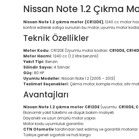
Nissan Note 1.2 Çıkma Mo
Nissan Note 1.2 çıkma motor (CR12DE)
, 1240 cc motor ha
kontrol edilerek satışa sunulan bu motor, uyumlu motor kodları
Teknik Özellikler
Motor Kodu:
CR12DE (Uyumlu motor kodları:
CR10DE, CR14D
Motor Hacmi:
1240 cc (1.2 litre benzinli)
Yakıt Tipi:
Benzin
Silindir Sayısı:
4 Silindir
Güç:
80 HP
Uyumlu Modeller:
Nissan Note 1.2 (2005 – 2013)
Teslimat Seçenekleri:
Çıkma motor, komple motor, sıfır mo
Avantajları
Nissan Note 1.2 çıkma motor CR12DE
(uyumlu:
CR10DE, C
Ekonomik yakıt tüketimi ve düşük bakım maliyeti
Dayanıklı ve uzun ömürlü motor yapısı
Motor kodu uyumluluk garantisi
CTN Otomotiv
tarafından test edilmiş ve garantili motorlar
Türkiye geneli sigortalı ve hızlı kargo