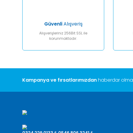
Ürün fiyatı diğer sitelerden daha pahalı.
Bu ürüne benzer farklı alternatifler olmalı.
Güvenli
Alışveriş
Alışverişleriniz 256Bit SSL ile
korunmaktadır.
Kampanya ve fırsatlarımızdan
haberdar olmak 