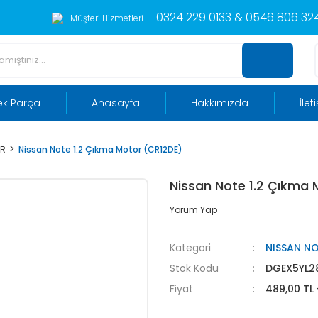
0324 229 0133 & 0546 806 324
Müşteri Hizmetleri
ek Parça
Anasayfa
Hakkımızda
İlet
OR
Nissan Note 1.2 Çıkma Motor (CR12DE)
Nissan Note 1.2 Çıkma 
Yorum Yap
Kategori
NISSAN N
Stok Kodu
DGEX5YL2
Fiyat
489,00 TL