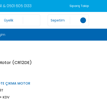
1 & 0501 605 0133
Sipariş Takip
Üyelik
Sepetim
işim
Motor (CR12DE)
OTE ÇIKMA MOTOR
8T
 + KDV