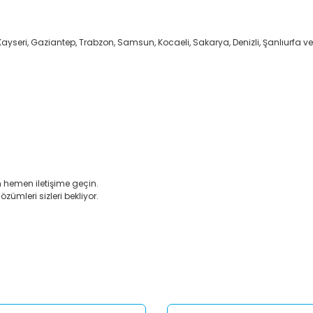
Kayseri, Gaziantep, Trabzon, Samsun, Kocaeli, Sakarya, Denizli, Şanlıurfa ve
n hemen iletişime geçin.
özümleri sizleri bekliyor.
er konularda yetersiz gördüğünüz noktaları öneri formunu kullanarak tar
Bu ürüne ilk yorumu siz yapın!
Yorum Yaz