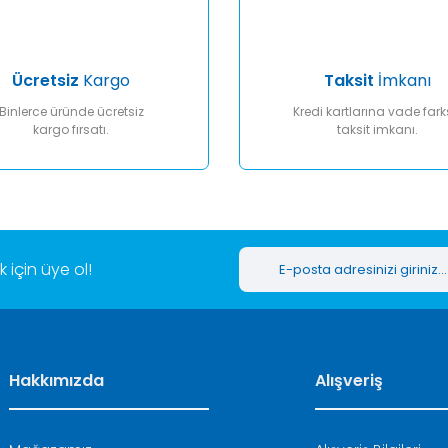
Ücretsiz
Kargo
Taksit
İmkanı
Binlerce üründe ücretsiz
Kredi kartlarına vade fark
kargo fırsatı.
taksit imkanı.
Gönder
için üye ol!
Hakkımızda
Alışveriş