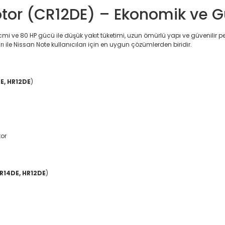
tor (CR12DE) – Ekonomik ve Gü
cmi ve 80 HP gücü ile düşük yakıt tüketimi, uzun ömürlü yapı ve güvenilir 
 ile Nissan Note kullanıcıları için en uygun çözümlerden biridir.
E, HR12DE
)
tor
R14DE, HR12DE
)