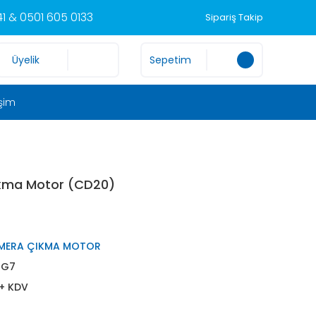
1 & 0501 605 0133
Sipariş Takip
Üyelik
Sepetim
işim
ıkma Motor (CD20)
LMERA ÇIKMA MOTOR
HG7
 + KDV