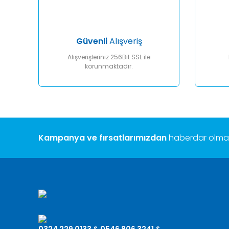
Ürün fiyatı diğer sitelerden daha pahalı.
Bu ürüne benzer farklı alternatifler olmalı.
Güvenli
Alışveriş
Alışverişleriniz 256Bit SSL ile
korunmaktadır.
Kampanya ve fırsatlarımızdan
haberdar olmak 