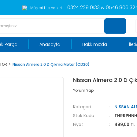
0324 229 0133 & 0546 806 324
Müşteri Hizmetleri
ek Parça
Anasayfa
Hakkımızda
İlet
OTOR
Nissan Almera 2.0 D Çıkma Motor (CD20)
Nissan Almera 2.0 D Ç
Yorum Yap
Kategori
NISSAN A
Stok Kodu
THRRPHN
Fiyat
499,00 TL