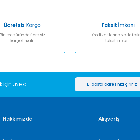
Ücretsiz
Kargo
Taksit
İmkanı
Binlerce üründe ücretsiz
Kredi kartlarına vade fark
kargo fırsatı.
taksit imkanı.
Gönder
için üye ol!
Hakkımızda
Alışveriş