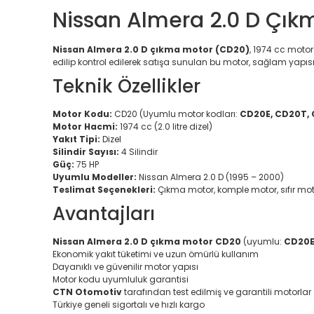
Nissan Almera 2.0 D Çık
Nissan Almera 2.0 D çıkma motor (CD20)
, 1974 cc motor
edilip kontrol edilerek satışa sunulan bu motor, sağlam yapıs
Teknik Özellikler
Motor Kodu:
CD20 (Uyumlu motor kodları:
CD20E, CD20T,
Motor Hacmi:
1974 cc (2.0 litre dizel)
Yakıt Tipi:
Dizel
Silindir Sayısı:
4 Silindir
Güç:
75 HP
Uyumlu Modeller:
Nissan Almera 2.0 D (1995 – 2000)
Teslimat Seçenekleri:
Çıkma motor, komple motor, sıfır mo
Avantajları
Nissan Almera 2.0 D çıkma motor CD20
(uyumlu:
CD20E
Ekonomik yakıt tüketimi ve uzun ömürlü kullanım
Dayanıklı ve güvenilir motor yapısı
Motor kodu uyumluluk garantisi
CTN Otomotiv
tarafından test edilmiş ve garantili motorlar
Türkiye geneli sigortalı ve hızlı kargo