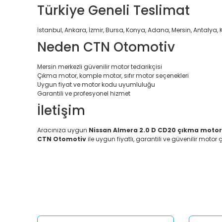
Türkiye Geneli Teslimat
İstanbul, Ankara, İzmir, Bursa, Konya, Adana, Mersin, Antalya, 
Neden CTN Otomotiv
Mersin merkezli güvenilir motor tedarikçisi
Çıkma motor, komple motor, sıfır motor seçenekleri
Uygun fiyat ve motor kodu uyumluluğu
Garantili ve profesyonel hizmet
İletişim
Aracınıza uygun
Nissan Almera 2.0 D CD20 çıkma motor
CTN Otomotiv
ile uygun fiyatlı, garantili ve güvenilir motor ç
Bu ürünün fiyat bilgisi, resim, ürün açıklamalarında ve diğ
Görüş ve önerileriniz için teşekkür ederiz.
Ürün resmi kalitesiz, bozuk veya görüntülenemiyor.
Ürün açıklamasında eksik bilgiler bulunuyor.
Ürün bilgilerinde hatalar bulunuyor.