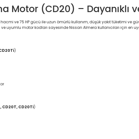
ma Motor (CD20) – Dayanıklı v
 hacmi ve 75 HP gücü ile uzun ömürlü kullanım, düşük yakıt tüketimi ve gü
ı ve uyumlu motor kodları sayesinde Nissan Almera kullanıcıları için en uy
 CD20Ti
)
tor
, CD20T, CD20Ti
)