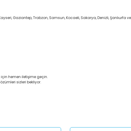
Kayseri, Gaziantep, Trabzon, Samsun, Kocaeli, Sakarya, Denizli, Şanlıurfa ve
için hemen iletişime geçin.
özümleri sizleri bekliyor.
er konularda yetersiz gördüğünüz noktaları öneri formunu kullanarak tar
Bu ürüne ilk yorumu siz yapın!
Yorum Yaz