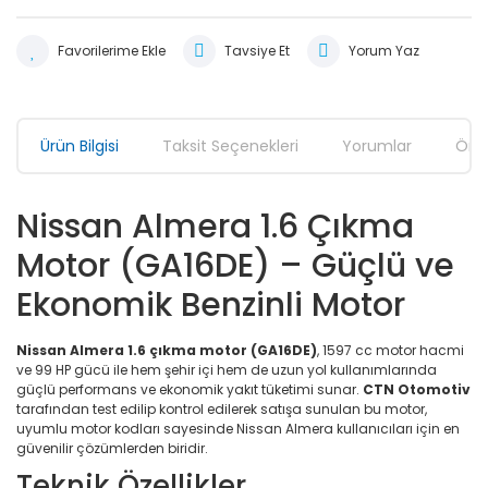
Tavsiye Et
Yorum Yaz
Ürün Bilgisi
Taksit Seçenekleri
Yorumlar
Öner
Nissan Almera 1.6 Çıkma
Motor (GA16DE) – Güçlü ve
Ekonomik Benzinli Motor
Nissan Almera 1.6 çıkma motor (GA16DE)
, 1597 cc motor hacmi
ve 99 HP gücü ile hem şehir içi hem de uzun yol kullanımlarında
güçlü performans ve ekonomik yakıt tüketimi sunar.
CTN Otomotiv
tarafından test edilip kontrol edilerek satışa sunulan bu motor,
uyumlu motor kodları sayesinde Nissan Almera kullanıcıları için en
güvenilir çözümlerden biridir.
Teknik Özellikler