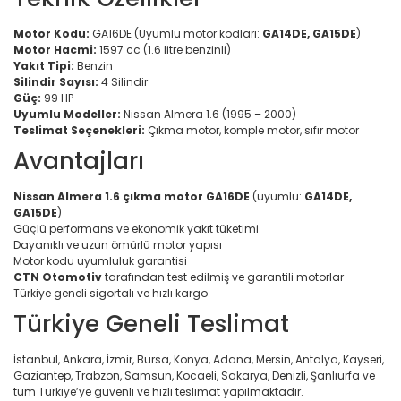
Motor Kodu:
GA16DE (Uyumlu motor kodları:
GA14DE, GA15DE
)
Motor Hacmi:
1597 cc (1.6 litre benzinli)
Yakıt Tipi:
Benzin
Silindir Sayısı:
4 Silindir
Güç:
99 HP
Uyumlu Modeller:
Nissan Almera 1.6 (1995 – 2000)
Teslimat Seçenekleri:
Çıkma motor, komple motor, sıfır motor
Avantajları
Nissan Almera 1.6 çıkma motor GA16DE
(uyumlu:
GA14DE,
GA15DE
)
Güçlü performans ve ekonomik yakıt tüketimi
Dayanıklı ve uzun ömürlü motor yapısı
Motor kodu uyumluluk garantisi
CTN Otomotiv
tarafından test edilmiş ve garantili motorlar
Türkiye geneli sigortalı ve hızlı kargo
Türkiye Geneli Teslimat
İstanbul, Ankara, İzmir, Bursa, Konya, Adana, Mersin, Antalya, Kayseri,
Gaziantep, Trabzon, Samsun, Kocaeli, Sakarya, Denizli, Şanlıurfa ve
tüm Türkiye’ye güvenli ve hızlı teslimat yapılmaktadır.