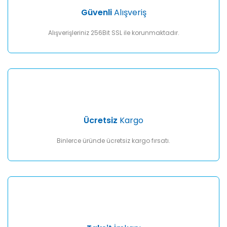
Ürün fiyatı diğer sitelerden daha pahalı.
Güvenli
Alışveriş
Bu ürüne benzer farklı alternatifler olmalı.
Alışverişleriniz 256Bit SSL ile korunmaktadır.
Gönder
Ücretsiz
Kargo
Binlerce üründe ücretsiz kargo fırsatı.