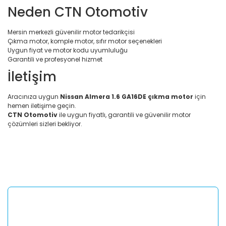
Neden CTN Otomotiv
Mersin merkezli güvenilir motor tedarikçisi
Çıkma motor, komple motor, sıfır motor seçenekleri
Uygun fiyat ve motor kodu uyumluluğu
Garantili ve profesyonel hizmet
İletişim
Aracınıza uygun
Nissan Almera 1.6 GA16DE çıkma motor
için
hemen iletişime geçin.
CTN Otomotiv
ile uygun fiyatlı, garantili ve güvenilir motor
çözümleri sizleri bekliyor.
Bu ürünün fiyat bilgisi, resim, ürün açıklamalarında ve diğer
konularda yetersiz gördüğünüz noktaları öneri formunu
Bu ürüne ilk yorumu siz yapın!
kullanarak tarafımıza iletebilirsiniz.
Görüş ve önerileriniz için teşekkür ederiz.
Yorum Yaz
Ürün resmi kalitesiz, bozuk veya görüntülenemiyor.
Ürün açıklamasında eksik bilgiler bulunuyor.
Ürün bilgilerinde hatalar bulunuyor.