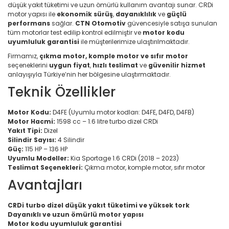
düşük yakıt tüketimi ve uzun ömürlü kullanım avantajı sunar. CRDi
motor yapısı ile
ekonomik sürüş
,
dayanıklılık
ve
güçlü
performans
sağlar.
CTN Otomotiv
güvencesiyle satışa sunulan
tüm motorlar test edilip kontrol edilmiştir ve
motor kodu
uyumluluk garantisi
ile müşterilerimize ulaştırılmaktadır.
Firmamız,
çıkma motor, komple motor ve sıfır motor
seçeneklerini
uygun fiyat
,
hızlı teslimat
ve
güvenilir hizmet
anlayışıyla Türkiye’nin her bölgesine ulaştırmaktadır.
Teknik Özellikler
Motor Kodu:
D4FE (Uyumlu motor kodları: D4FE, D4FD, D4FB)
Motor Hacmi:
1598 cc – 1.6 litre turbo dizel CRDi
Yakıt Tipi:
Dizel
Silindir Sayısı:
4 Silindir
Güç:
115 HP – 136 HP
Uyumlu Modeller:
Kia Sportage 1.6 CRDi (2018 – 2023)
Teslimat Seçenekleri:
Çıkma motor, komple motor, sıfır motor
Avantajları
CRDi turbo dizel düşük yakıt tüketimi ve yüksek tork
Dayanıklı ve uzun ömürlü motor yapısı
Motor kodu uyumluluk garantisi