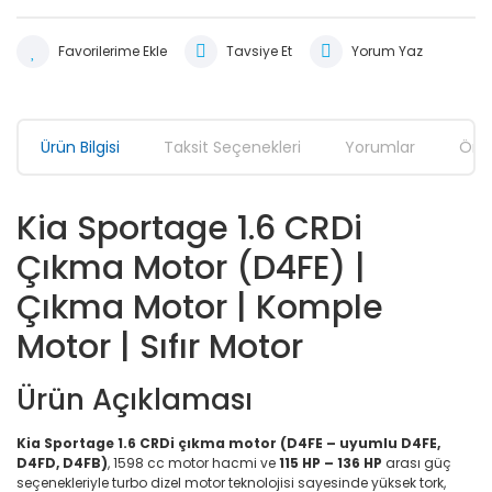
Tavsiye Et
Yorum Yaz
Ürün Bilgisi
Taksit Seçenekleri
Yorumlar
Öner
Kia Sportage 1.6 CRDi
Çıkma Motor (D4FE) |
Çıkma Motor | Komple
Motor | Sıfır Motor
Ürün Açıklaması
Kia Sportage 1.6 CRDi çıkma motor (D4FE – uyumlu D4FE,
D4FD, D4FB)
, 1598 cc motor hacmi ve
115 HP – 136 HP
arası güç
seçenekleriyle turbo dizel motor teknolojisi sayesinde yüksek tork,