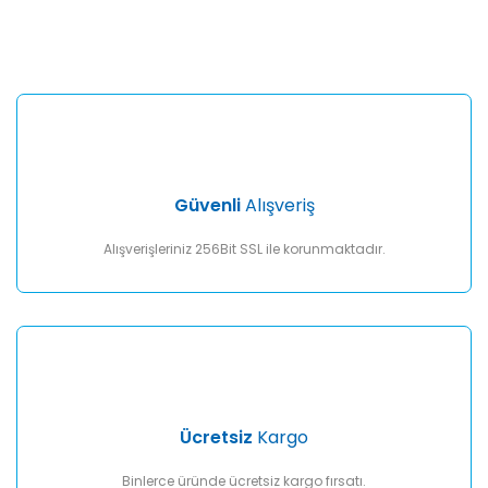
konularda yetersiz gördüğünüz noktaları öneri formunu
Bu ürüne ilk yorumu siz yapın!
kullanarak tarafımıza iletebilirsiniz.
Görüş ve önerileriniz için teşekkür ederiz.
Yorum Yaz
Ürün resmi kalitesiz, bozuk veya görüntülenemiyor.
Ürün açıklamasında eksik bilgiler bulunuyor.
Ürün bilgilerinde hatalar bulunuyor.
Ürün fiyatı diğer sitelerden daha pahalı.
Güvenli
Alışveriş
Bu ürüne benzer farklı alternatifler olmalı.
Alışverişleriniz 256Bit SSL ile korunmaktadır.
Gönder
Ücretsiz
Kargo
Binlerce üründe ücretsiz kargo fırsatı.