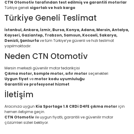
CTN Otomotiv tarafından test edilmiş ve garantili motorlar
Türkiye geneli
sigortalı ve hızlı kargo
Türkiye Geneli Teslimat
İstanbul, Ankara, İzmir, Bursa, Konya, Adana, Mersin, Antalya,
Kayseri, Gaziantep, Trabzon, Samsun, Kocaeli, Sakarya,
Denizli, Şanlıurfa
ve tüm Türkiye’ye güvenli ve hızlı teslimat
yapılmaktadır.
Neden CTN Otomotiv
Mersin merkezli güvenilir motor tedarikçisi
Çıkma motor, komple motor, sıfır motor
seçenekleri
Uygun fiyat
ve
motor kodu uyumluluğu
Garantili ve profesyonel hizmet
İletişim
Aracınıza uygun
Kia Sportage 1.6 CRDi D4FE çıkma motor
için
hemen iletişime geçin.
CTN Otomotiv
ile uygun fiyatlı, garantili ve güvenilir motor
çözümleri sizleri bekliyor.
Bu ürünün fiyat bilgisi, resim, ürün açıklamalarında ve diğer