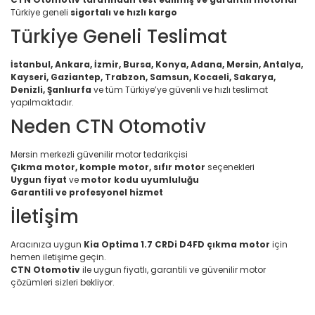
Türkiye geneli
sigortalı ve hızlı kargo
Türkiye Geneli Teslimat
İstanbul, Ankara, İzmir, Bursa, Konya, Adana, Mersin, Antalya,
Kayseri, Gaziantep, Trabzon, Samsun, Kocaeli, Sakarya,
Denizli, Şanlıurfa
ve tüm Türkiye’ye güvenli ve hızlı teslimat
yapılmaktadır.
Neden CTN Otomotiv
Mersin merkezli güvenilir motor tedarikçisi
Çıkma motor, komple motor, sıfır motor
seçenekleri
Uygun fiyat
ve
motor kodu uyumluluğu
Garantili ve profesyonel hizmet
İletişim
Aracınıza uygun
Kia Optima 1.7 CRDi D4FD çıkma motor
için
hemen iletişime geçin.
CTN Otomotiv
ile uygun fiyatlı, garantili ve güvenilir motor
çözümleri sizleri bekliyor.
Bu ürünün fiyat bilgisi, resim, ürün açıklamalarında ve diğer