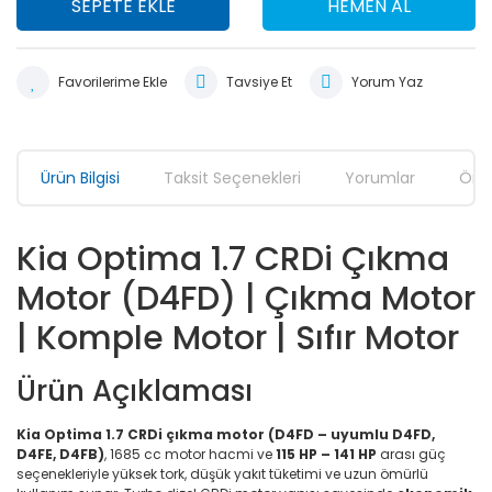
SEPETE EKLE
HEMEN AL
Tavsiye Et
Yorum Yaz
Ürün Bilgisi
Taksit Seçenekleri
Yorumlar
Öner
Kia Optima 1.7 CRDi Çıkma
Motor (D4FD) | Çıkma Motor
| Komple Motor | Sıfır Motor
Ürün Açıklaması
Kia Optima 1.7 CRDi çıkma motor (D4FD – uyumlu D4FD,
D4FE, D4FB)
, 1685 cc motor hacmi ve
115 HP – 141 HP
arası güç
seçenekleriyle yüksek tork, düşük yakıt tüketimi ve uzun ömürlü