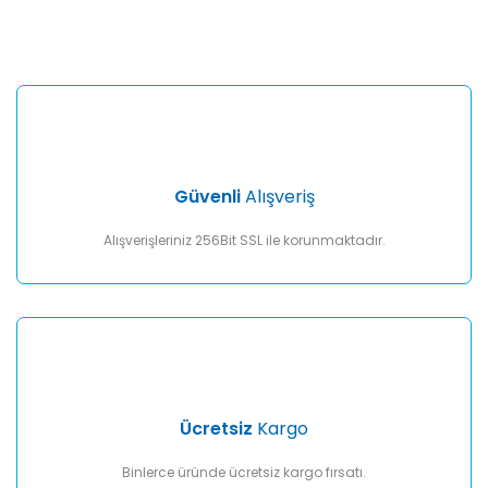
konularda yetersiz gördüğünüz noktaları öneri formunu
Bu ürüne ilk yorumu siz yapın!
kullanarak tarafımıza iletebilirsiniz.
Görüş ve önerileriniz için teşekkür ederiz.
Yorum Yaz
Ürün resmi kalitesiz, bozuk veya görüntülenemiyor.
Ürün açıklamasında eksik bilgiler bulunuyor.
Ürün bilgilerinde hatalar bulunuyor.
Ürün fiyatı diğer sitelerden daha pahalı.
Güvenli
Alışveriş
Bu ürüne benzer farklı alternatifler olmalı.
Alışverişleriniz 256Bit SSL ile korunmaktadır.
Gönder
Ücretsiz
Kargo
Binlerce üründe ücretsiz kargo fırsatı.