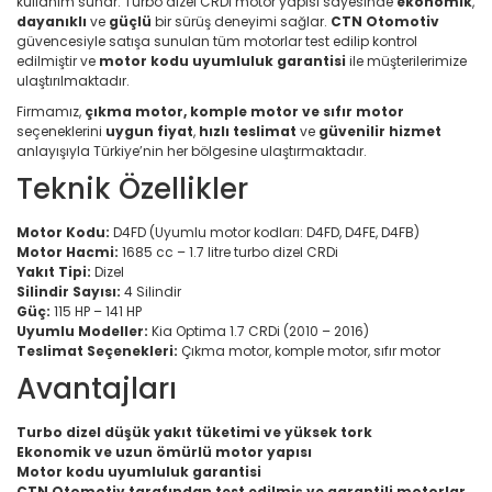
kullanım sunar. Turbo dizel CRDi motor yapısı sayesinde
ekonomik
,
dayanıklı
ve
güçlü
bir sürüş deneyimi sağlar.
CTN Otomotiv
güvencesiyle satışa sunulan tüm motorlar test edilip kontrol
edilmiştir ve
motor kodu uyumluluk garantisi
ile müşterilerimize
ulaştırılmaktadır.
Firmamız,
çıkma motor, komple motor ve sıfır motor
seçeneklerini
uygun fiyat
,
hızlı teslimat
ve
güvenilir hizmet
anlayışıyla Türkiye’nin her bölgesine ulaştırmaktadır.
Teknik Özellikler
Motor Kodu:
D4FD (Uyumlu motor kodları: D4FD, D4FE, D4FB)
Motor Hacmi:
1685 cc – 1.7 litre turbo dizel CRDi
Yakıt Tipi:
Dizel
Silindir Sayısı:
4 Silindir
Güç:
115 HP – 141 HP
Uyumlu Modeller:
Kia Optima 1.7 CRDi (2010 – 2016)
Teslimat Seçenekleri:
Çıkma motor, komple motor, sıfır motor
Avantajları
Turbo dizel düşük yakıt tüketimi ve yüksek tork
Ekonomik ve uzun ömürlü motor yapısı
Motor kodu uyumluluk garantisi
CTN Otomotiv tarafından test edilmiş ve garantili motorlar