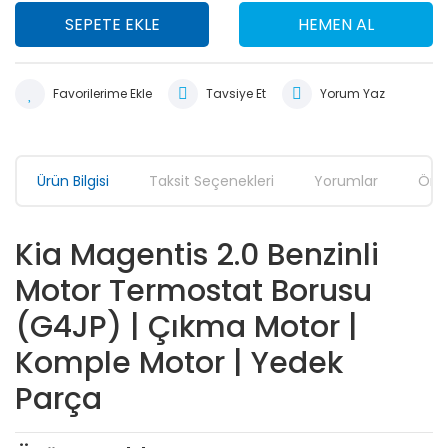
SEPETE EKLE
HEMEN AL
Tavsiye Et
Yorum Yaz
Ürün Bilgisi
Taksit Seçenekleri
Yorumlar
Öner
Kia Magentis 2.0 Benzinli
Motor Termostat Borusu
(G4JP) | Çıkma Motor |
Komple Motor | Yedek
Parça