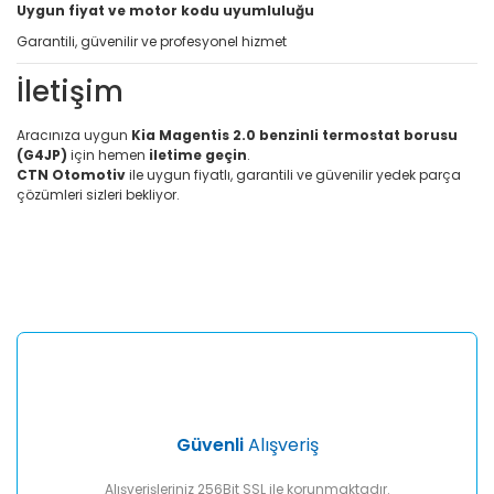
Uygun fiyat ve motor kodu uyumluluğu
Garantili, güvenilir ve profesyonel hizmet
İletişim
Aracınıza uygun
Kia Magentis 2.0 benzinli termostat borusu
(G4JP)
için hemen
iletime geçin
.
CTN Otomotiv
ile uygun fiyatlı, garantili ve güvenilir yedek parça
çözümleri sizleri bekliyor.
Bu ürünün fiyat bilgisi, resim, ürün açıklamalarında ve diğer
konularda yetersiz gördüğünüz noktaları öneri formunu
Bu ürüne ilk yorumu siz yapın!
kullanarak tarafımıza iletebilirsiniz.
Görüş ve önerileriniz için teşekkür ederiz.
Yorum Yaz
Ürün resmi kalitesiz, bozuk veya görüntülenemiyor.
Ürün açıklamasında eksik bilgiler bulunuyor.
Ürün bilgilerinde hatalar bulunuyor.
Ürün fiyatı diğer sitelerden daha pahalı.
Güvenli
Alışveriş
Bu ürüne benzer farklı alternatifler olmalı.
Alışverişleriniz 256Bit SSL ile korunmaktadır.