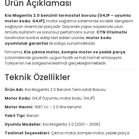
Ürün Açıklaması
Kia Magentis 2.0 benzinli termostat borusu (G4JP – uyumlu
motor kodu: G4JP)
, motor soğutma sisteminde sıcaklık dengesini
sağlayan önemli bir parçadır. Dayanıklı yapısı sayesinde uzun
ömürlü kullanım ve sorunsuz performans sunar.
CTN Otomotiv
tarafından kontrol edilip test edilen ürünler,
motor kodu
uyumluluk garantisi
ile satışa sunulmaktadır.
Firmamız,
Kia çıkma motor, komple motor ve yedek parça
çözümlerinde güvenilir, uygun fiyatlı ve hızlı hizmet anlayışıyla
Türkiye’nin her bölgesine teslimat gerçekleştirmektedir.
Teknik Özellikler
Ürün Adı:
Kia Magentis 2.0 Benzinli Termostat Borusu
Motor Kodu:
G4JP (Uyumlu motor kodu: G4JP)
Motor Hacmi:
1997 cc – 2.0 litre benzinli
Yakıt Tipi:
Benzin
Uyumlu Modeller:
Kia Magentis 2.0 (2001 – 2006)
Teslimat Seçenekleri:
Çıkma motor, komple motor, yedek parça