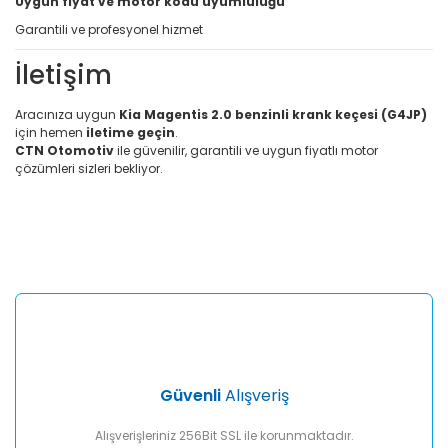
Uygun fiyat ve motor kodu uyumluluğu
Garantili ve profesyonel hizmet
İletişim
Aracınıza uygun
Kia Magentis 2.0 benzinli krank keçesi (G4JP)
için hemen
iletime geçin
.
CTN Otomotiv
ile güvenilir, garantili ve uygun fiyatlı motor
çözümleri sizleri bekliyor.
Bu ürünün fiyat bilgisi, resim, ürün açıklamalarında ve diğer
konularda yetersiz gördüğünüz noktaları öneri formunu
Bu ürüne ilk yorumu siz yapın!
kullanarak tarafımıza iletebilirsiniz.
Görüş ve önerileriniz için teşekkür ederiz.
Yorum Yaz
Ürün resmi kalitesiz, bozuk veya görüntülenemiyor.
Ürün açıklamasında eksik bilgiler bulunuyor.
Ürün bilgilerinde hatalar bulunuyor.
Ürün fiyatı diğer sitelerden daha pahalı.
Güvenli
Alışveriş
Bu ürüne benzer farklı alternatifler olmalı.
Alışverişleriniz 256Bit SSL ile korunmaktadır.