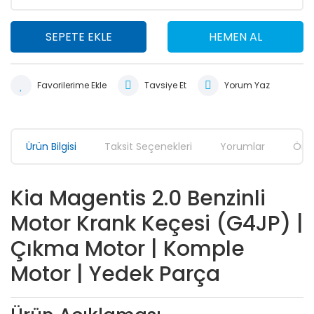
SEPETE EKLE
HEMEN AL
Tavsiye Et
Yorum Yaz
Ürün Bilgisi
Taksit Seçenekleri
Yorumlar
Öner
Kia Magentis 2.0 Benzinli
Motor Krank Keçesi (G4JP) |
Çıkma Motor | Komple
Motor | Yedek Parça