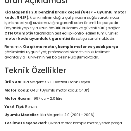
Ürün Açıklaması
Kia Magentis 2.0 benzinli krank keçesi (G4JP – uyumlu motor
kodu: G4JP)
, krank milinin doğru çalışmasını sağlayarak motor
içerisindeki yağ sızdırmazlığını garanti eden önemli bir parçadır.
Dayanıklı yapısıyla uzun ömürlü kullanım ve güvenli sürüş sağlar.
CTN Otomotiv
tarafından test edilip kontrol edilen tüm ürünler,
motor kodu uyumluluk garantisi
ile satışa sunulmaktadır.
Firmamız,
Kia çıkma motor, komple motor ve yedek parça
çözümlerini uygun fiyat, profesyonel hizmet ve hızlı teslimat
avantajıyla Türkiye’nin her bölgesine ulaştırmaktadır.
Teknik Özellikler
Ürün Adı:
Kia Magentis 2.0 Benzinli Krank Keçesi
Motor Kodu:
G4JP (Uyumlu motor kodu: G4JP)
Motor Hacmi:
1997 cc – 2.0 litre
Yakıt Tipi:
Benzin
Uyumlu Modeller:
Kia Magentis 2.0 (2001 – 2006)
Teslimat Seçenekleri:
Çıkma motor, komple motor, yedek parça