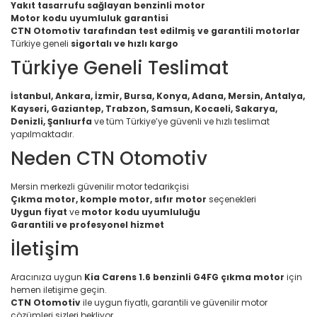
Yakıt tasarrufu sağlayan benzinli motor
Motor kodu uyumluluk garantisi
CTN Otomotiv tarafından test edilmiş ve garantili motorlar
Türkiye geneli
sigortalı ve hızlı kargo
Türkiye Geneli Teslimat
İstanbul, Ankara, İzmir, Bursa, Konya, Adana, Mersin, Antalya,
Kayseri, Gaziantep, Trabzon, Samsun, Kocaeli, Sakarya,
Denizli, Şanlıurfa
ve tüm Türkiye’ye güvenli ve hızlı teslimat
yapılmaktadır.
Neden CTN Otomotiv
Mersin merkezli güvenilir motor tedarikçisi
Çıkma motor, komple motor, sıfır motor
seçenekleri
Uygun fiyat
ve
motor kodu uyumluluğu
Garantili ve profesyonel hizmet
İletişim
Aracınıza uygun
Kia Carens 1.6 benzinli G4FG çıkma motor
için
hemen iletişime geçin.
CTN Otomotiv
ile uygun fiyatlı, garantili ve güvenilir motor
çözümleri sizleri bekliyor.