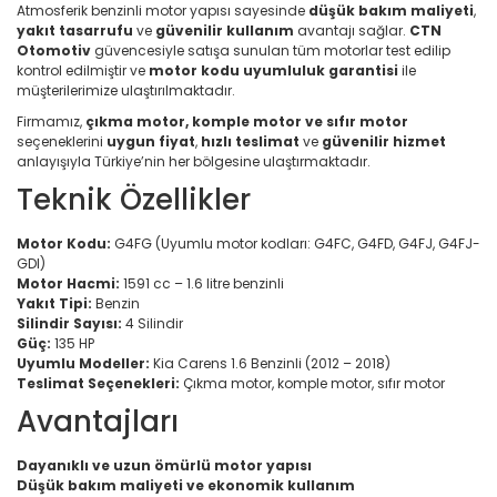
Atmosferik benzinli motor yapısı sayesinde
düşük bakım maliyeti
,
yakıt tasarrufu
ve
güvenilir kullanım
avantajı sağlar.
CTN
Otomotiv
güvencesiyle satışa sunulan tüm motorlar test edilip
kontrol edilmiştir ve
motor kodu uyumluluk garantisi
ile
müşterilerimize ulaştırılmaktadır.
Firmamız,
çıkma motor, komple motor ve sıfır motor
seçeneklerini
uygun fiyat
,
hızlı teslimat
ve
güvenilir hizmet
anlayışıyla Türkiye’nin her bölgesine ulaştırmaktadır.
Teknik Özellikler
Motor Kodu:
G4FG (Uyumlu motor kodları: G4FC, G4FD, G4FJ, G4FJ-
GDI)
Motor Hacmi:
1591 cc – 1.6 litre benzinli
Yakıt Tipi:
Benzin
Silindir Sayısı:
4 Silindir
Güç:
135 HP
Uyumlu Modeller:
Kia Carens 1.6 Benzinli (2012 – 2018)
Teslimat Seçenekleri:
Çıkma motor, komple motor, sıfır motor
Avantajları
Dayanıklı ve uzun ömürlü motor yapısı
Düşük bakım maliyeti ve ekonomik kullanım