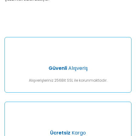
Bu ürünün fiyat bilgisi, resim, ürün açıklamalarında ve diğer
konularda yetersiz gördüğünüz noktaları öneri formunu
Bu ürüne ilk yorumu siz yapın!
kullanarak tarafımıza iletebilirsiniz.
Görüş ve önerileriniz için teşekkür ederiz.
Yorum Yaz
Ürün resmi kalitesiz, bozuk veya görüntülenemiyor.
Ürün açıklamasında eksik bilgiler bulunuyor.
Ürün bilgilerinde hatalar bulunuyor.
Ürün fiyatı diğer sitelerden daha pahalı.
Güvenli
Alışveriş
Bu ürüne benzer farklı alternatifler olmalı.
Alışverişleriniz 256Bit SSL ile korunmaktadır.
Gönder
Ücretsiz
Kargo