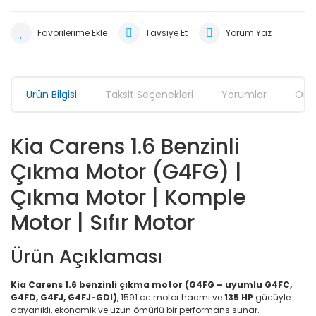
Tavsiye Et
Yorum Yaz
Ürün Bilgisi
Taksit Seçenekleri
Yorumlar
Öner
Kia Carens 1.6 Benzinli
Çıkma Motor (G4FG) |
Çıkma Motor | Komple
Motor | Sıfır Motor
Ürün Açıklaması
Kia Carens 1.6 benzinli çıkma motor (G4FG – uyumlu G4FC,
G4FD, G4FJ, G4FJ-GDI)
, 1591 cc motor hacmi ve
135 HP
gücüyle
dayanıklı, ekonomik ve uzun ömürlü bir performans sunar.