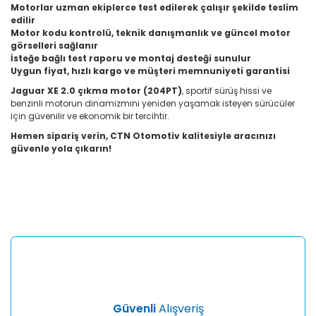
Motorlar uzman ekiplerce test edilerek çalışır şekilde teslim
edilir
Motor kodu kontrolü, teknik danışmanlık ve güncel motor
görselleri sağlanır
İsteğe bağlı test raporu ve montaj desteği sunulur
Uygun fiyat, hızlı kargo ve müşteri memnuniyeti garantisi
Jaguar XE 2.0 çıkma motor (204PT)
, sportif sürüş hissi ve
benzinli motorun dinamizmini yeniden yaşamak isteyen sürücüler
için güvenilir ve ekonomik bir tercihtir.
Hemen sipariş verin, CTN Otomotiv kalitesiyle aracınızı
güvenle yola çıkarın!
Bu ürünün fiyat bilgisi, resim, ürün açıklamalarında ve diğer
konularda yetersiz gördüğünüz noktaları öneri formunu
Bu ürüne ilk yorumu siz yapın!
kullanarak tarafımıza iletebilirsiniz.
Görüş ve önerileriniz için teşekkür ederiz.
Yorum Yaz
Ürün resmi kalitesiz, bozuk veya görüntülenemiyor.
Ürün açıklamasında eksik bilgiler bulunuyor.
Ürün bilgilerinde hatalar bulunuyor.
Ürün fiyatı diğer sitelerden daha pahalı.
Güvenli
Alışveriş