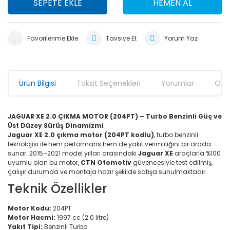
SEPETE EKLE
HEMEN AL
Tavsiye Et
Yorum Yaz
Ürün Bilgisi
Taksit Seçenekleri
Yorumlar
Öner
JAGUAR XE 2.0 ÇIKMA MOTOR (204PT) – Turbo Benzinli Güç ve
Üst Düzey Sürüş Dinamizmi
Jaguar XE 2.0 çıkma motor (204PT kodlu)
, turbo benzinli
teknolojisi ile hem performans hem de yakıt verimliliğini bir arada
sunar. 2015–2021 model yılları arasındaki
Jaguar XE
araçlarla %100
uyumlu olan bu motor,
CTN Otomotiv
güvencesiyle test edilmiş,
çalışır durumda ve montaja hazır şekilde satışa sunulmaktadır.
Teknik Özellikler
Motor Kodu:
204PT
Motor Hacmi:
1997 cc (2.0 litre)
Yakıt Tipi:
Benzinli Turbo