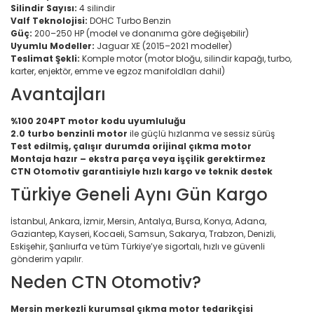
Silindir Sayısı:
4 silindir
Valf Teknolojisi:
DOHC Turbo Benzin
Güç:
200–250 HP (model ve donanıma göre değişebilir)
Uyumlu Modeller:
Jaguar XE (2015–2021 modeller)
Teslimat Şekli:
Komple motor (motor bloğu, silindir kapağı, turbo,
karter, enjektör, emme ve egzoz manifoldları dahil)
Avantajları
%100 204PT motor kodu uyumluluğu
2.0 turbo benzinli motor
ile güçlü hızlanma ve sessiz sürüş
Test edilmiş, çalışır durumda orijinal çıkma motor
Montaja hazır – ekstra parça veya işçilik gerektirmez
CTN Otomotiv garantisiyle hızlı kargo ve teknik destek
Türkiye Geneli Aynı Gün Kargo
İstanbul, Ankara, İzmir, Mersin, Antalya, Bursa, Konya, Adana,
Gaziantep, Kayseri, Kocaeli, Samsun, Sakarya, Trabzon, Denizli,
Eskişehir, Şanlıurfa ve tüm Türkiye’ye sigortalı, hızlı ve güvenli
gönderim yapılır.
Neden CTN Otomotiv?
Mersin merkezli kurumsal çıkma motor tedarikçisi