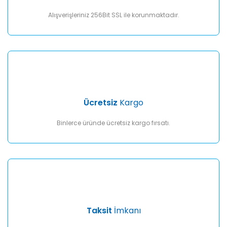
Bu ürüne benzer farklı alternatifler olmalı.
Alışverişleriniz 256Bit SSL ile korunmaktadır.
Gönder
Ücretsiz
Kargo
Binlerce üründe ücretsiz kargo fırsatı.
Taksit
İmkanı