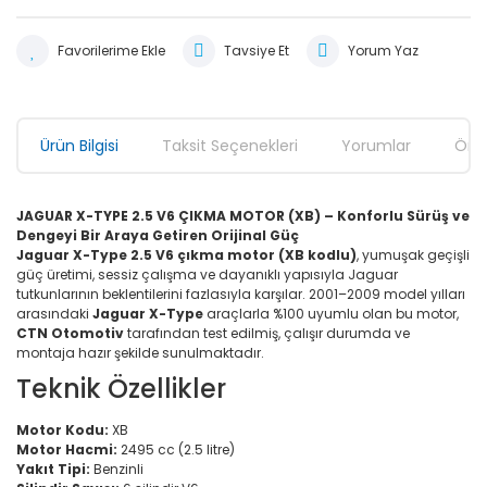
Tavsiye Et
Yorum Yaz
Ürün Bilgisi
Taksit Seçenekleri
Yorumlar
Öner
JAGUAR X-TYPE 2.5 V6 ÇIKMA MOTOR (XB) – Konforlu Sürüş ve
Dengeyi Bir Araya Getiren Orijinal Güç
Jaguar X-Type 2.5 V6 çıkma motor (XB kodlu)
, yumuşak geçişli
güç üretimi, sessiz çalışma ve dayanıklı yapısıyla Jaguar
tutkunlarının beklentilerini fazlasıyla karşılar. 2001–2009 model yılları
arasındaki
Jaguar X-Type
araçlarla %100 uyumlu olan bu motor,
CTN Otomotiv
tarafından test edilmiş, çalışır durumda ve
montaja hazır şekilde sunulmaktadır.
Teknik Özellikler
Motor Kodu:
XB
Motor Hacmi:
2495 cc (2.5 litre)
Yakıt Tipi:
Benzinli