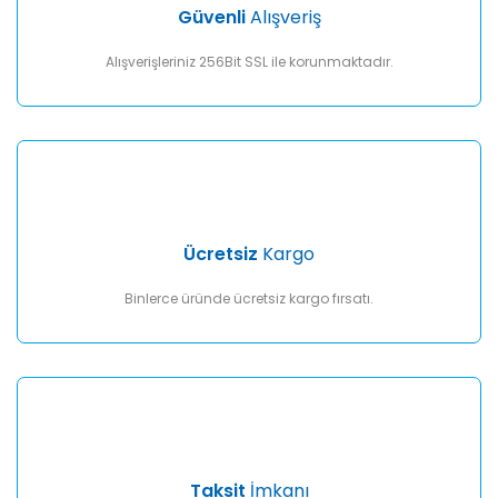
Ürün fiyatı diğer sitelerden daha pahalı.
Güvenli
Alışveriş
Bu ürüne benzer farklı alternatifler olmalı.
Alışverişleriniz 256Bit SSL ile korunmaktadır.
Gönder
Ücretsiz
Kargo
Binlerce üründe ücretsiz kargo fırsatı.
Taksit
İmkanı