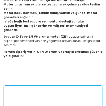
Mersin merkezli kurumsal çıkma motor tedarikçisi
Motorlar uzman ekiplerce test edilerek çalışır şekilde teslim
edilir
Motor kodu kontrolü, teknik danışmanlık ve güncel motor
görselleri sağlanır
İsteğe bağlı test raporu ve montaj desteği sunulur
Uygun fiyat, hızlı gönderim ve müşteri memnuniyeti
garantisi
Jaguar X-Type 2.5 V6 çıkma motor (XB)
, Jaguar kalitesini
orijinal performansla yeniden yaşamak isteyen sürücüler için ideal
seçimdir.
Hemen sipariş verin, CTN Otomotiv farkıyla aracınızı güvenle
yola çıkarın!
Bu ürünün fiyat bilgisi, resim, ürün açıklamalarında ve diğer
konularda yetersiz gördüğünüz noktaları öneri formunu
Bu ürüne ilk yorumu siz yapın!
kullanarak tarafımıza iletebilirsiniz.
Görüş ve önerileriniz için teşekkür ederiz.
Yorum Yaz
Ürün resmi kalitesiz, bozuk veya görüntülenemiyor.
Ürün açıklamasında eksik bilgiler bulunuyor.
Ürün bilgilerinde hatalar bulunuyor.