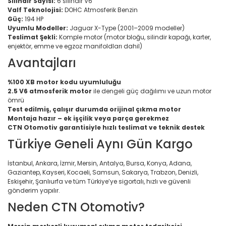
Silindir Sayısı:
6 silindir V6
Valf Teknolojisi:
DOHC Atmosferik Benzin
Güç:
194 HP
Uyumlu Modeller:
Jaguar X-Type (2001–2009 modeller)
Teslimat Şekli:
Komple motor (motor bloğu, silindir kapağı, karter,
enjektör, emme ve egzoz manifoldları dahil)
Avantajları
%100 XB motor kodu uyumluluğu
2.5 V6 atmosferik motor
ile dengeli güç dağılımı ve uzun motor
ömrü
Test edilmiş, çalışır durumda orijinal çıkma motor
Montaja hazır – ek işçilik veya parça gerekmez
CTN Otomotiv garantisiyle hızlı teslimat ve teknik destek
Türkiye Geneli Aynı Gün Kargo
İstanbul, Ankara, İzmir, Mersin, Antalya, Bursa, Konya, Adana,
Gaziantep, Kayseri, Kocaeli, Samsun, Sakarya, Trabzon, Denizli,
Eskişehir, Şanlıurfa ve tüm Türkiye’ye sigortalı, hızlı ve güvenli
gönderim yapılır.
Neden CTN Otomotiv?