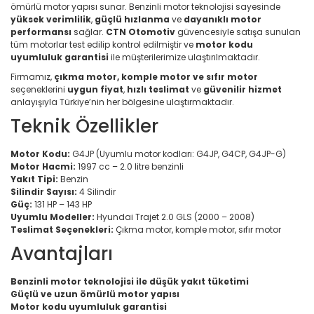
ömürlü motor yapısı sunar. Benzinli motor teknolojisi sayesinde
yüksek verimlilik
,
güçlü hızlanma
ve
dayanıklı motor
performansı
sağlar.
CTN Otomotiv
güvencesiyle satışa sunulan
tüm motorlar test edilip kontrol edilmiştir ve
motor kodu
uyumluluk garantisi
ile müşterilerimize ulaştırılmaktadır.
Firmamız,
çıkma motor, komple motor ve sıfır motor
seçeneklerini
uygun fiyat
,
hızlı teslimat
ve
güvenilir hizmet
anlayışıyla Türkiye’nin her bölgesine ulaştırmaktadır.
Teknik Özellikler
Motor Kodu:
G4JP (Uyumlu motor kodları: G4JP, G4CP, G4JP-G)
Motor Hacmi:
1997 cc – 2.0 litre benzinli
Yakıt Tipi:
Benzin
Silindir Sayısı:
4 Silindir
Güç:
131 HP – 143 HP
Uyumlu Modeller:
Hyundai Trajet 2.0 GLS (2000 – 2008)
Teslimat Seçenekleri:
Çıkma motor, komple motor, sıfır motor
Avantajları
Benzinli motor teknolojisi ile düşük yakıt tüketimi
Güçlü ve uzun ömürlü motor yapısı
Motor kodu uyumluluk garantisi