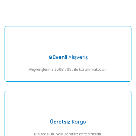
konularda yetersiz gördüğünüz noktaları öneri formunu
Bu ürüne ilk yorumu siz yapın!
kullanarak tarafımıza iletebilirsiniz.
Görüş ve önerileriniz için teşekkür ederiz.
Yorum Yaz
Ürün resmi kalitesiz, bozuk veya görüntülenemiyor.
Ürün açıklamasında eksik bilgiler bulunuyor.
Ürün bilgilerinde hatalar bulunuyor.
Ürün fiyatı diğer sitelerden daha pahalı.
Güvenli
Alışveriş
Bu ürüne benzer farklı alternatifler olmalı.
Alışverişleriniz 256Bit SSL ile korunmaktadır.
Gönder
Ücretsiz
Kargo
Binlerce üründe ücretsiz kargo fırsatı.