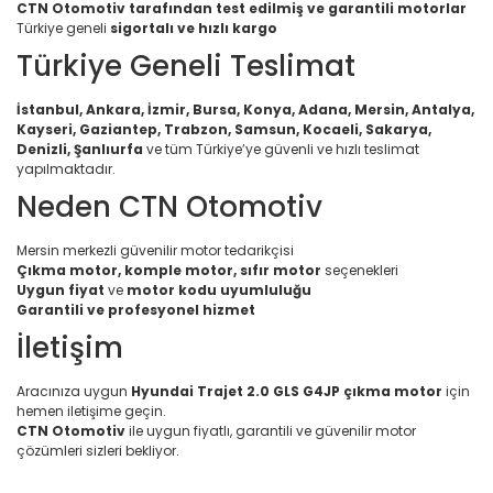
CTN Otomotiv tarafından test edilmiş ve garantili motorlar
Türkiye geneli
sigortalı ve hızlı kargo
Türkiye Geneli Teslimat
İstanbul, Ankara, İzmir, Bursa, Konya, Adana, Mersin, Antalya,
Kayseri, Gaziantep, Trabzon, Samsun, Kocaeli, Sakarya,
Denizli, Şanlıurfa
ve tüm Türkiye’ye güvenli ve hızlı teslimat
yapılmaktadır.
Neden CTN Otomotiv
Mersin merkezli güvenilir motor tedarikçisi
Çıkma motor, komple motor, sıfır motor
seçenekleri
Uygun fiyat
ve
motor kodu uyumluluğu
Garantili ve profesyonel hizmet
İletişim
Aracınıza uygun
Hyundai Trajet 2.0 GLS G4JP çıkma motor
için
hemen iletişime geçin.
CTN Otomotiv
ile uygun fiyatlı, garantili ve güvenilir motor
çözümleri sizleri bekliyor.
Bu ürünün fiyat bilgisi, resim, ürün açıklamalarında ve diğer