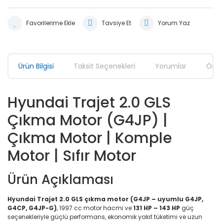
Tavsiye Et
Yorum Yaz
Ürün Bilgisi
Taksit Seçenekleri
Yorumlar
Öner
Hyundai Trajet 2.0 GLS
Çıkma Motor (G4JP) |
Çıkma Motor | Komple
Motor | Sıfır Motor
Ürün Açıklaması
Hyundai Trajet 2.0 GLS çıkma motor (G4JP – uyumlu G4JP,
G4CP, G4JP-G)
, 1997 cc motor hacmi ve
131 HP – 143 HP
güç
seçenekleriyle güçlü performans, ekonomik yakıt tüketimi ve uzun