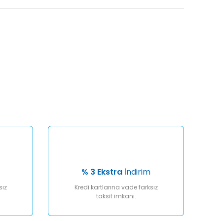
afımıza iletebilirsiniz.
% 3 Ekstra
İndirim
sız
Kredi kartlarına vade farksız
taksit imkanı.