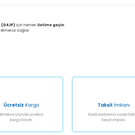
u (G4JP)
için hemen
iletime geçin
.
n etmenizi sağlar.
er konularda yetersiz gördüğünüz noktaları öneri formunu kullanarak tar
Bu ürüne ilk yorumu siz yapın!
Yorum Yaz
Ücretsiz
Kargo
Taksit
İmkanı
Binlerce üründe ücretsiz
Kredi kartlarına vade fark
kargo fırsatı.
taksit imkanı.
Gönder