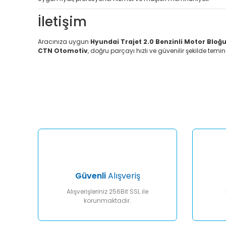
İletişim
Aracınıza uygun
Hyundai Trajet 2.0 Benzinli Motor Bloğ
CTN Otomotiv
, doğru parçayı hızlı ve güvenilir şekilde temi
Bu ürünün fiyat bilgisi, resim, ürün açıklamalarında ve diğ
Görüş ve önerileriniz için teşekkür ederiz.
Ürün resmi kalitesiz, bozuk veya görüntülenemiyor.
Ürün açıklamasında eksik bilgiler bulunuyor.
Ürün bilgilerinde hatalar bulunuyor.
Ürün fiyatı diğer sitelerden daha pahalı.
Bu ürüne benzer farklı alternatifler olmalı.
Güvenli
Alışveriş
Alışverişleriniz 256Bit SSL ile
korunmaktadır.