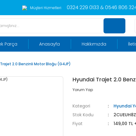
0324 229 0133 & 0546 806 324
Müşteri Hizmetleri
ek Parça
Anasayfa
Hakkımızda
İlet
Trajet 2.0 Benzinli Motor Bloğu (G4JP)
Hyundai Trajet 2.0 Benz
Yorum Yap
Kategori
Hyundai Y
Stok Kodu
2CUEUH8
Fiyat
149,00 TL 