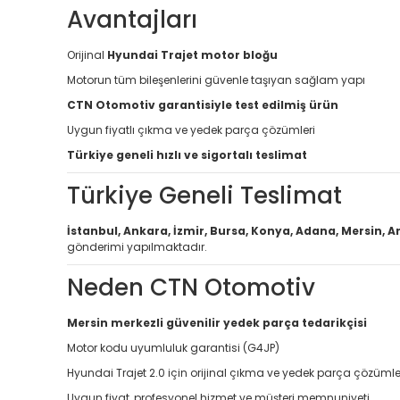
Avantajları
Orijinal
Hyundai Trajet motor bloğu
Motorun tüm bileşenlerini güvenle taşıyan sağlam yapı
CTN Otomotiv garantisiyle test edilmiş ürün
Uygun fiyatlı çıkma ve yedek parça çözümleri
Türkiye geneli hızlı ve sigortalı teslimat
Türkiye Geneli Teslimat
İstanbul, Ankara, İzmir, Bursa, Konya, Adana, Mersin, A
gönderimi yapılmaktadır.
Neden CTN Otomotiv
Mersin merkezli güvenilir yedek parça tedarikçisi
Motor kodu uyumluluk garantisi (G4JP)
Hyundai Trajet 2.0 için orijinal çıkma ve yedek parça çözümle
Uygun fiyat, profesyonel hizmet ve müşteri memnuniyeti