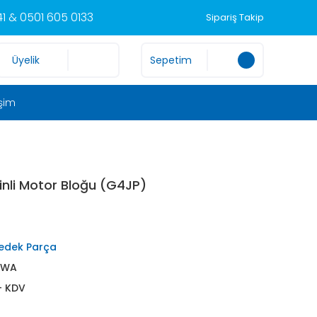
1 & 0501 605 0133
Sipariş Takip
Üyelik
Sepetim
işim
inli Motor Bloğu (G4JP)
edek Parça
ZWA
+ KDV