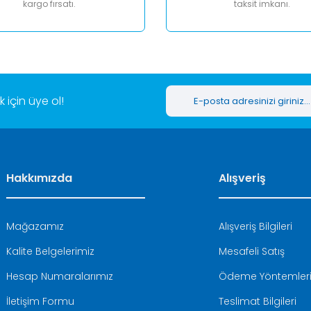
kargo fırsatı.
taksit imkanı.
Gönder
için üye ol!
Hakkımızda
Alışveriş
Mağazamız
Alışveriş Bilgileri
Kalite Belgelerimiz
Mesafeli Satış
Hesap Numaralarımız
Ödeme Yöntemler
İletişim Formu
Teslimat Bilgileri