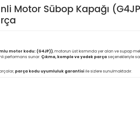
inli Motor Sübop Kapağı (G4JP
arça
umlu motor kodu: (G4JP))
, motorun üst kısmında yer alan ve supap me
nli performans sunar.
Çıkma, komple ve yedek parça
seçenekleriyle s
parçalar,
parça kodu uyumluluk garantisi
ile sizlere sunulmaktadır.