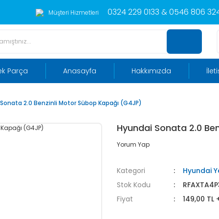
0324 229 0133 & 0546 806 324
Müşteri Hizmetleri
ek Parça
Anasayfa
Hakkımızda
İlet
Sonata 2.0 Benzinli Motor Sübop Kapağı (G4JP)
Hyundai Sonata 2.0 Be
Yorum Yap
Kategori
Hyundai Y
Stok Kodu
RFAXTA4P
Fiyat
149,00 TL 