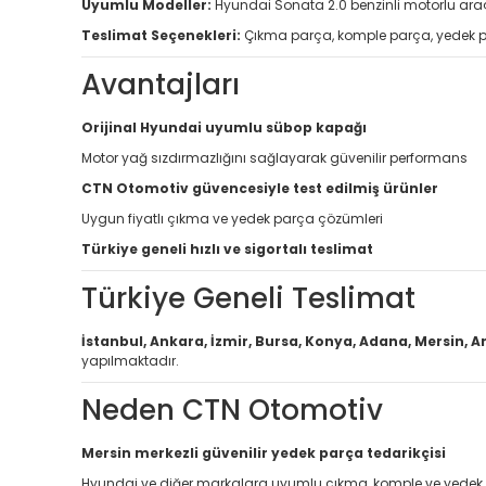
Uyumlu Modeller:
Hyundai Sonata 2.0 benzinli motorlu ara
Teslimat Seçenekleri:
Çıkma parça, komple parça, yedek 
Avantajları
Orijinal Hyundai uyumlu sübop kapağı
Motor yağ sızdırmazlığını sağlayarak güvenilir performans
CTN Otomotiv güvencesiyle test edilmiş ürünler
Uygun fiyatlı çıkma ve yedek parça çözümleri
Türkiye geneli hızlı ve sigortalı teslimat
Türkiye Geneli Teslimat
İstanbul, Ankara, İzmir, Bursa, Konya, Adana, Mersin, A
yapılmaktadır.
Neden CTN Otomotiv
Mersin merkezli güvenilir yedek parça tedarikçisi
Hyundai ve diğer markalara uyumlu çıkma, komple ve yedek 