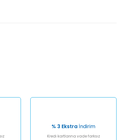
afımıza iletebilirsiniz.
% 3 Ekstra
İndirim
sız
Kredi kartlarına vade farksız