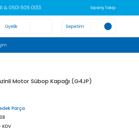
1 & 0501 605 0133
Sipariş Takip
Üyelik
Sepetim
işim
nzinli Motor Sübop Kapağı (G4JP)
edek Parça
38
+ KDV