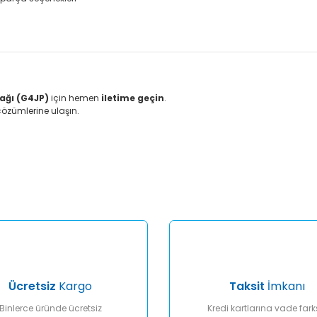
ağı (G4JP)
için hemen
iletime geçin
.
 çözümlerine ulaşın.
er konularda yetersiz gördüğünüz noktaları öneri formunu kullanarak tar
Bu ürüne ilk yorumu siz yapın!
Yorum Yaz
Ücretsiz
Kargo
Taksit
İmkanı
Binlerce üründe ücretsiz
Kredi kartlarına vade fark