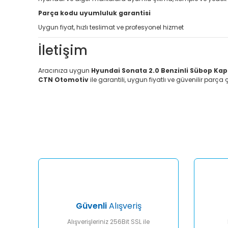
Parça kodu uyumluluk garantisi
Uygun fiyat, hızlı teslimat ve profesyonel hizmet
İletişim
Aracınıza uygun
Hyundai Sonata 2.0 Benzinli Sübop Kap
CTN Otomotiv
ile garantili, uygun fiyatlı ve güvenilir parça
Bu ürünün fiyat bilgisi, resim, ürün açıklamalarında ve diğ
Görüş ve önerileriniz için teşekkür ederiz.
Ürün resmi kalitesiz, bozuk veya görüntülenemiyor.
Ürün açıklamasında eksik bilgiler bulunuyor.
Ürün bilgilerinde hatalar bulunuyor.
Ürün fiyatı diğer sitelerden daha pahalı.
Bu ürüne benzer farklı alternatifler olmalı.
Güvenli
Alışveriş
Alışverişleriniz 256Bit SSL ile