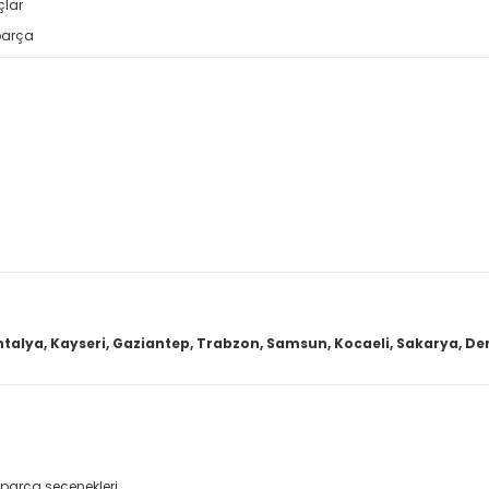
çlar
parça
ntalya, Kayseri, Gaziantep, Trabzon, Samsun, Kocaeli, Sakarya, Deni
parça seçenekleri