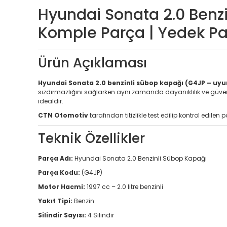
Hyundai Sonata 2.0 Benz
Komple Parça | Yedek P
Ürün Açıklaması
Hyundai Sonata 2.0 benzinli sübop kapağı (G4JP – uy
sızdırmazlığını sağlarken aynı zamanda dayanıklılık ve güve
idealdir.
CTN Otomotiv
tarafından titizlikle test edilip kontrol edilen 
Teknik Özellikler
Parça Adı:
Hyundai Sonata 2.0 Benzinli Sübop Kapağı
Parça Kodu:
(G4JP)
Motor Hacmi:
1997 cc – 2.0 litre benzinli
Yakıt Tipi:
Benzin
Silindir Sayısı:
4 Silindir