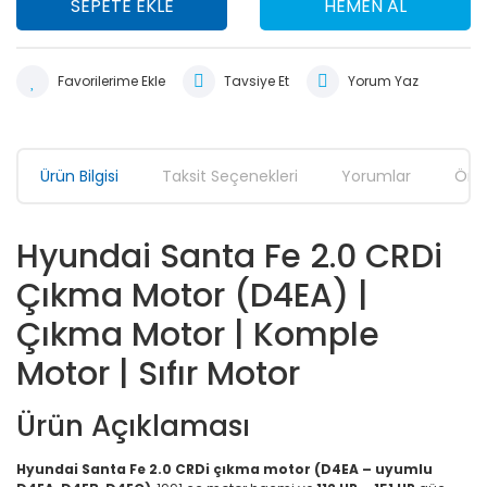
SEPETE EKLE
HEMEN AL
Tavsiye Et
Yorum Yaz
Ürün Bilgisi
Taksit Seçenekleri
Yorumlar
Öner
Hyundai Santa Fe 2.0 CRDi
Çıkma Motor (D4EA) |
Çıkma Motor | Komple
Motor | Sıfır Motor
Ürün Açıklaması
Hyundai Santa Fe 2.0 CRDi çıkma motor (D4EA – uyumlu