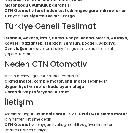
Motor kodu uyumluluk garantisi
CTN Otomotiv tarafından test edilmiş ve garantili motorlar
Türkiye geneli
sigortalı ve hızlı kargo
Türkiye Geneli Teslimat
İstanbul, Ankara, İzmir, Bursa, Konya, Adana, Mersin, Antalya,
Kayseri, Gaziantep, Trabzon, Samsun, Kocaeli, Sakarya,
Denizli, Şanlıurfa
ve tüm Türkiye’ye güvenli ve hızlı teslimat
yapılmaktadır.
Neden CTN Otomotiv
Mersin merkezli güvenilir motor tedarikçisi
Çıkma motor, komple motor, sıfır motor
seçenekleri
Uygun fiyat
ve
motor kodu uyumluluğu
Garantili ve profesyonel hizmet
İletişim
Aracınıza uygun
Hyundai Santa Fe 2.0 CRDi D4EA çıkma motor
için hemen iletişime geçin.
CTN Otomotiv
ile uygun fiyatlı, garantili ve güvenilir motor
çözümleri sizleri bekliyor.