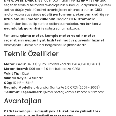
D4EA, D4EB, D4EC)
, 1991 cc motor hacmi ve
112 HP – 151 HP
güç
seçenekleriyle dizel motor teknolojisinin sunduğu dayanıklılık, yüksek
tork ve düşük yakıt tüketimi avantajlarını bir arada sunar. CRDi
motor yapısı sayesinde
güçlü performans
,
ekonomik sürüş
ve
uzun ömürlü motor kullanımı
sağlar.
CTN Otomotiv
tarafından test edilip kontrol edilen bu motorlar,
motor kodu
uyumluluk garantisi
ile satışa sunulmaktadır.
Firmamız,
çıkma motor, komple motor ve sıfır motor
seçeneklerini
uygun fiyat
,
hızlı teslimat
ve
güvenilir hizmet
anlayışıyla Türkiye’nin her bölgesine ulaştırmaktadır.
Teknik Özellikler
Motor Kodu:
D4EA (Uyumlu motor kodları: D4EA, D4EB, D4EC)
Motor Hacmi:
1991 cc – 2.0 litre turbo dizel CRDi
Yakıt Tipi:
Dizel
Silindir Sayısı:
4 Silindir
Güç:
112 HP – 151 HP
Uyumlu Modeller:
Hyundai Santa Fe 2.0 CRDi (2001 – 2009)
Teslimat Seçenekleri:
Çıkma motor, komple motor, sıfır motor
Avantajları
CRDi teknolojisi ile düşük yakıt tüketimi ve yüksek tork
Dayanıklı ve uzun ömürlü motor yapısı