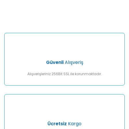
Bu ürünün fiyat bilgisi, resim, ürün açıklamalarında ve diğer
konularda yetersiz gördüğünüz noktaları öneri formunu
Bu ürüne ilk yorumu siz yapın!
kullanarak tarafımıza iletebilirsiniz.
Görüş ve önerileriniz için teşekkür ederiz.
Yorum Yaz
Ürün resmi kalitesiz, bozuk veya görüntülenemiyor.
Ürün açıklamasında eksik bilgiler bulunuyor.
Ürün bilgilerinde hatalar bulunuyor.
Ürün fiyatı diğer sitelerden daha pahalı.
Güvenli
Alışveriş
Bu ürüne benzer farklı alternatifler olmalı.
Alışverişleriniz 256Bit SSL ile korunmaktadır.
Gönder
Ücretsiz
Kargo