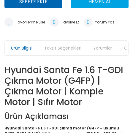
SEPETE EKLE
HEMEN AL
Tavsiye Et
Yorum Yaz
Ürün Bilgisi
Taksit Seçenekleri
Yorumlar
Öner
Hyundai Santa Fe 1.6 T-GDI
Çıkma Motor (G4FP) |
Çıkma Motor | Komple
Motor | Sıfır Motor
Ürün Açıklaması
Hyundai Santa Fe 1.6 T-GDI çıkma motor (G4FP – uyumlu