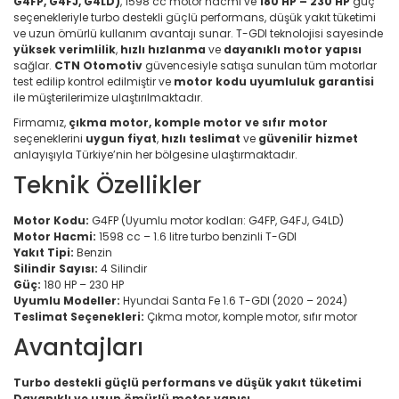
G4FP, G4FJ, G4LD)
, 1598 cc motor hacmi ve
180 HP – 230 HP
güç
seçenekleriyle turbo destekli güçlü performans, düşük yakıt tüketimi
ve uzun ömürlü kullanım avantajı sunar. T-GDI teknolojisi sayesinde
yüksek verimlilik
,
hızlı hızlanma
ve
dayanıklı motor yapısı
sağlar.
CTN Otomotiv
güvencesiyle satışa sunulan tüm motorlar
test edilip kontrol edilmiştir ve
motor kodu uyumluluk garantisi
ile müşterilerimize ulaştırılmaktadır.
Firmamız,
çıkma motor, komple motor ve sıfır motor
seçeneklerini
uygun fiyat
,
hızlı teslimat
ve
güvenilir hizmet
anlayışıyla Türkiye’nin her bölgesine ulaştırmaktadır.
Teknik Özellikler
Motor Kodu:
G4FP (Uyumlu motor kodları: G4FP, G4FJ, G4LD)
Motor Hacmi:
1598 cc – 1.6 litre turbo benzinli T-GDI
Yakıt Tipi:
Benzin
Silindir Sayısı:
4 Silindir
Güç:
180 HP – 230 HP
Uyumlu Modeller:
Hyundai Santa Fe 1.6 T-GDI (2020 – 2024)
Teslimat Seçenekleri:
Çıkma motor, komple motor, sıfır motor
Avantajları
Turbo destekli güçlü performans ve düşük yakıt tüketimi
Dayanıklı ve uzun ömürlü motor yapısı