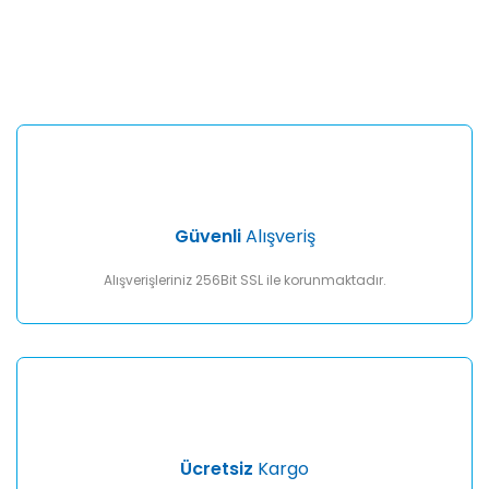
Bu ürünün fiyat bilgisi, resim, ürün açıklamalarında ve diğer
konularda yetersiz gördüğünüz noktaları öneri formunu
Bu ürüne ilk yorumu siz yapın!
kullanarak tarafımıza iletebilirsiniz.
Görüş ve önerileriniz için teşekkür ederiz.
Yorum Yaz
Ürün resmi kalitesiz, bozuk veya görüntülenemiyor.
Ürün açıklamasında eksik bilgiler bulunuyor.
Ürün bilgilerinde hatalar bulunuyor.
Ürün fiyatı diğer sitelerden daha pahalı.
Güvenli
Alışveriş
Bu ürüne benzer farklı alternatifler olmalı.
Alışverişleriniz 256Bit SSL ile korunmaktadır.
Gönder
Ücretsiz
Kargo