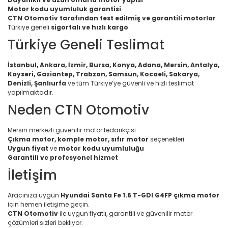
Motor kodu uyumluluk garantisi
CTN Otomotiv tarafından test edilmiş ve garantili motorlar
Türkiye geneli
sigortalı ve hızlı kargo
Türkiye Geneli Teslimat
İstanbul, Ankara, İzmir, Bursa, Konya, Adana, Mersin, Antalya,
Kayseri, Gaziantep, Trabzon, Samsun, Kocaeli, Sakarya,
Denizli, Şanlıurfa
ve tüm Türkiye’ye güvenli ve hızlı teslimat
yapılmaktadır.
Neden CTN Otomotiv
Mersin merkezli güvenilir motor tedarikçisi
Çıkma motor, komple motor, sıfır motor
seçenekleri
Uygun fiyat
ve
motor kodu uyumluluğu
Garantili ve profesyonel hizmet
İletişim
Aracınıza uygun
Hyundai Santa Fe 1.6 T-GDI G4FP çıkma motor
için hemen iletişime geçin.
CTN Otomotiv
ile uygun fiyatlı, garantili ve güvenilir motor
çözümleri sizleri bekliyor.