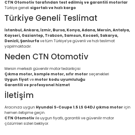
CTN Otomotiv tarafından test edilmiş ve garantili motorlar
Türkiye geneli
sigortalı ve hızlı kargo
Türkiye Geneli Teslimat
İstanbul, Ankara, İzmir, Bursa, Konya, Adana, Mersin, Antalya,
Kayseri, Gaziantep, Trabzon, Samsun, Kocaeli, Sakarya,
Denizli, Şanlıurfa
ve tüm Türkiye’ye güvenli ve hızlı teslimat
yapılmaktadır.
Neden CTN Otomotiv
Mersin merkezli güvenilir motor tedarikçisi
Çıkma motor, komple motor, sıfır motor
seçenekleri
Uygun fiyat
ve
motor kodu uyumluluğu
Garantili ve profesyonel hizmet
İletişim
Aracınıza uygun
Hyundai S-Coupe 1.5 LS G4DJ çıkma motor
için
hemen iletişime geçin.
CTN Otomotiv
ile uygun fiyatlı, garantili ve güvenilir motor
çözümleri sizleri bekliyor.
Bu ürünün fiyat bilgisi, resim, ürün açıklamalarında ve diğer