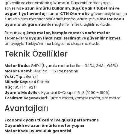
güvenilir ve ekonomik bir çözümdür. Dayanıklı motor yapısı
sayesinde
uzun ömürlü kullanım
,
düşük yakıt tüketimi
ve
uygun fiyat avantajı
sunar.
CTN Otomotiv
güvencesiyle satışa
sunulan tüm motorlar test edilip kontrol edilmiştir ve
motor kodu
uyumluluk garantisi
ile müşterilerimize ulaştırılmaktadır.
Firmamız,
çıkma motor, komple motor ve sıfır motor
seçeneklerini
uygun fiyat
,
hızlı teslimat
ve
güvenilir hizmet
anlayışıyla Türkiye’nin her bölgesine ulaştırmaktadır.
Teknik Özellikler
Motor Kodu:
G4DJ (Uyumlu motor kodları: G4DJ, G4AJ, G4EK)
Motor Hacmi:
1468 cc – 1.5 litre benzinli
Yakıt Tipi:
Benzin
Silindir Sayısı:
4 Silindir
Güç:
85 HP – 92 HP
Uyumlu Modeller:
Hyundai S-Coupe 1.5 LS (1990 – 1995)
Teslimat Seçenekleri:
Çıkma motor, komple motor, sıfır motor
Avantajları
Ekonomik yakıt tüketimi ve güçlü performans
Dayanıklı ve uzun ömürlü motor yapısı
Motor kodu uyumluluk garantisi