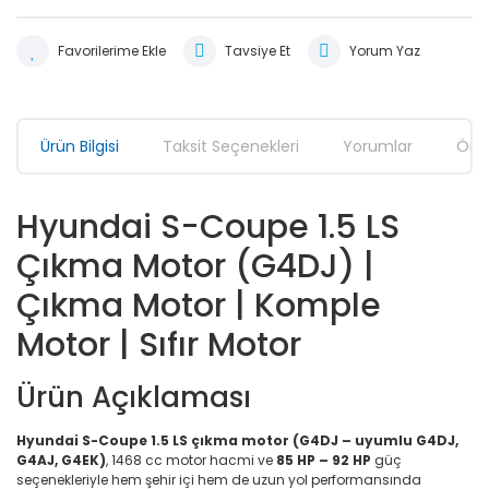
Tavsiye Et
Yorum Yaz
Ürün Bilgisi
Taksit Seçenekleri
Yorumlar
Öner
Hyundai S-Coupe 1.5 LS
Çıkma Motor (G4DJ) |
Çıkma Motor | Komple
Motor | Sıfır Motor
Ürün Açıklaması
Hyundai S-Coupe 1.5 LS çıkma motor (G4DJ – uyumlu G4DJ,
G4AJ, G4EK)
, 1468 cc motor hacmi ve
85 HP – 92 HP
güç
seçenekleriyle hem şehir içi hem de uzun yol performansında