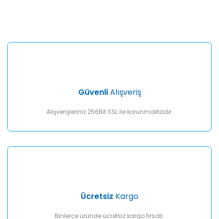
konularda yetersiz gördüğünüz noktaları öneri formunu
Bu ürüne ilk yorumu siz yapın!
kullanarak tarafımıza iletebilirsiniz.
Görüş ve önerileriniz için teşekkür ederiz.
Yorum Yaz
Ürün resmi kalitesiz, bozuk veya görüntülenemiyor.
Ürün açıklamasında eksik bilgiler bulunuyor.
Ürün bilgilerinde hatalar bulunuyor.
Ürün fiyatı diğer sitelerden daha pahalı.
Güvenli
Alışveriş
Bu ürüne benzer farklı alternatifler olmalı.
Alışverişleriniz 256Bit SSL ile korunmaktadır.
Gönder
Ücretsiz
Kargo
Binlerce üründe ücretsiz kargo fırsatı.