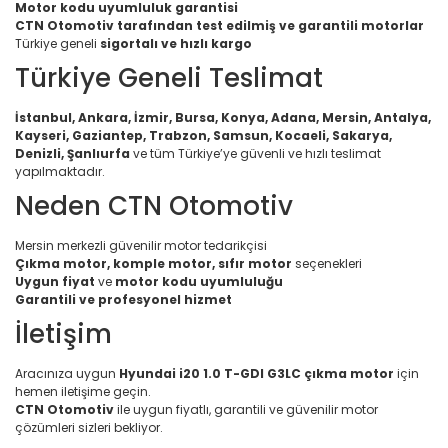
Motor kodu uyumluluk garantisi
CTN Otomotiv tarafından test edilmiş ve garantili motorlar
Türkiye geneli
sigortalı ve hızlı kargo
Türkiye Geneli Teslimat
İstanbul, Ankara, İzmir, Bursa, Konya, Adana, Mersin, Antalya,
Kayseri, Gaziantep, Trabzon, Samsun, Kocaeli, Sakarya,
Denizli, Şanlıurfa
ve tüm Türkiye’ye güvenli ve hızlı teslimat
yapılmaktadır.
Neden CTN Otomotiv
Mersin merkezli güvenilir motor tedarikçisi
Çıkma motor, komple motor, sıfır motor
seçenekleri
Uygun fiyat
ve
motor kodu uyumluluğu
Garantili ve profesyonel hizmet
İletişim
Aracınıza uygun
Hyundai i20 1.0 T-GDI G3LC çıkma motor
için
hemen iletişime geçin.
CTN Otomotiv
ile uygun fiyatlı, garantili ve güvenilir motor
çözümleri sizleri bekliyor.