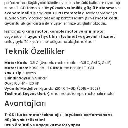
performans, düşük yakıt tüketimi ve uzun ömürlü kullanım avantajı
sunar. T-GDI teknolojisi ile
yüksek verimlilik
,
güçlü hızlanma
ve
ekonomik sürüş
sağlanır.
CTN Otomotiv
güvencesiyle satışa
sunulan tüm motorlar test edilip kontrol edilmiştir ve
motor kodu
uyumluluk garantisi
ile müşterilerimize ulaştırılmaktadır.
Firmamız,
çıkma motor, komple motor ve sıfır motor
seçeneklerini
uygun fiyat
,
hızlı teslimat
ve
güvenilir hizmet
anlayışıyla Türkiye’nin her bölgesine ulaştırmaktadır.
Teknik Özellikler
Motor Kodu:
G3LC (Uyumlu motor kodları: G3LC, G4LC, G4LE)
Motor Hacmi:
998 cc – 1.0 litre turbo benzinli T-GDI
Yakıt Tipi:
Benzin
Silindir Sayısı:
3 Silindir
Güç:
100 HP – 120 HP
Uyumlu Modeller:
Hyundai i20 1.0 T-GDI (2015 – 2023)
Teslimat Seçenekleri:
Çıkma motor, komple motor, sıfır motor
Avantajları
T-GDI turbo motor teknolojisi ile yüksek performans ve
düşük yakıt tüketimi
Uzun ömürlü ve dayanıklı motor yapısı