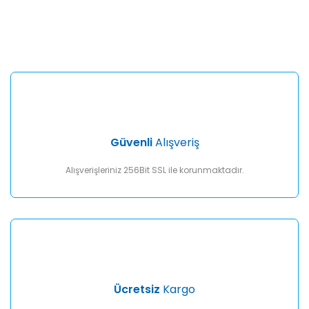
Bu ürünün fiyat bilgisi, resim, ürün açıklamalarında ve diğer
konularda yetersiz gördüğünüz noktaları öneri formunu
Bu ürüne ilk yorumu siz yapın!
kullanarak tarafımıza iletebilirsiniz.
Görüş ve önerileriniz için teşekkür ederiz.
Yorum Yaz
Ürün resmi kalitesiz, bozuk veya görüntülenemiyor.
Ürün açıklamasında eksik bilgiler bulunuyor.
Ürün bilgilerinde hatalar bulunuyor.
Ürün fiyatı diğer sitelerden daha pahalı.
Güvenli
Alışveriş
Bu ürüne benzer farklı alternatifler olmalı.
Alışverişleriniz 256Bit SSL ile korunmaktadır.
Gönder
Ücretsiz
Kargo