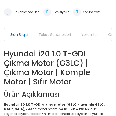
Tavsiye Et
Yorum Yaz
Ürün Bilgisi
Taksit Seçenekleri
Yorumlar
Öner
Hyundai i20 1.0 T-GDI
Çıkma Motor (G3LC) |
Çıkma Motor | Komple
Motor | Sıfır Motor
Ürün Açıklaması
Hyundai i20 1.0 T-GDI çıkma motor (G3LC – uyumlu G3LC,
G4LC, G4LE)
, 998 cc motor hacmi ve
100 HP – 120 HP
güç
seçenekleriyle turbo benzinli motor teknolojisi sayesinde yüksek