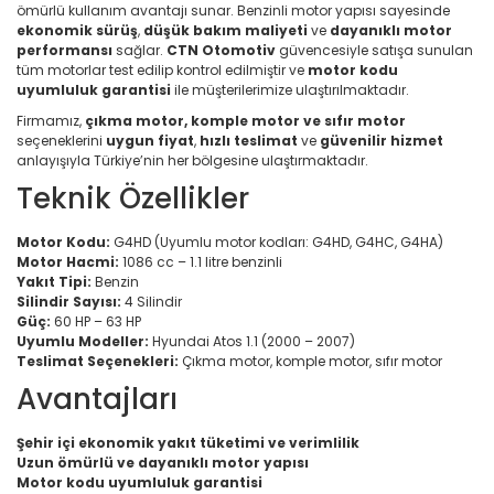
ömürlü kullanım avantajı sunar. Benzinli motor yapısı sayesinde
ekonomik sürüş
,
düşük bakım maliyeti
ve
dayanıklı motor
performansı
sağlar.
CTN Otomotiv
güvencesiyle satışa sunulan
tüm motorlar test edilip kontrol edilmiştir ve
motor kodu
uyumluluk garantisi
ile müşterilerimize ulaştırılmaktadır.
Firmamız,
çıkma motor, komple motor ve sıfır motor
seçeneklerini
uygun fiyat
,
hızlı teslimat
ve
güvenilir hizmet
anlayışıyla Türkiye’nin her bölgesine ulaştırmaktadır.
Teknik Özellikler
Motor Kodu:
G4HD (Uyumlu motor kodları: G4HD, G4HC, G4HA)
Motor Hacmi:
1086 cc – 1.1 litre benzinli
Yakıt Tipi:
Benzin
Silindir Sayısı:
4 Silindir
Güç:
60 HP – 63 HP
Uyumlu Modeller:
Hyundai Atos 1.1 (2000 – 2007)
Teslimat Seçenekleri:
Çıkma motor, komple motor, sıfır motor
Avantajları
Şehir içi ekonomik yakıt tüketimi ve verimlilik
Uzun ömürlü ve dayanıklı motor yapısı
Motor kodu uyumluluk garantisi