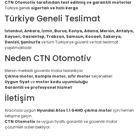
CTN Otomotiv tarafından test edilmiş ve garantili motorlar
Türkiye geneli
sigortalı ve hızlı kargo
Türkiye Geneli Teslimat
İstanbul, Ankara, İzmir, Bursa, Konya, Adana, Mersin, Antalya,
Kayseri, Gaziantep, Trabzon, Samsun, Kocaeli, Sakarya,
Denizli, Şanlıurfa
ve tüm Türkiye’ye güvenli ve hızlı teslimat
yapılmaktadır.
Neden CTN Otomotiv
Mersin merkezli güvenilir motor tedarikçisi
Çıkma motor, komple motor, sıfır motor
seçenekleri
Uygun fiyat
ve
motor kodu uyumluluğu
Garantili ve profesyonel hizmet
İletişim
Aracınıza uygun
Hyundai Atos 1.1 G4HD çıkma motor
için hemen
iletişime geçin.
CTN Otomotiv
ile uygun fiyatlı, garantili ve güvenilir motor
çözümleri sizleri bekliyor.
Bu ürünün fiyat bilgisi, resim, ürün açıklamalarında ve diğer