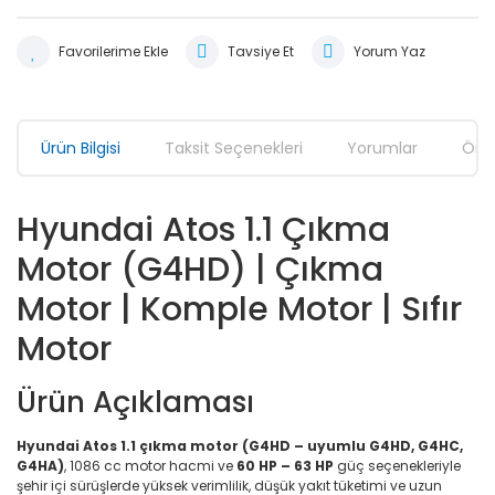
Tavsiye Et
Yorum Yaz
Ürün Bilgisi
Taksit Seçenekleri
Yorumlar
Öner
Hyundai Atos 1.1 Çıkma
Motor (G4HD) | Çıkma
Motor | Komple Motor | Sıfır
Motor
Ürün Açıklaması
Hyundai Atos 1.1 çıkma motor (G4HD – uyumlu G4HD, G4HC,
G4HA)
, 1086 cc motor hacmi ve
60 HP – 63 HP
güç seçenekleriyle
şehir içi sürüşlerde yüksek verimlilik, düşük yakıt tüketimi ve uzun