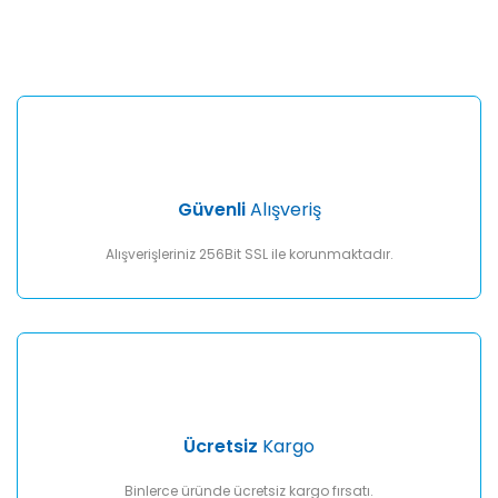
konularda yetersiz gördüğünüz noktaları öneri formunu
Bu ürüne ilk yorumu siz yapın!
kullanarak tarafımıza iletebilirsiniz.
Görüş ve önerileriniz için teşekkür ederiz.
Yorum Yaz
Ürün resmi kalitesiz, bozuk veya görüntülenemiyor.
Ürün açıklamasında eksik bilgiler bulunuyor.
Ürün bilgilerinde hatalar bulunuyor.
Ürün fiyatı diğer sitelerden daha pahalı.
Güvenli
Alışveriş
Bu ürüne benzer farklı alternatifler olmalı.
Alışverişleriniz 256Bit SSL ile korunmaktadır.
Gönder
Ücretsiz
Kargo
Binlerce üründe ücretsiz kargo fırsatı.