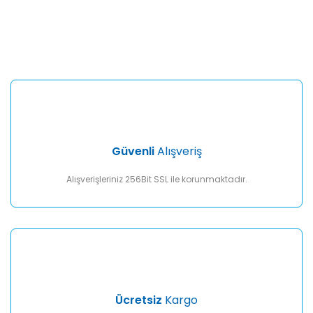
Bu ürünün fiyat bilgisi, resim, ürün açıklamalarında ve diğer
konularda yetersiz gördüğünüz noktaları öneri formunu
Bu ürüne ilk yorumu siz yapın!
kullanarak tarafımıza iletebilirsiniz.
Görüş ve önerileriniz için teşekkür ederiz.
Yorum Yaz
Ürün resmi kalitesiz, bozuk veya görüntülenemiyor.
Ürün açıklamasında eksik bilgiler bulunuyor.
Ürün bilgilerinde hatalar bulunuyor.
Ürün fiyatı diğer sitelerden daha pahalı.
Güvenli
Alışveriş
Bu ürüne benzer farklı alternatifler olmalı.
Alışverişleriniz 256Bit SSL ile korunmaktadır.
Gönder
Ücretsiz
Kargo