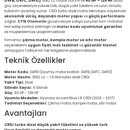
D4FB, D4FC, D4FD)
, 1582 cc motor hacmi ve
90 HP – 128 HP
arası
güç seçenekleriyle yüksek tork, düşük yakıt tüketimi ve uzun ömürlü
kullanım avantajı sunar. CRDi turbo dizel motor teknolojisi sayesinde
ekonomik sürüş
,
dayanıklı motor yapısı
ve
güçlü performans
sağlar.
CTN Otomotiv
güvencesiyle satışa sunulan tüm motorlar
test edilip kontrol edilmiştir ve
motor kodu uyumluluk garantisi
ile müşterilerimize ulaştırılmaktadır.
Firmamız,
çıkma motor, komple motor ve sıfır motor
seçeneklerini
uygun fiyat
,
hızlı teslimat
ve
güvenilir hizmet
anlayışıyla Türkiye’nin her bölgesine ulaştırmaktadır.
Teknik Özellikler
Motor Kodu:
D4FB (Uyumlu motor kodları: D4FB, D4FC, D4FD)
Motor Hacmi:
1582 cc – 1.6 litre turbo dizel CRDi
Yakıt Tipi:
Dizel
Silindir Sayısı:
4 Silindir
Güç:
90 HP – 128 HP
Uyumlu Modeller:
Hyundai Accent Blue 1.6 CRDi (2010 – 2017)
Teslimat Seçenekleri:
Çıkma motor, komple motor, sıfır motor
Avantajları
CRDi turbo dizel düşük yakıt tüketimi ve yüksek tork
Uzun ömürlü ve dayanıklı motor yapısı