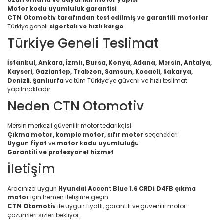
Motor kodu uyumluluk garantisi
CTN Otomotiv tarafından test edilmiş ve garantili motorlar
Türkiye geneli
sigortalı ve hızlı kargo
Türkiye Geneli Teslimat
İstanbul, Ankara, İzmir, Bursa, Konya, Adana, Mersin, Antalya,
Kayseri, Gaziantep, Trabzon, Samsun, Kocaeli, Sakarya,
Denizli, Şanlıurfa
ve tüm Türkiye’ye güvenli ve hızlı teslimat
yapılmaktadır.
Neden CTN Otomotiv
Mersin merkezli güvenilir motor tedarikçisi
Çıkma motor, komple motor, sıfır motor
seçenekleri
Uygun fiyat
ve
motor kodu uyumluluğu
Garantili ve profesyonel hizmet
İletişim
Aracınıza uygun
Hyundai Accent Blue 1.6 CRDi D4FB çıkma
motor
için hemen iletişime geçin.
CTN Otomotiv
ile uygun fiyatlı, garantili ve güvenilir motor
çözümleri sizleri bekliyor.