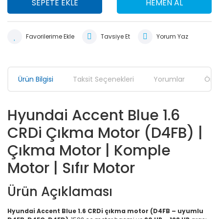
SEPETE EKLE
HEMEN AL
Tavsiye Et
Yorum Yaz
Ürün Bilgisi
Taksit Seçenekleri
Yorumlar
Öner
Hyundai Accent Blue 1.6
CRDi Çıkma Motor (D4FB) |
Çıkma Motor | Komple
Motor | Sıfır Motor
Ürün Açıklaması
Hyundai Accent Blue 1.6 CRDi çıkma motor (D4FB – uyumlu