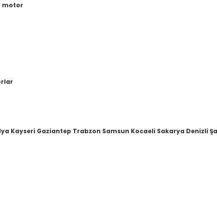
r motor
orlar
lya Kayseri Gaziantep Trabzon Samsun Kocaeli Sakarya Denizli Şa