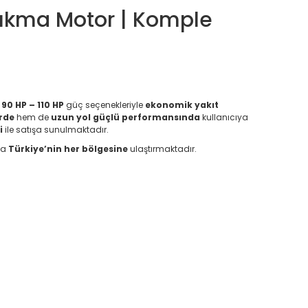
Çıkma Motor | Komple
e
90 HP – 110 HP
güç seçenekleriyle
ekonomik yakıt
erde
hem de
uzun yol güçlü performansında
kullanıcıya
i
ile satışa sunulmaktadır.
la
Türkiye’nin her bölgesine
ulaştırmaktadır.