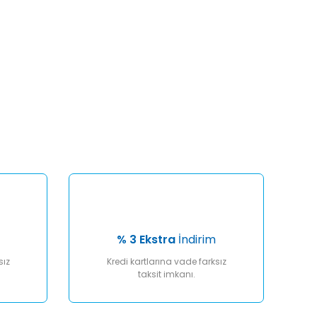
afımıza iletebilirsiniz.
% 3 Ekstra
İndirim
sız
Kredi kartlarına vade farksız
taksit imkanı.