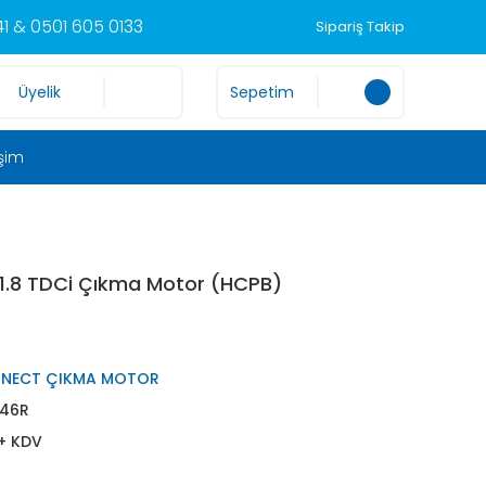
1 & 0501 605 0133
Sipariş Takip
Üyelik
Sepetim
işim
1.8 TDCi Çıkma Motor (HCPB)
NNECT ÇIKMA MOTOR
46R
 + KDV