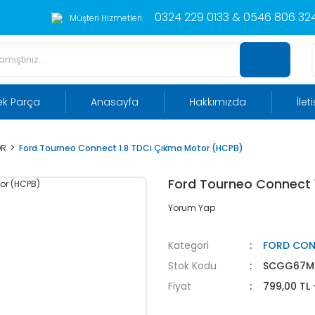
0324 229 0133 & 0546 806 324
Müşteri Hizmetleri
ek Parça
Anasayfa
Hakkımızda
İlet
OR
Ford Tourneo Connect 1.8 TDCi Çıkma Motor (HCPB)
Ford Tourneo Connect 
Yorum Yap
Kategori
FORD CO
Stok Kodu
SCGG67M
Fiyat
799,00 TL