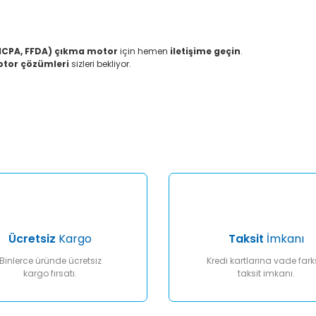
HCPA, FFDA) çıkma motor
için hemen
iletişime geçin
.
motor çözümleri
sizleri bekliyor.
er konularda yetersiz gördüğünüz noktaları öneri formunu kullanarak tar
Bu ürüne ilk yorumu siz yapın!
Yorum Yaz
Ücretsiz
Kargo
Taksit
İmkanı
Binlerce üründe ücretsiz
Kredi kartlarına vade fark
kargo fırsatı.
taksit imkanı.
Gönder