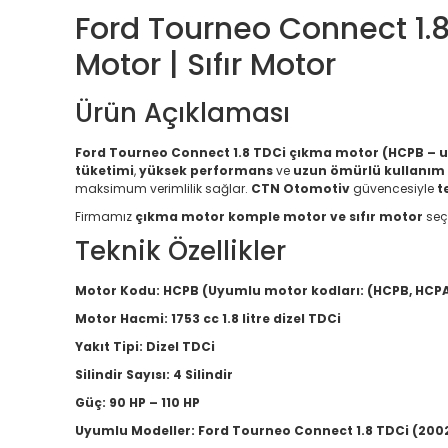
Ford Tourneo Connect 1.
Motor | Sıfır Motor
Ürün Açıklaması
Ford Tourneo Connect 1.8 TDCi çıkma motor (HCPB – u
tüketimi
,
yüksek performans
ve
uzun ömürlü kullanım
maksimum verimlilik sağlar.
CTN Otomotiv
güvencesiyle
t
Firmamız
çıkma motor komple motor ve sıfır motor
seç
Teknik Özellikler
Motor Kodu:
HCPB (Uyumlu motor kodları: (HCPB, HCPA
Motor Hacmi:
1753 cc 1.8 litre dizel TDCi
Yakıt Tipi:
Dizel TDCi
Silindir Sayısı:
4 Silindir
Güç:
90 HP – 110 HP
Uyumlu Modeller:
Ford Tourneo Connect 1.8 TDCi (2002