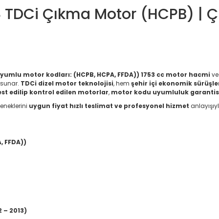
8 TDCi Çıkma Motor (HCPB) | 
yumlu motor kodları: (HCPB, HCPA, FFDA))
1753 cc motor hacmi
v
sunar.
TDCi dizel motor teknolojisi
, hem
şehir içi ekonomik sürüşl
est edilip kontrol edilen motorlar
,
motor kodu uyumluluk garantis
eneklerini
uygun fiyat hızlı teslimat ve profesyonel hizmet
anlayışıy
, FFDA))
 – 2013)