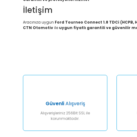
İletişim
Aracınıza uygun
Ford Tourneo Connect 1.8 TDCi (HCPB, 
CTN Otomotiv
ile
uygun fiyatlı garantili ve güvenilir 
Bu ürünün fiyat bilgisi, resim, ürün açıklamalarında ve diğ
Görüş ve önerileriniz için teşekkür ederiz.
Ürün resmi kalitesiz, bozuk veya görüntülenemiyor.
Ürün açıklamasında eksik bilgiler bulunuyor.
Ürün bilgilerinde hatalar bulunuyor.
Ürün fiyatı diğer sitelerden daha pahalı.
Bu ürüne benzer farklı alternatifler olmalı.
Güvenli
Alışveriş
Alışverişleriniz 256Bit SSL ile
korunmaktadır.