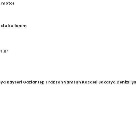
r motor
ostu kullanım
orlar
lya Kayseri Gaziantep Trabzon Samsun Kocaeli Sakarya Denizli Şa