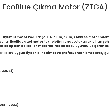
5 EcoBlue Çıkma Motor (ZTGA)
– uyumlu motor kodları: (ZTGA, ZTDA, Z2DA))
1499 cc motor hacm
sunar.
EcoBlue dizel motor teknolojisi
, çevre dostu yapısıyla hem
şeh
est edilip kontrol edilen motorlar
,
motor kodu uyumluluk garantis
eneklerini
uygun fiyat hızlı teslimat ve profesyonel hizmet
anlayışıy
, Z2DA))
018 – 2023)