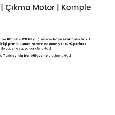
 | Çıkma Motor | Komple
i
ve
100 HP – 120 HP
güç seçenekleriyle
ekonomik yakıt
ir içi pratik kullanım
hem de
uzun yol sürüşlerinde
i
ile güvenle satışa sunulmaktadır.
la
Türkiye’nin her bölgesine
ulaştırmaktadır.