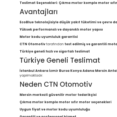
Teslimat Seçenekleri:
Çıkma motor komple motor sıfı
Avantajları
EcoBlue teknolojisiyle düşük yakıt tüketimi ve çevre d
Yüksek performanslı ve dayanıklı motor yapısı
Motor kodu uyumluluk garantisi
CTN Otomotiv
tarafından
test edilmiş ve garantili mot
Türkiye geneli hızlı ve sigortalı teslimat
Türkiye Geneli Teslimat
İstanbul Ankara İzmir Bursa Konya Adana Mersin Anta
yapılmaktadır.
Neden CTN Otomotiv
Mersin merkezli güvenilir motor tedarikçisi
Çıkma motor komple motor sıfır motor seçenekleri
Uygun fiyat ve motor kodu uyumluluğu
Garantili ve profesyonel hizmet