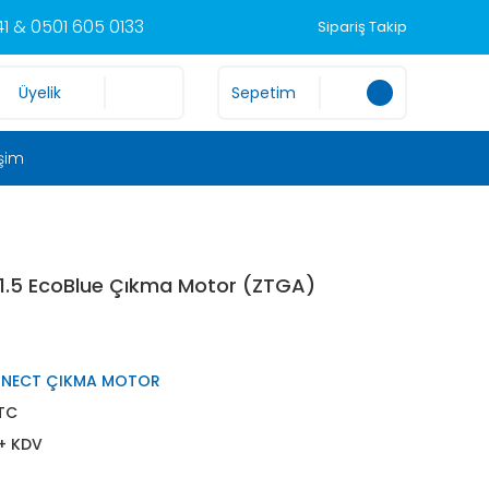
1 & 0501 605 0133
Sipariş Takip
Üyelik
Sepetim
işim
1.5 EcoBlue Çıkma Motor (ZTGA)
NNECT ÇIKMA MOTOR
TC
 + KDV