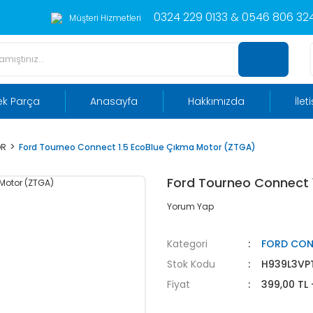
0324 229 0133 & 0546 806 324
Müşteri Hizmetleri
ek Parça
Anasayfa
Hakkımızda
İlet
OR
Ford Tourneo Connect 1.5 EcoBlue Çıkma Motor (ZTGA)
Ford Tourneo Connect 
Yorum Yap
Kategori
FORD CO
Stok Kodu
H939L3VP
Fiyat
399,00 TL