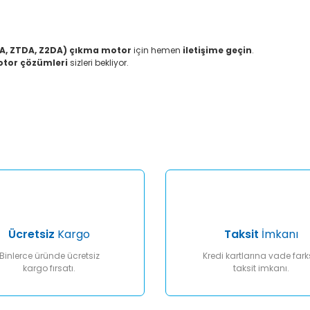
GA, ZTDA, Z2DA) çıkma motor
için hemen
iletişime geçin
.
motor çözümleri
sizleri bekliyor.
er konularda yetersiz gördüğünüz noktaları öneri formunu kullanarak tar
Bu ürüne ilk yorumu siz yapın!
Yorum Yaz
Ücretsiz
Kargo
Taksit
İmkanı
Binlerce üründe ücretsiz
Kredi kartlarına vade fark
kargo fırsatı.
taksit imkanı.
Gönder