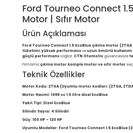
Ford Tourneo Connect 1.
Motor | Sıfır Motor
Ürün Açıklaması
Ford Tourneo Connect 1.5 EcoBlue çıkma motor (ZTGA 
tüketimi
,
yüksek performans
ve
uzun ömürlü kullanım
güçlü performans
sağlar.
CTN Otomotiv
güvencesiyle
t
Firmamız
çıkma motor komple motor ve sıfır motor
seç
Teknik Özellikler
Motor Kodu:
ZTGA (Uyumlu motor kodları: (ZTGA, ZTDA
Motor Hacmi:
1499 cc 1.5 litre dizel EcoBlue
Yakıt Tipi:
Dizel EcoBlue
Silindir Sayısı:
4 Silindir
Güç:
100 HP – 120 HP
Uyumlu Modeller:
Ford Tourneo Connect 1.5 EcoBlue (2