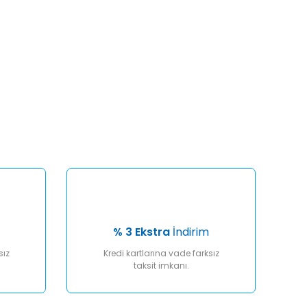
afımıza iletebilirsiniz.
% 3 Ekstra
İndirim
sız
Kredi kartlarına vade farksız
taksit imkanı.