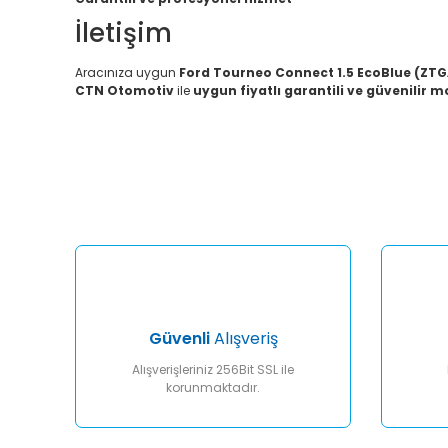
İletişim
Aracınıza uygun
Ford Tourneo Connect 1.5 EcoBlue (ZT
CTN Otomotiv
ile
uygun fiyatlı garantili ve güvenilir 
Bu ürünün fiyat bilgisi, resim, ürün açıklamalarında ve diğ
Görüş ve önerileriniz için teşekkür ederiz.
Ürün resmi kalitesiz, bozuk veya görüntülenemiyor.
Ürün açıklamasında eksik bilgiler bulunuyor.
Ürün bilgilerinde hatalar bulunuyor.
Ürün fiyatı diğer sitelerden daha pahalı.
Bu ürüne benzer farklı alternatifler olmalı.
Güvenli
Alışveriş
Alışverişleriniz 256Bit SSL ile
korunmaktadır.