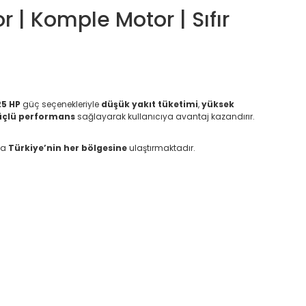
 | Komple Motor | Sıfır
25 HP
güç seçenekleriyle
düşük yakıt tüketimi
,
yüksek
üçlü performans
sağlayarak kullanıcıya avantaj kazandırır.
la
Türkiye’nin her bölgesine
ulaştırmaktadır.