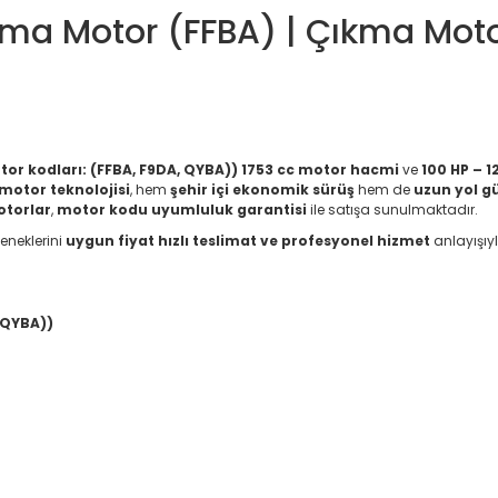
ma Motor (FFBA) | Çıkma Motor
r kodları: (FFBA, F9DA, QYBA))
1753 cc motor hacmi
ve
100 HP – 1
 motor teknolojisi
, hem
şehir içi ekonomik sürüş
hem de
uzun yol g
otorlar
,
motor kodu uyumluluk garantisi
ile satışa sunulmaktadır.
eneklerini
uygun fiyat hızlı teslimat ve profesyonel hizmet
anlayışıy
 QYBA))