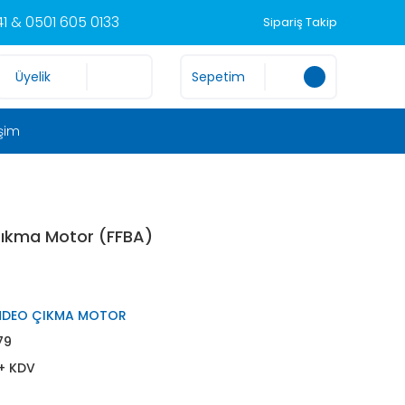
1 & 0501 605 0133
Sipariş Takip
Üyelik
Sepetim
işim
Çıkma Motor (FFBA)
NDEO ÇIKMA MOTOR
79
 + KDV