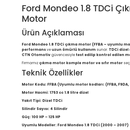
Ford Mondeo 1.8 TDCi Çık
Motor
Ürün Açıklaması
Ford Mondeo 1.8 TDCi çıkma motor (FFBA – uyumlu moto
performans
ve
uzun ömürlü kullanım
sunar.
TDCi dizel
CTN Otomotiv
güvencesiyle
test edilip kontrol edilen m
Firmamız
çıkma motor komple motor ve sıfır motor
seç
Teknik Özellikler
Motor Kodu:
FFBA (Uyumlu motor kodları: (FFBA, F9DA,
Motor Hacmi:
1753 cc 1.8 litre dizel
Yakıt Tipi:
Dizel TDCi
Silindir Sayısı:
4 Silindir
Güç:
100 HP – 125 HP
Uyumlu Modeller:
Ford Mondeo 1.8 TDCi (2000 – 2007)