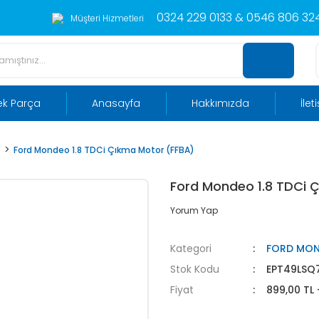
0324 229 0133 & 0546 806 324
Müşteri Hizmetleri
ek Parça
Anasayfa
Hakkımızda
İlet
R
Ford Mondeo 1.8 TDCi Çıkma Motor (FFBA)
Ford Mondeo 1.8 TDCi 
Yorum Yap
Kategori
FORD MO
Stok Kodu
EPT49LSQ
Fiyat
899,00 TL