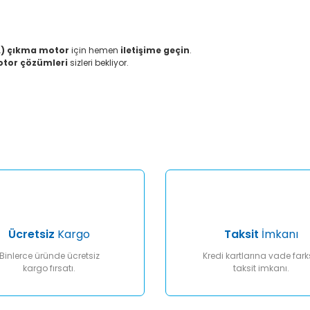
A) çıkma motor
için hemen
iletişime geçin
.
motor çözümleri
sizleri bekliyor.
er konularda yetersiz gördüğünüz noktaları öneri formunu kullanarak tar
Bu ürüne ilk yorumu siz yapın!
Yorum Yaz
Ücretsiz
Kargo
Taksit
İmkanı
Binlerce üründe ücretsiz
Kredi kartlarına vade fark
kargo fırsatı.
taksit imkanı.
Gönder