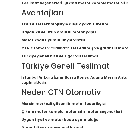
Teslimat Seçenekleri:
Çıkma motor komple motor sıfı
Avantajları
TDCi dizel teknolojisiyle düşük yakıt tüketimi
Dayanıklı ve uzun ömürlü motor yapısı
Motor kodu uyumluluk garantisi
CTN Otomotiv
tarafından
test edilmiş ve garantili mot
Türkiye geneli hızlı ve sigortalı teslimat
Türkiye Geneli Teslimat
İstanbul Ankara İzmir Bursa Konya Adana Mersin Anta
yapılmaktadır.
Neden CTN Otomotiv
Mersin merkezli güvenilir motor tedarikçisi
Çıkma motor komple motor sıfır motor seçenekleri
Uygun fiyat ve motor kodu uyumluluğu
Garantili ve profesyonel hizmet