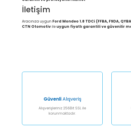
İletişim
Aracınıza uygun
Ford Mondeo 1.8 TDCi (FFBA, F9DA, QYB
CTN Otomotiv
ile
uygun fiyatlı garantili ve güvenilir 
Bu ürünün fiyat bilgisi, resim, ürün açıklamalarında ve diğ
Görüş ve önerileriniz için teşekkür ederiz.
Ürün resmi kalitesiz, bozuk veya görüntülenemiyor.
Ürün açıklamasında eksik bilgiler bulunuyor.
Ürün bilgilerinde hatalar bulunuyor.
Ürün fiyatı diğer sitelerden daha pahalı.
Bu ürüne benzer farklı alternatifler olmalı.
Güvenli
Alışveriş
Alışverişleriniz 256Bit SSL ile
korunmaktadır.