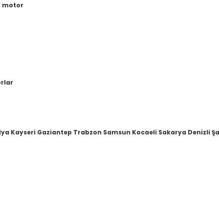
r motor
orlar
lya Kayseri Gaziantep Trabzon Samsun Kocaeli Sakarya Denizli Şa