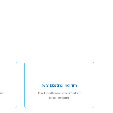
afımıza iletebilirsiniz.
% 3 Ekstra
İndirim
sız
Kredi kartlarına vade farksız
taksit imkanı.