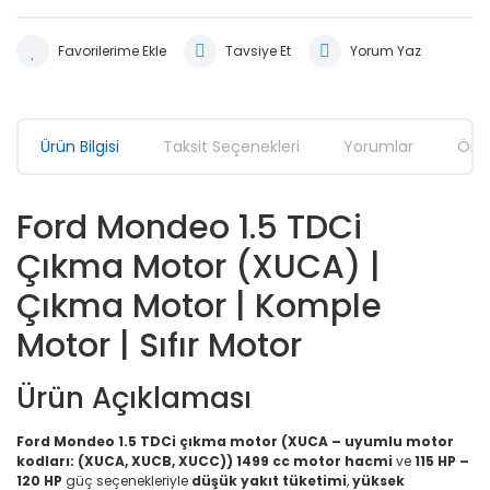
Tavsiye Et
Yorum Yaz
Ürün Bilgisi
Taksit Seçenekleri
Yorumlar
Öner
Ford Mondeo 1.5 TDCi
Çıkma Motor (XUCA) |
Çıkma Motor | Komple
Motor | Sıfır Motor
Ürün Açıklaması
Ford Mondeo 1.5 TDCi çıkma motor (XUCA – uyumlu motor
kodları: (XUCA, XUCB, XUCC))
1499 cc motor hacmi
ve
115 HP –
120 HP
güç seçenekleriyle
düşük yakıt tüketimi
,
yüksek