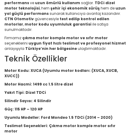
performans
ve
uzun ömürlü kullanım
sağlar.
TDCi dizel
motor teknolojisi
, hem
şehir içi ekonomik sürüş
hem de
uzun
yol güçlü performans
sunarak kullanıcıya avantaj kazandırır.
CTN Otomotiv
güvencesiyle
test edilip kontrol edilen
motorlar
,
motor kodu uyumluluk garantisi
ile satışa
sunulmaktadır.
Firmamız
çıkma motor komple motor ve sıfır motor
seçeneklerini
uygun fiyat hızlı teslimat ve profesyonel hizmet
anlayışıyla
Türkiye’nin her bölgesine
ulaştırmaktadır.
Teknik Özellikler
Motor Kodu:
XUCA (Uyumlu motor kodları: (XUCA, XUCB,
XUCC))
Motor Hacmi:
1499 cc 1.5 litre dizel
Yakıt Tipi:
Dizel TDCi
Silindir Sayısı:
4 Silindir
Güç:
115 HP – 120 HP
Uyumlu Modeller:
Ford Mondeo 1.5 TDCi (2014 – 2020)
Teslimat Seçenekleri:
Çıkma motor komple motor sıfır
motor