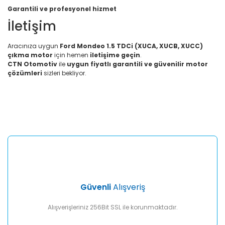
Garantili ve profesyonel hizmet
İletişim
Aracınıza uygun
Ford Mondeo 1.5 TDCi (XUCA, XUCB, XUCC)
çıkma motor
için hemen
iletişime geçin
.
CTN Otomotiv
ile
uygun fiyatlı garantili ve güvenilir motor
çözümleri
sizleri bekliyor.
Bu ürünün fiyat bilgisi, resim, ürün açıklamalarında ve diğer
konularda yetersiz gördüğünüz noktaları öneri formunu
Bu ürüne ilk yorumu siz yapın!
kullanarak tarafımıza iletebilirsiniz.
Görüş ve önerileriniz için teşekkür ederiz.
Yorum Yaz
Ürün resmi kalitesiz, bozuk veya görüntülenemiyor.
Ürün açıklamasında eksik bilgiler bulunuyor.
Ürün bilgilerinde hatalar bulunuyor.
Ürün fiyatı diğer sitelerden daha pahalı.
Güvenli
Alışveriş
Bu ürüne benzer farklı alternatifler olmalı.
Alışverişleriniz 256Bit SSL ile korunmaktadır.