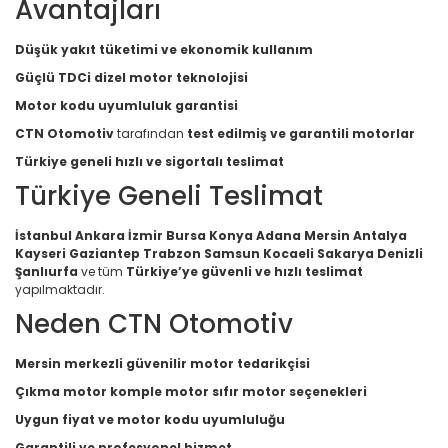
Avantajları
Düşük yakıt tüketimi ve ekonomik kullanım
Güçlü TDCi dizel motor teknolojisi
Motor kodu uyumluluk garantisi
CTN Otomotiv
tarafından
test edilmiş ve garantili motorlar
Türkiye geneli hızlı ve sigortalı teslimat
Türkiye Geneli Teslimat
İstanbul Ankara İzmir Bursa Konya Adana Mersin Antalya
Kayseri Gaziantep Trabzon Samsun Kocaeli Sakarya Denizli
Şanlıurfa
ve tüm
Türkiye’ye güvenli ve hızlı teslimat
yapılmaktadır.
Neden CTN Otomotiv
Mersin merkezli güvenilir motor tedarikçisi
Çıkma motor komple motor sıfır motor seçenekleri
Uygun fiyat ve motor kodu uyumluluğu
Garantili ve profesyonel hizmet