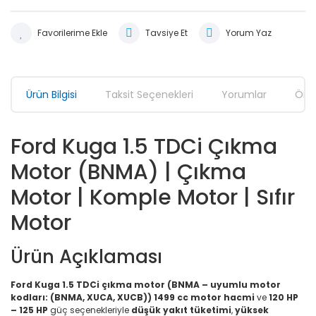
Tavsiye Et
Yorum Yaz
Ürün Bilgisi
Taksit Seçenekleri
Yorumlar
Öner
Ford Kuga 1.5 TDCi Çıkma
Motor (BNMA) | Çıkma
Motor | Komple Motor | Sıfır
Motor
Ürün Açıklaması
Ford Kuga 1.5 TDCi çıkma motor (BNMA – uyumlu motor
kodları: (BNMA, XUCA, XUCB))
1499 cc motor hacmi
ve
120 HP
– 125 HP
güç seçenekleriyle
düşük yakıt tüketimi
,
yüksek