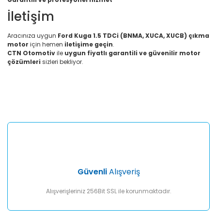
İletişim
Aracınıza uygun
Ford Kuga 1.5 TDCi (BNMA, XUCA, XUCB) çıkma
motor
için hemen
iletişime geçin
.
CTN Otomotiv
ile
uygun fiyatlı garantili ve güvenilir motor
çözümleri
sizleri bekliyor.
Bu ürünün fiyat bilgisi, resim, ürün açıklamalarında ve diğer
konularda yetersiz gördüğünüz noktaları öneri formunu
Bu ürüne ilk yorumu siz yapın!
kullanarak tarafımıza iletebilirsiniz.
Görüş ve önerileriniz için teşekkür ederiz.
Yorum Yaz
Ürün resmi kalitesiz, bozuk veya görüntülenemiyor.
Ürün açıklamasında eksik bilgiler bulunuyor.
Ürün bilgilerinde hatalar bulunuyor.
Ürün fiyatı diğer sitelerden daha pahalı.
Güvenli
Alışveriş
Bu ürüne benzer farklı alternatifler olmalı.
Alışverişleriniz 256Bit SSL ile korunmaktadır.