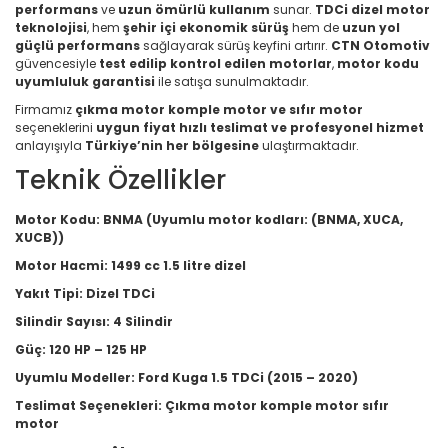
performans
ve
uzun ömürlü kullanım
sunar.
TDCi dizel motor
teknolojisi
, hem
şehir içi ekonomik sürüş
hem de
uzun yol
güçlü performans
sağlayarak sürüş keyfini artırır.
CTN Otomotiv
güvencesiyle
test edilip kontrol edilen motorlar
,
motor kodu
uyumluluk garantisi
ile satışa sunulmaktadır.
Firmamız
çıkma motor komple motor ve sıfır motor
seçeneklerini
uygun fiyat hızlı teslimat ve profesyonel hizmet
anlayışıyla
Türkiye’nin her bölgesine
ulaştırmaktadır.
Teknik Özellikler
Motor Kodu:
BNMA (Uyumlu motor kodları: (BNMA, XUCA,
XUCB))
Motor Hacmi:
1499 cc 1.5 litre dizel
Yakıt Tipi:
Dizel TDCi
Silindir Sayısı:
4 Silindir
Güç:
120 HP – 125 HP
Uyumlu Modeller:
Ford Kuga 1.5 TDCi (2015 – 2020)
Teslimat Seçenekleri:
Çıkma motor komple motor sıfır
motor