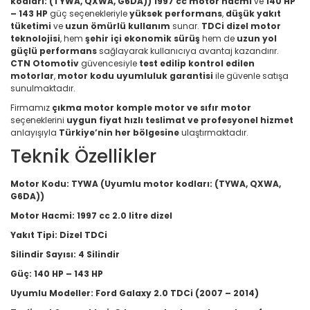
kodları: (TYWA, QXWA, G6DA))
1997 cc motor hacmi
ve
140 HP
– 143 HP
güç seçenekleriyle
yüksek performans
,
düşük yakıt
tüketimi
ve
uzun ömürlü kullanım
sunar.
TDCi dizel motor
teknolojisi
, hem
şehir içi ekonomik sürüş
hem de
uzun yol
güçlü performans
sağlayarak kullanıcıya avantaj kazandırır.
CTN Otomotiv
güvencesiyle
test edilip kontrol edilen
motorlar
,
motor kodu uyumluluk garantisi
ile güvenle satışa
sunulmaktadır.
Firmamız
çıkma motor komple motor ve sıfır motor
seçeneklerini
uygun fiyat hızlı teslimat ve profesyonel hizmet
anlayışıyla
Türkiye’nin her bölgesine
ulaştırmaktadır.
Teknik Özellikler
Motor Kodu:
TYWA (Uyumlu motor kodları: (TYWA, QXWA,
G6DA))
Motor Hacmi:
1997 cc 2.0 litre dizel
Yakıt Tipi:
Dizel TDCi
Silindir Sayısı:
4 Silindir
Güç:
140 HP – 143 HP
Uyumlu Modeller:
Ford Galaxy 2.0 TDCi (2007 – 2014)