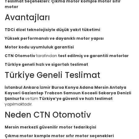
Teslimat Seçenekleri:
Çıkma motor komple motor sıfır
motor
Avantajları
TDCi dizel teknolojisiyle düşük yakıt tüketimi
Yüksek performanslı ve dayanıklı motor yapısı
Motor kodu uyumluluk garantisi
CTN Otomotiv
tarafından
test edilmiş ve garantili motorlar
Türkiye geneli hızlı ve sigortalı teslimat
Türkiye Geneli Teslimat
İstanbul Ankara İzmir Bursa Konya Adana Mersin Antalya
Kayseri Gaziantep Trabzon Samsun Kocaeli Sakarya Denizli
Şanlıurfa
ve tüm
Türkiye’ye güvenli ve hızlı teslimat
yapılmaktadır.
Neden CTN Otomotiv
Mersin merkezli güvenilir motor tedarikçisi
Çıkma motor komple motor sıfır motor seçenekleri