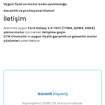
Uygun fiyat ve motor kodu uyumluluğu
Garantili ve profesyonel hizmet
İletişim
Aracınıza uygun
Ford Galaxy 2.0 TDCi (TYWA, QXWA, G6DA)
çıkma motor
için hemen
iletişime geçin
.
CTN Otomotiv
ile
uygun fiyatlı garantili ve güvenilir motor
çözümleri
sizleri bekliyor.
Bu ürünün fiyat bilgisi, resim, ürün açıklamalarında ve diğer
konularda yetersiz gördüğünüz noktaları öneri formunu
Bu ürüne ilk yorumu siz yapın!
kullanarak tarafımıza iletebilirsiniz.
Görüş ve önerileriniz için teşekkür ederiz.
Yorum Yaz
Ürün resmi kalitesiz, bozuk veya görüntülenemiyor.
Ürün açıklamasında eksik bilgiler bulunuyor.
Ürün bilgilerinde hatalar bulunuyor.
Ürün fiyatı diğer sitelerden daha pahalı.
Güvenli
Alışveriş
Bu ürüne benzer farklı alternatifler olmalı.
Alışverişleriniz 256Bit SSL ile korunmaktadır.