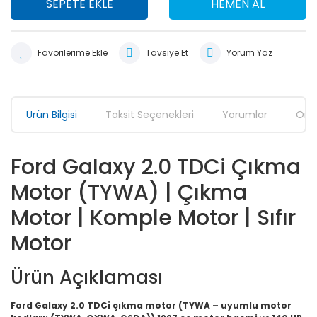
SEPETE EKLE
HEMEN AL
Tavsiye Et
Yorum Yaz
Ürün Bilgisi
Taksit Seçenekleri
Yorumlar
Öner
Ford Galaxy 2.0 TDCi Çıkma
Motor (TYWA) | Çıkma
Motor | Komple Motor | Sıfır
Motor
Ürün Açıklaması
Ford Galaxy 2.0 TDCi çıkma motor (TYWA – uyumlu motor