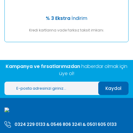
% 3 Ekstra
İndirim
Kredi kartlarına vade farksız taksit imkanı.
Kampanya ve fırsatlarımızdan
haberdar olmak için
üye ol!
Kaydol
0324 229 0133 & 0546 806 3241 & 0501 605 0133