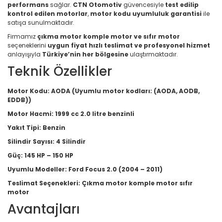
performans
sağlar.
CTN Otomotiv
güvencesiyle
test edilip
kontrol edilen motorlar
,
motor kodu uyumluluk garantisi
ile
satışa sunulmaktadır.
Firmamız
çıkma motor komple motor ve sıfır motor
seçeneklerini
uygun fiyat hızlı teslimat ve profesyonel hizmet
anlayışıyla
Türkiye’nin her bölgesine
ulaştırmaktadır.
Teknik Özellikler
Motor Kodu:
AODA (Uyumlu motor kodları: (AODA, AODB,
EDDB))
Motor Hacmi:
1999 cc 2.0 litre benzinli
Yakıt Tipi:
Benzin
Silindir Sayısı:
4 Silindir
Güç:
145 HP – 150 HP
Uyumlu Modeller:
Ford Focus 2.0 (2004 – 2011)
Teslimat Seçenekleri:
Çıkma motor komple motor sıfır
motor
Avantajları