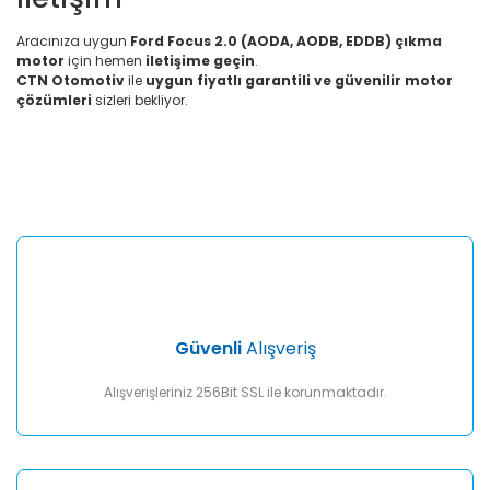
Aracınıza uygun
Ford Focus 2.0 (AODA, AODB, EDDB) çıkma
motor
için hemen
iletişime geçin
.
CTN Otomotiv
ile
uygun fiyatlı garantili ve güvenilir motor
çözümleri
sizleri bekliyor.
Bu ürünün fiyat bilgisi, resim, ürün açıklamalarında ve diğer
konularda yetersiz gördüğünüz noktaları öneri formunu
Bu ürüne ilk yorumu siz yapın!
kullanarak tarafımıza iletebilirsiniz.
Görüş ve önerileriniz için teşekkür ederiz.
Yorum Yaz
Ürün resmi kalitesiz, bozuk veya görüntülenemiyor.
Ürün açıklamasında eksik bilgiler bulunuyor.
Ürün bilgilerinde hatalar bulunuyor.
Ürün fiyatı diğer sitelerden daha pahalı.
Güvenli
Alışveriş
Bu ürüne benzer farklı alternatifler olmalı.
Alışverişleriniz 256Bit SSL ile korunmaktadır.