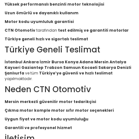
Yüksek performanslı benzinli motor teknolojisi
Uzun ömürlü ve dayanıklı kullanım
Motor kodu uyumluluk garantisi
CTN Otomotiv
tarafından
test edilmiş ve garantili motorlar
Türkiye geneli hızlı ve sigortalı teslimat
Türkiye Geneli Teslimat
İstanbul Ankara İzmir Bursa Konya Adana Mersin Antalya
Kayseri Gaziantep Trabzon Samsun Kocaeli Sakarya Denizli
Şanlıurfa
ve tüm
Türkiye’ye güvenli ve hızlı teslimat
yapılmaktadır.
Neden CTN Otomotiv
Mersin merkezli güvenilir motor tedarikçisi
Çıkma motor komple motor sıfır motor seçenekleri
Uygun fiyat ve motor kodu uyumluluğu
Garantili ve profesyonel hizmet
İletişim