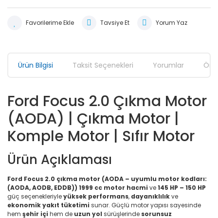
Tavsiye Et
Yorum Yaz
Ürün Bilgisi
Taksit Seçenekleri
Yorumlar
Öner
Ford Focus 2.0 Çıkma Motor
(AODA) | Çıkma Motor |
Komple Motor | Sıfır Motor
Ürün Açıklaması
Ford Focus 2.0 çıkma motor (AODA – uyumlu motor kodları:
(AODA, AODB, EDDB))
1999 cc motor hacmi
ve
145 HP – 150 HP
güç seçenekleriyle
yüksek performans
,
dayanıklılık
ve
ekonomik yakıt tüketimi
sunar. Güçlü motor yapısı sayesinde
hem
şehir içi
hem de
uzun yol
sürüşlerinde
sorunsuz