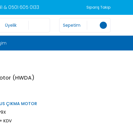
1 & 0501 605 0133
Sipariş Takip
Üyelik
Sepetim
işim
Motor (HWDA)
US ÇIKMA MOTOR
P9X
 + KDV