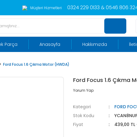
0324 229 0133 & 0546 806 324
Müşteri Hizmetleri
ek Parça
Anasayfa
Hakkımızda
İlet
Ford Focus 1.6 Çıkma Motor (HWDA)
Ford Focus 1.6 Çıkma 
Yorum Yap
Kategori
FORD FOC
Stok Kodu
YCAN8NU
Fiyat
439,00 TL