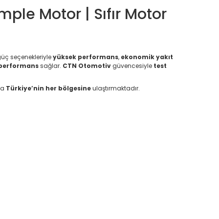
ple Motor | Sıfır Motor
üç seçenekleriyle
yüksek performans
,
ekonomik yakıt
 performans
sağlar.
CTN Otomotiv
güvencesiyle
test
la
Türkiye’nin her bölgesine
ulaştırmaktadır.