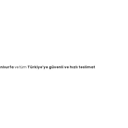
nlıurfa
ve tüm
Türkiye’ye güvenli ve hızlı teslimat