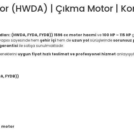
or (HWDA) | Çıkma Motor | Kom
ları: (HWDA, FYDA, FYDB))
1596 cc motor hacmi
ve
100 HP – 115 HP
g
yapısı sayesinde hem
şehir içi
hem de
uzun yol
sürüşlerinde
sorunsuz
arantisi
ile satışa sunulmaktadır.
eneklerini
uygun fiyat hızlı teslimat ve profesyonel hizmet
anlayışıy
A, FYDB))
r motor