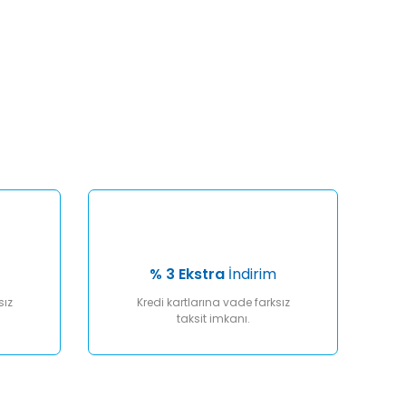
afımıza iletebilirsiniz.
% 3 Ekstra
İndirim
sız
Kredi kartlarına vade farksız
taksit imkanı.