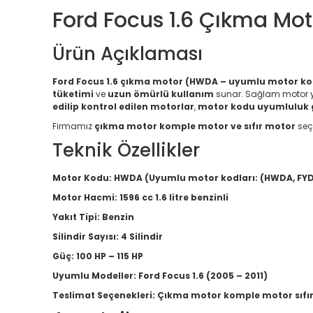
Ford Focus 1.6 Çıkma Mot
Ürün Açıklaması
Ford Focus 1.6 çıkma motor (HWDA – uyumlu motor kod
tüketimi
ve
uzun ömürlü kullanım
sunar. Sağlam motor 
edilip kontrol edilen motorlar
,
motor kodu uyumluluk g
Firmamız
çıkma motor komple motor ve sıfır motor
seç
Teknik Özellikler
Motor Kodu:
HWDA (Uyumlu motor kodları: (HWDA, FYD
Motor Hacmi:
1596 cc 1.6 litre benzinli
Yakıt Tipi:
Benzin
Silindir Sayısı:
4 Silindir
Güç:
100 HP – 115 HP
Uyumlu Modeller:
Ford Focus 1.6 (2005 – 2011)
Teslimat Seçenekleri:
Çıkma motor komple motor sıfı