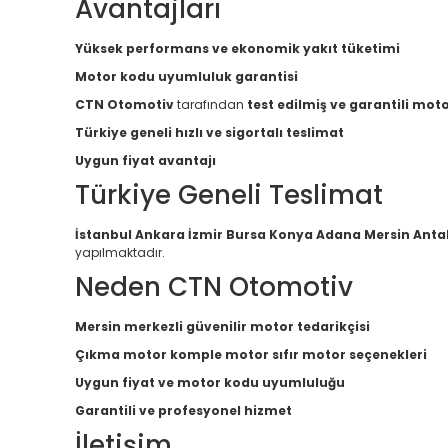
Avantajları
Yüksek performans ve ekonomik yakıt tüketimi
Motor kodu uyumluluk garantisi
CTN Otomotiv
tarafından
test edilmiş ve garantili mot
Türkiye geneli hızlı ve sigortalı teslimat
Uygun fiyat avantajı
Türkiye Geneli Teslimat
İstanbul Ankara İzmir Bursa Konya Adana Mersin Anta
yapılmaktadır.
Neden CTN Otomotiv
Mersin merkezli güvenilir motor tedarikçisi
Çıkma motor komple motor sıfır motor seçenekleri
Uygun fiyat ve motor kodu uyumluluğu
Garantili ve profesyonel hizmet
İletişim