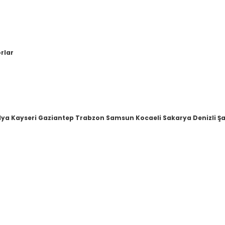
orlar
lya Kayseri Gaziantep Trabzon Samsun Kocaeli Sakarya Denizli Şa