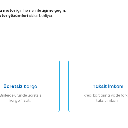
ma motor
için hemen
iletişime geçin
.
motor çözümleri
sizleri bekliyor.
er konularda yetersiz gördüğünüz noktaları öneri formunu kullanarak tar
Bu ürüne ilk yorumu siz yapın!
Yorum Yaz
Ücretsiz
Kargo
Taksit
İmkanı
Binlerce üründe ücretsiz
Kredi kartlarına vade fark
kargo fırsatı.
taksit imkanı.
Gönder