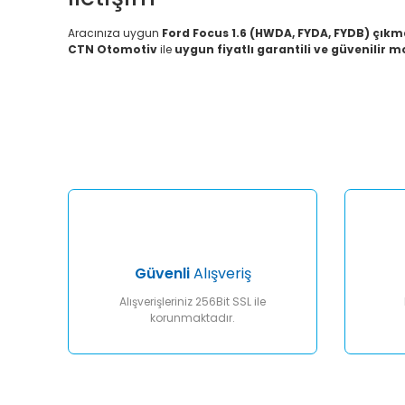
Aracınıza uygun
Ford Focus 1.6 (HWDA, FYDA, FYDB) çık
CTN Otomotiv
ile
uygun fiyatlı garantili ve güvenilir 
Bu ürünün fiyat bilgisi, resim, ürün açıklamalarında ve diğ
Görüş ve önerileriniz için teşekkür ederiz.
Ürün resmi kalitesiz, bozuk veya görüntülenemiyor.
Ürün açıklamasında eksik bilgiler bulunuyor.
Ürün bilgilerinde hatalar bulunuyor.
Ürün fiyatı diğer sitelerden daha pahalı.
Bu ürüne benzer farklı alternatifler olmalı.
Güvenli
Alışveriş
Alışverişleriniz 256Bit SSL ile
korunmaktadır.