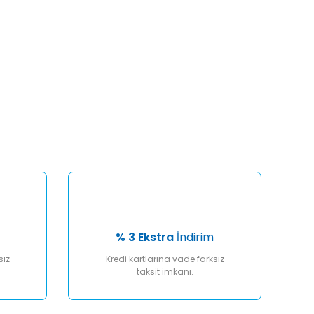
afımıza iletebilirsiniz.
% 3 Ekstra
İndirim
sız
Kredi kartlarına vade farksız
taksit imkanı.