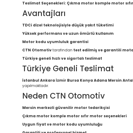
Teslimat Seçenekleri:
Çıkma motor komple motor sıfı
Avantajları
TDCi dizel teknolojisiyle düşük yakıt tüketimi
Yüksek performans ve uzun ömürlü kullanım
Motor kodu uyumluluk garantisi
CTN Otomotiv
tarafından
test edilmiş ve garantili mot
Türkiye geneli hızlı ve sigortalı teslimat
Türkiye Geneli Teslimat
İstanbul Ankara İzmir Bursa Konya Adana Mersin Anta
yapılmaktadır.
Neden CTN Otomotiv
Mersin merkezli güvenilir motor tedarikçisi
Çıkma motor komple motor sıfır motor seçenekleri
Uygun fiyat ve motor kodu uyumluluğu
Garantili ve profesyonel hizmet