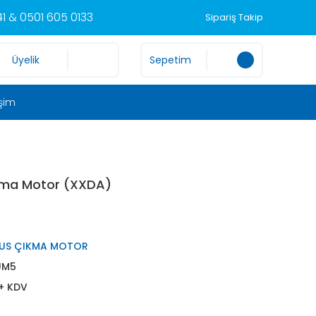
1 & 0501 605 0133
Sipariş Takip
Üyelik
Sepetim
işim
ıkma Motor (XXDA)
US ÇIKMA MOTOR
UM5
 + KDV