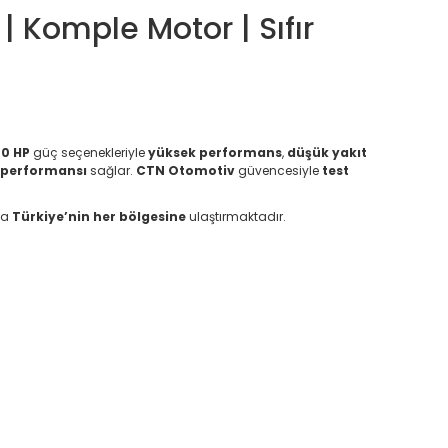
 Komple Motor | Sıfır
20 HP
güç seçenekleriyle
yüksek performans
,
düşük yakıt
l performansı
sağlar.
CTN Otomotiv
güvencesiyle
test
la
Türkiye’nin her bölgesine
ulaştırmaktadır.