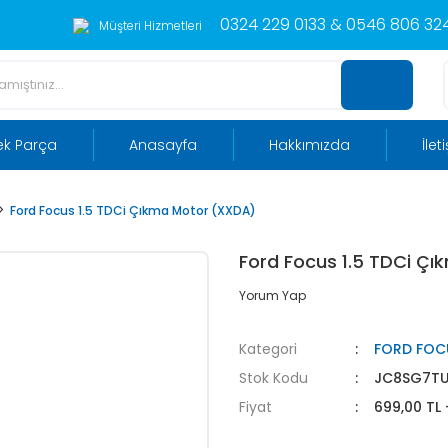
0324 229 0133 & 0546 806 324
Müşteri Hizmetleri
ek Parça
Anasayfa
Hakkımızda
İlet
Ford Focus 1.5 TDCi Çıkma Motor (XXDA)
Ford Focus 1.5 TDCi Ç
Yorum Yap
Kategori
FORD FOC
Stok Kodu
JC8SG7T
Fiyat
699,00 TL