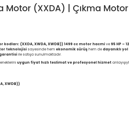
a Motor (XXDA) | Çıkma Motor |
r kodları: (XXDA, XWDA, XWDB))
1499 cc motor hacmi
ve
95 HP – 1
or teknolojisi
sayesinde hem
ekonomik sürüş
hem de
dayanıklı yo
arantisi
ile satışa sunulmaktadır.
eneklerini
uygun fiyat hızlı teslimat ve profesyonel hizmet
anlayışıy
DA, XWDB))