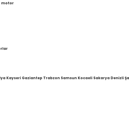
r motor
orlar
lya Kayseri Gaziantep Trabzon Samsun Kocaeli Sakarya Denizli Şa