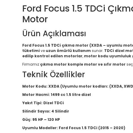
Ford Focus 1.5 TDCi Çıkm
Motor
Ürün Açıklaması
Ford Focus 1.5 TDCi çıkma motor (XXDA – uyumlu moto
tüketimi
ve
uzun ömürlü kullanım
sunar.
TDCi dizel mot
edilip kontrol edilen motorlar
,
motor kodu uyumluluk g
Firmamız
çıkma motor komple motor ve sıfır motor
seç
Teknik Özellikler
Motor Kodu:
XXDA (Uyumlu motor kodları: (XXDA, XW
Motor Hacmi:
1499 cc 1.5 litre dizel
Yakıt Tipi:
Dizel TDCi
Silindir Sayısı:
4 Silindir
Güç:
95 HP – 120 HP
Uyumlu Modeller:
Ford Focus 1.5 TDCi (2015 – 2020)