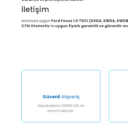
İletişim
Aracınıza uygun
Ford Focus 1.5 TDCi (XXDA, XWDA, XWD
CTN Otomotiv
ile
uygun fiyatlı garantili ve güvenilir 
Bu ürünün fiyat bilgisi, resim, ürün açıklamalarında ve diğ
Görüş ve önerileriniz için teşekkür ederiz.
Ürün resmi kalitesiz, bozuk veya görüntülenemiyor.
Ürün açıklamasında eksik bilgiler bulunuyor.
Ürün bilgilerinde hatalar bulunuyor.
Ürün fiyatı diğer sitelerden daha pahalı.
Bu ürüne benzer farklı alternatifler olmalı.
Güvenli
Alışveriş
Alışverişleriniz 256Bit SSL ile
korunmaktadır.