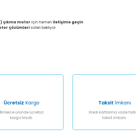
B) çıkma motor
için hemen
iletişime geçin
.
motor çözümleri
sizleri bekliyor.
er konularda yetersiz gördüğünüz noktaları öneri formunu kullanarak tar
Bu ürüne ilk yorumu siz yapın!
Yorum Yaz
Ücretsiz
Kargo
Taksit
İmkanı
Binlerce üründe ücretsiz
Kredi kartlarına vade fark
kargo fırsatı.
taksit imkanı.
Gönder