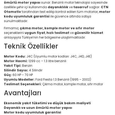
ömürlü motor yapısı
sunar. Benzinli motor teknolojisi sayesinde
özellikle şehir içi kullanımda
dayanıklılık
ve
tasarruf
sağlar.
CTN
Otomotiv
tarafından test edilip kontrol edilen tüm motorlar,
motor
kodu uyumluluk garantisi
ile güvence altında satışa
sunulmaktadır.
Firmamız,
çıkma motor, komple motor ve sıfır motor
seçeneklerini
uygun fiyat
,
hızlı teslimat
ve
güvenilir hizmet
anlayışıyla Türkiye’nin her bölgesine ulaştırmaktadır.
Teknik Özellikler
Motor Kodu:
J4C (Uyumlu motor kodları: J4C, J4D, J4E)
Motor Hacmi:
1299 cc – 1.3 litre benzinli
Yakıt Tipi:
Benzin
Silindir Sayısı:
4 Silindir
Güç:
60 HP – 70 HP
Uyumlu Modeller:
Ford Fiesta 1.3 Benzinli (1995 – 2002)
Teslimat Seçenekleri:
Çıkma motor, komple motor, sıfır motor
Avantajları
Ekonomik yakıt tüketimi ve düşük bakım maliyeti
Dayanıklı ve uzun ömürlü motor yapısı
Motor kodu uyumluluk garantisi