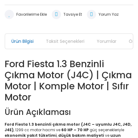
Tavsiye Et
Yorum Yaz
Ürün Bilgisi
Taksit Seçenekleri
Yorumlar
Öner
Ford Fiesta 1.3 Benzinli
Çıkma Motor (J4C) | Çıkma
Motor | Komple Motor | Sıfır
Motor
Ürün Açıklaması
Ford Fiesta 1.3 benzinli çıkma motor (J4C – uyumlu J4C, J4D,
J4E)
, 1299 cc motor hacmi ve
60 HP – 70 HP
güç seçenekleriyle
ekonomik yakıt tüketimi
,
düşük bakım maliyeti
ve
uzun