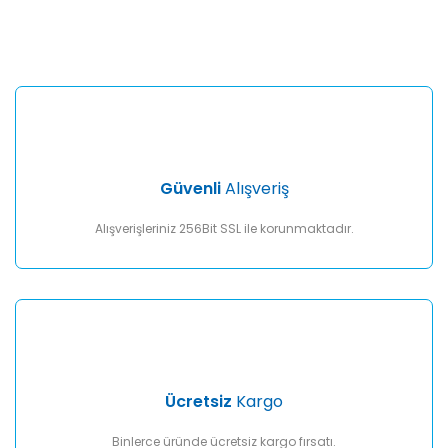
konularda yetersiz gördüğünüz noktaları öneri formunu
Bu ürüne ilk yorumu siz yapın!
kullanarak tarafımıza iletebilirsiniz.
Görüş ve önerileriniz için teşekkür ederiz.
Yorum Yaz
Ürün resmi kalitesiz, bozuk veya görüntülenemiyor.
Ürün açıklamasında eksik bilgiler bulunuyor.
Ürün bilgilerinde hatalar bulunuyor.
Ürün fiyatı diğer sitelerden daha pahalı.
Güvenli
Alışveriş
Bu ürüne benzer farklı alternatifler olmalı.
Alışverişleriniz 256Bit SSL ile korunmaktadır.
Gönder
Ücretsiz
Kargo
Binlerce üründe ücretsiz kargo fırsatı.