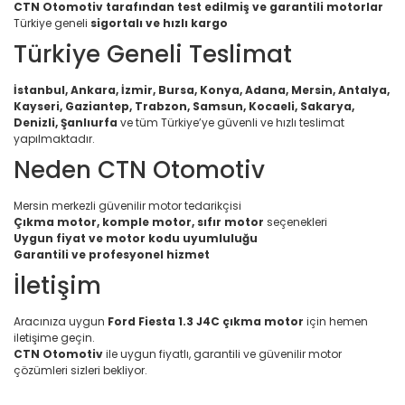
CTN Otomotiv tarafından test edilmiş ve garantili motorlar
Türkiye geneli
sigortalı ve hızlı kargo
Türkiye Geneli Teslimat
İstanbul, Ankara, İzmir, Bursa, Konya, Adana, Mersin, Antalya,
Kayseri, Gaziantep, Trabzon, Samsun, Kocaeli, Sakarya,
Denizli, Şanlıurfa
ve tüm Türkiye’ye güvenli ve hızlı teslimat
yapılmaktadır.
Neden CTN Otomotiv
Mersin merkezli güvenilir motor tedarikçisi
Çıkma motor, komple motor, sıfır motor
seçenekleri
Uygun fiyat ve motor kodu uyumluluğu
Garantili ve profesyonel hizmet
İletişim
Aracınıza uygun
Ford Fiesta 1.3 J4C çıkma motor
için hemen
iletişime geçin.
CTN Otomotiv
ile uygun fiyatlı, garantili ve güvenilir motor
çözümleri sizleri bekliyor.
Bu ürünün fiyat bilgisi, resim, ürün açıklamalarında ve diğer