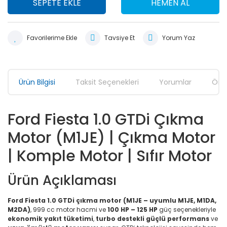
SEPETE EKLE
HEMEN AL
Tavsiye Et
Yorum Yaz
Ürün Bilgisi
Taksit Seçenekleri
Yorumlar
Öner
Ford Fiesta 1.0 GTDi Çıkma
Motor (M1JE) | Çıkma Motor
| Komple Motor | Sıfır Motor
Ürün Açıklaması
Ford Fiesta 1.0 GTDi çıkma motor (M1JE – uyumlu M1JE, M1DA,
M2DA)
, 999 cc motor hacmi ve
100 HP – 125 HP
güç seçenekleriyle
ekonomik yakıt tüketimi
,
turbo destekli güçlü performans
ve