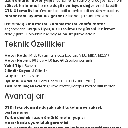
uzun ömürlü motor yapısı
sunar. GTDi teknolojisi sayesinde hem
yüksek hızlanma
hem de
düşük emisyon değerleri
elde edilir.
CTN Otomotiv
tarafından test edilip kontrol edilen tüm motorlar,
motor kodu uyumluluk garantisi
ile satışa sunulmaktadır.
Firmamız,
çıkma motor, komple motor ve sıfır motor
seçeneklerini
uygun fiyat
,
hızlı teslimat
ve
güvenilir hizmet
anlayışıyla Türkiye’nin her bölgesine ulaştırmaktadır.
Teknik Özellikler
Motor Kodu:
M1JE (Uyumlu motor kodları: M1JE, M1DA, M2DA)
Motor Hacmi:
999 cc – 1.0 litre GTDi turbo benzinli
Yakıt Tipi:
Benzin
Silindir Sayısı:
3 Silindir
Güç:
100 HP – 125 HP
Uyumlu Modeller:
Ford Fiesta 1.0 GTDi (2013 – 2019)
Teslimat Seçenekleri:
Çıkma motor, komple motor, sıfır motor
Avantajları
GTDi teknolojisi ile düşük yakıt tüketimi ve yüksek
performans
Turbo destekli uzun ömürlü motor yapısı
Motor kodu uyumluluk garantisi
CTN Otomotiv tarafından test edilmiş ve garantili motorlar