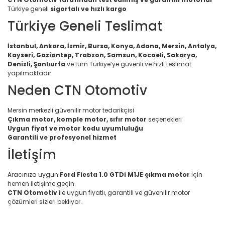
Türkiye geneli
sigortalı ve hızlı kargo
Türkiye Geneli Teslimat
İstanbul, Ankara, İzmir, Bursa, Konya, Adana, Mersin, Antalya,
Kayseri, Gaziantep, Trabzon, Samsun, Kocaeli, Sakarya,
Denizli, Şanlıurfa
ve tüm Türkiye’ye güvenli ve hızlı teslimat
yapılmaktadır.
Neden CTN Otomotiv
Mersin merkezli güvenilir motor tedarikçisi
Çıkma motor, komple motor, sıfır motor
seçenekleri
Uygun fiyat ve motor kodu uyumluluğu
Garantili ve profesyonel hizmet
İletişim
Aracınıza uygun
Ford Fiesta 1.0 GTDi M1JE çıkma motor
için
hemen iletişime geçin.
CTN Otomotiv
ile uygun fiyatlı, garantili ve güvenilir motor
çözümleri sizleri bekliyor.
Bu ürünün fiyat bilgisi, resim, ürün açıklamalarında ve diğer