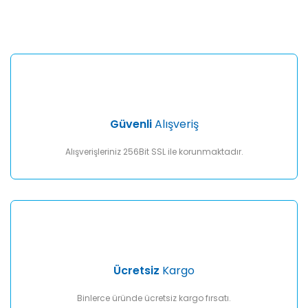
konularda yetersiz gördüğünüz noktaları öneri formunu
Bu ürüne ilk yorumu siz yapın!
kullanarak tarafımıza iletebilirsiniz.
Görüş ve önerileriniz için teşekkür ederiz.
Yorum Yaz
Ürün resmi kalitesiz, bozuk veya görüntülenemiyor.
Ürün açıklamasında eksik bilgiler bulunuyor.
Ürün bilgilerinde hatalar bulunuyor.
Ürün fiyatı diğer sitelerden daha pahalı.
Güvenli
Alışveriş
Bu ürüne benzer farklı alternatifler olmalı.
Alışverişleriniz 256Bit SSL ile korunmaktadır.
Gönder
Ücretsiz
Kargo
Binlerce üründe ücretsiz kargo fırsatı.