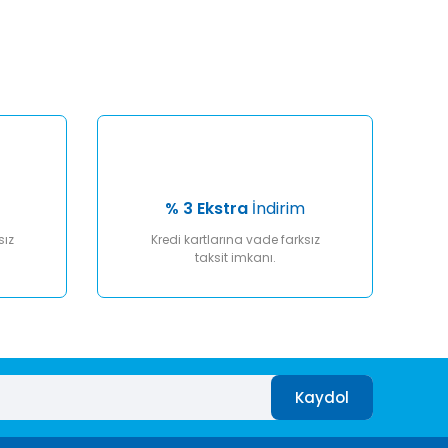
% 3 Ekstra
İndirim
sız
Kredi kartlarına vade farksız
taksit imkanı.
Kaydol