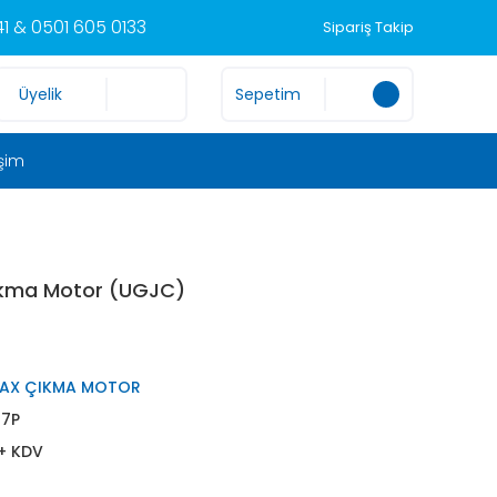
1 & 0501 605 0133
Sipariş Takip
Üyelik
Sepetim
işim
ıkma Motor (UGJC)
AX ÇIKMA MOTOR
7P
 + KDV