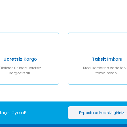
Bu ürüne ilk yorumu siz yapın!
Yorum Yaz
Ücretsiz
Kargo
Taksit
İmkanı
Binlerce üründe ücretsiz
Kredi kartlarına vade fark
kargo fırsatı.
taksit imkanı.
Gönder
için üye ol!