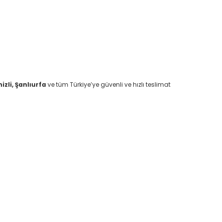
zli, Şanlıurfa
ve tüm Türkiye’ye güvenli ve hızlı teslimat
afımıza iletebilirsiniz.