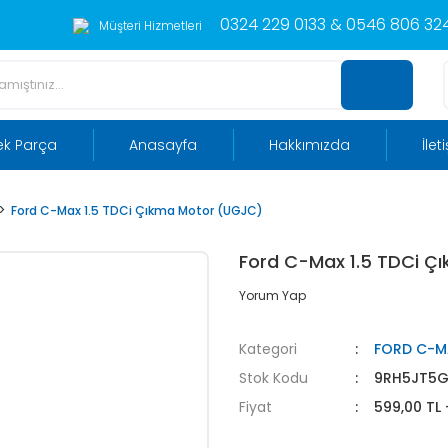
0324 229 0133 & 0546 806 324
Müşteri Hizmetleri
ek Parça
Anasayfa
Hakkımızda
İlet
Ford C-Max 1.5 TDCi Çıkma Motor (UGJC)
Ford C-Max 1.5 TDCi Ç
Yorum Yap
Kategori
FORD C-M
Stok Kodu
9RH5JT5G
Fiyat
599,00 TL