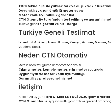
TDCi teknolojisi ile yüksek tork ve düşük yakıt tüketim
Dayanıklı ve uzun ömürlü motor yapısı
Motor kodu uyumluluk garantisi
CTN Otomotiv tarafından test edilmiş ve garantili mo
Türkiye geneli
sigortalı ve hızlı kargo
Türkiye Geneli Teslimat
İstanbul, Ankara, İzmir, Bursa, Konya, Adana, Mersin, A
yapılmaktadır.
Neden CTN Otomotiv
Mersin merkezli güvenilir motor tedarikçisi
Çıkma motor, komple motor, sıfır motor
seçenekleri
Uygun fiyat ve motor kodu uyumluluğu
Garantili ve profesyonel hizmet
İletişim
Aracınıza uygun
Ford C-Max 1.5 TDCi UGJC çıkma motor
CTN Otomotiv
ile uygun fiyatlı, garantili ve güvenilir motor ç
Bu ürünün fiyat bilgisi, resim, ürün açıklamalarında ve diğ