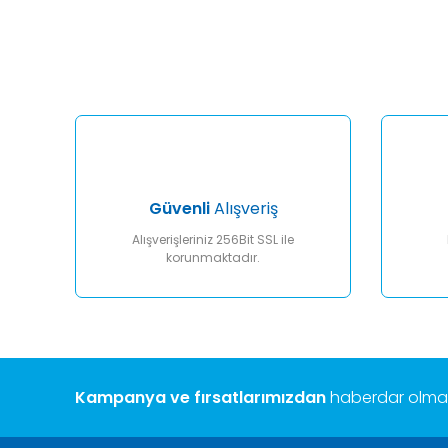
Görüş ve önerileriniz için teşekkür ederiz.
Ürün resmi kalitesiz, bozuk veya görüntülenemiyor.
Ürün açıklamasında eksik bilgiler bulunuyor.
Ürün bilgilerinde hatalar bulunuyor.
Ürün fiyatı diğer sitelerden daha pahalı.
Bu ürüne benzer farklı alternatifler olmalı.
Güvenli
Alışveriş
Alışverişleriniz 256Bit SSL ile
korunmaktadır.
Kampanya ve fırsatlarımızdan
haberdar olmak 