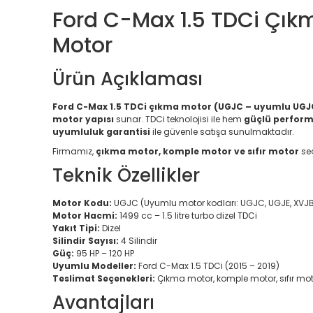
Ford C-Max 1.5 TDCi Çıkm
Motor
Ürün Açıklaması
Ford C-Max 1.5 TDCi çıkma motor (UGJC – uyumlu UGJC
motor yapısı
sunar. TDCi teknolojisi ile hem
güçlü perfor
uyumluluk garantisi
ile güvenle satışa sunulmaktadır.
Firmamız,
çıkma motor, komple motor ve sıfır motor
seç
Teknik Özellikler
Motor Kodu:
UGJC (Uyumlu motor kodları: UGJC, UGJE, XVJ
Motor Hacmi:
1499 cc – 1.5 litre turbo dizel TDCi
Yakıt Tipi:
Dizel
Silindir Sayısı:
4 Silindir
Güç:
95 HP – 120 HP
Uyumlu Modeller:
Ford C-Max 1.5 TDCi (2015 – 2019)
Teslimat Seçenekleri:
Çıkma motor, komple motor, sıfır mo
Avantajları