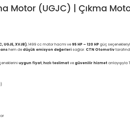
a Motor (UGJC) | Çıkma Motor 
, UGJE, XVJB)
, 1499 cc motor hacmi ve
95 HP – 120 HP
güç seçenekleriy
mans
hem de
düşük emisyon değerleri
sağlar.
CTN Otomotiv
tarafınd
eneklerini
uygun fiyat
,
hızlı teslimat
ve
güvenilir hizmet
anlayışıyla T
B)
tor