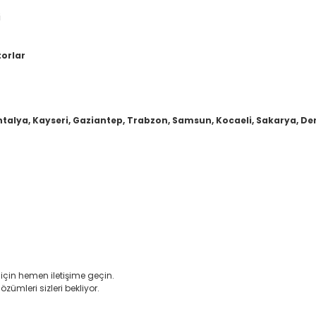
i
torlar
ntalya, Kayseri, Gaziantep, Trabzon, Samsun, Kocaeli, Sakarya, Deni
için hemen iletişime geçin.
özümleri sizleri bekliyor.
er konularda yetersiz gördüğünüz noktaları öneri formunu kullanarak tar