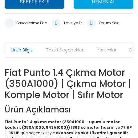
SEPETE EKLE
HEMEN AL
Tavsiye Et
Yorum Yaz
Ürün Bilgisi
Taksit Seçenekleri
Yorumlar
Öner
Fiat Punto 1.4 Çıkma Motor
(350A1000) | Çıkma Motor |
Komple Motor | Sıfır Motor
Ürün Açıklaması
Fiat Punto 1.4 çıkma motor (350A1000 – uyumlu motor
kodları: (350A1000, 843A1000))
1368 cc motor hacmi
ve
77 HP
– 95 HP
güç seçenekleriyle
ekonomik yakıt tüketimi
,
güvenilir