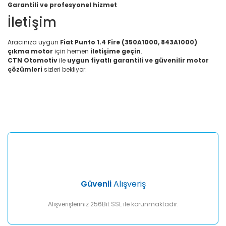
Garantili ve profesyonel hizmet
İletişim
Aracınıza uygun
Fiat Punto 1.4 Fire (350A1000, 843A1000)
çıkma motor
için hemen
iletişime geçin
.
CTN Otomotiv
ile
uygun fiyatlı garantili ve güvenilir motor
çözümleri
sizleri bekliyor.
Bu ürünün fiyat bilgisi, resim, ürün açıklamalarında ve diğer
konularda yetersiz gördüğünüz noktaları öneri formunu
Bu ürüne ilk yorumu siz yapın!
kullanarak tarafımıza iletebilirsiniz.
Görüş ve önerileriniz için teşekkür ederiz.
Yorum Yaz
Ürün resmi kalitesiz, bozuk veya görüntülenemiyor.
Ürün açıklamasında eksik bilgiler bulunuyor.
Ürün bilgilerinde hatalar bulunuyor.
Ürün fiyatı diğer sitelerden daha pahalı.
Güvenli
Alışveriş
Bu ürüne benzer farklı alternatifler olmalı.
Alışverişleriniz 256Bit SSL ile korunmaktadır.