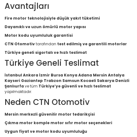
Avantajları
Fire motor teknolojisiyle düşük yakıt tüketimi
Dayanıklı ve uzun ömürlü motor yapısı
Motor kodu uyumluluk garantisi
CTN Otomotiv
tarafından
test edilmiş ve garantili motorlar
Türkiye geneli sigortalı ve hızlı teslimat
Türkiye Geneli Teslimat
İstanbul Ankara İzmir Bursa Konya Adana Mersin Antalya
Kayseri Gaziantep Trabzon Samsun Kocaeli Sakarya Denizli
Şanlıurfa
ve tüm
Türkiye’ye güvenli ve hızlı teslimat
yapılmaktadır.
Neden CTN Otomotiv
Mersin merkezli güvenilir motor tedarikçisi
Çıkma motor komple motor sıfır motor seçenekleri
Uygun fiyat ve motor kodu uyumluluğu