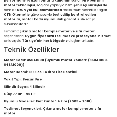
performans
ve
uzun ömürlü kullanım
sunar.
Fire benzinli
motor teknolojisi
, sağlam yapısıyla hem
şehir içi sürüşlerde
hem de
uzun yol kullanımlarında
maksimum verimlilik sağlar.
CTN Otomotiv
güvencesiyle
test edilip kontrol edilen
motorlar
,
motor kodu uyumluluk garantisi
ile satışa
sunulmaktadır.
Firmamız
çıkma motor komple motor ve sıfır motor
seçeneklerini
uygun fiyat hızlı teslimat ve profesyonel hizmet
anlayışıyla
Türkiye’nin her bölgesine
ulaştırmaktadır.
Teknik Özellikler
Motor Kodu:
350A1000 (Uyumlu motor kodları: (350A1000,
843A1000))
Motor Hacmi:
1368 cc 1.4 litre Fire Benzinli
Yakıt Tipi:
Benzin Fire
Silindir Sayısı:
4 Silindir
Güç:
77 HP – 95 HP
Uyumlu Modeller:
Fiat Punto 1.4 Fire (2005 – 2018)
Teslimat Seçenekleri:
Çıkma motor komple motor sıfır
motor