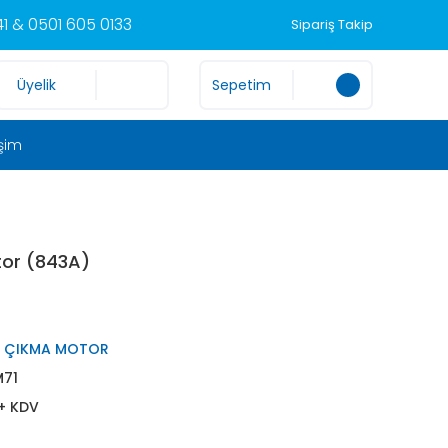
1 & 0501 605 0133
Sipariş Takip
Üyelik
Sepetim
işim
tor (843A)
IO ÇIKMA MOTOR
71
 + KDV