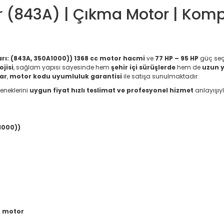
r (843A) | Çıkma Motor | Kompl
rı: (843A, 350A1000))
1368 cc motor hacmi
ve
77 HP – 95 HP
güç seç
ojisi
, sağlam yapısı sayesinde hem
şehir içi sürüşlerde
hem de
uzun 
lar
,
motor kodu uyumluluk garantisi
ile satışa sunulmaktadır.
eneklerini
uygun fiyat hızlı teslimat ve profesyonel hizmet
anlayışıy
1000))
r motor