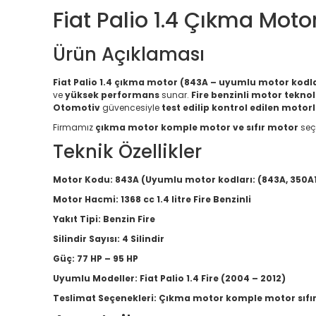
Fiat Palio 1.4 Çıkma Moto
Ürün Açıklaması
Fiat Palio 1.4 çıkma motor (843A – uyumlu motor kodla
ve
yüksek performans
sunar.
Fire benzinli motor teknol
Otomotiv
güvencesiyle
test edilip kontrol edilen motor
Firmamız
çıkma motor komple motor ve sıfır motor
seç
Teknik Özellikler
Motor Kodu:
843A (Uyumlu motor kodları: (843A, 350A
Motor Hacmi:
1368 cc 1.4 litre Fire Benzinli
Yakıt Tipi:
Benzin Fire
Silindir Sayısı:
4 Silindir
Güç:
77 HP – 95 HP
Uyumlu Modeller:
Fiat Palio 1.4 Fire (2004 – 2012)
Teslimat Seçenekleri:
Çıkma motor komple motor sıfı