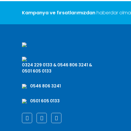
Kampanya ve fırsatlarımızdan
haberdar olmak 
0324 229 0133 & 0546 806 3241 &
0501 605 0133
0546 806 3241
0501 605 0133