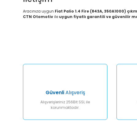
Aracınıza uygun
Fiat Palio 1.4 Fire (843A, 350A1000) çı
CTN Otomotiv
ile
uygun fiyatlı garantili ve güvenilir 
Bu ürünün fiyat bilgisi, resim, ürün açıklamalarında ve diğ
Görüş ve önerileriniz için teşekkür ederiz.
Ürün resmi kalitesiz, bozuk veya görüntülenemiyor.
Ürün açıklamasında eksik bilgiler bulunuyor.
Ürün bilgilerinde hatalar bulunuyor.
Ürün fiyatı diğer sitelerden daha pahalı.
Bu ürüne benzer farklı alternatifler olmalı.
Güvenli
Alışveriş
Alışverişleriniz 256Bit SSL ile
korunmaktadır.