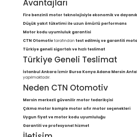
Avantajları
Fire benzinli motor teknolojisiyle ekonomik ve dayanık
Düşük yakıt tüketimi ile uzun ömürlü performans
Motor kodu uyumluluk garantisi
CTN Otomotiv
tarafından
test edilmiş ve garantili mot
Türkiye geneli sigortalı ve hızlı teslimat
Türkiye Geneli Teslimat
İstanbul Ankara İzmir Bursa Konya Adana Mersin Anta
yapılmaktadır.
Neden CTN Otomotiv
Mersin merkezli güvenilir motor tedarikçisi
Çıkma motor komple motor sıfır motor seçenekleri
Uygun fiyat ve motor kodu uyumluluğu
Garantili ve profesyonel hizmet
İletişim