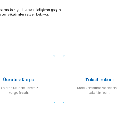
kma motor
için hemen
iletişime geçin
.
motor çözümleri
sizleri bekliyor.
er konularda yetersiz gördüğünüz noktaları öneri formunu kullanarak tar
Bu ürüne ilk yorumu siz yapın!
Yorum Yaz
Ücretsiz
Kargo
Taksit
İmkanı
Binlerce üründe ücretsiz
Kredi kartlarına vade fark
kargo fırsatı.
taksit imkanı.
Gönder