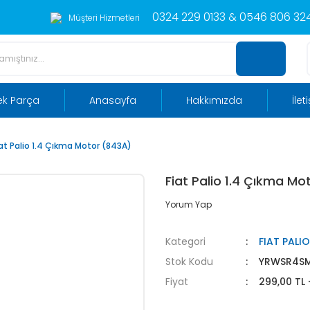
0324 229 0133 & 0546 806 324
Müşteri Hizmetleri
ek Parça
Anasayfa
Hakkımızda
İlet
iat Palio 1.4 Çıkma Motor (843A)
Fiat Palio 1.4 Çıkma Mo
Yorum Yap
Kategori
FIAT PAL
Stok Kodu
YRWSR4SM
Fiyat
299,00 TL