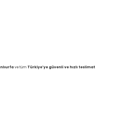
nlıurfa
ve tüm
Türkiye’ye güvenli ve hızlı teslimat