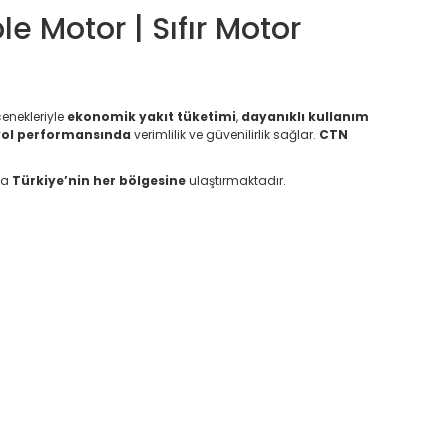
e Motor | Sıfır Motor
enekleriyle
ekonomik yakıt tüketimi
,
dayanıklı kullanım
yol performansında
verimlilik ve güvenilirlik sağlar.
CTN
la
Türkiye’nin her bölgesine
ulaştırmaktadır.