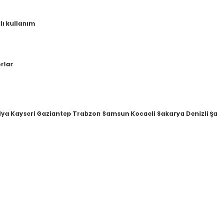
lı kullanım
orlar
lya Kayseri Gaziantep Trabzon Samsun Kocaeli Sakarya Denizli Şa