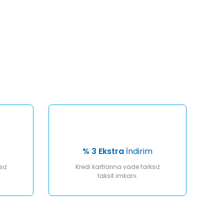
afımıza iletebilirsiniz.
% 3 Ekstra
İndirim
sız
Kredi kartlarına vade farksız
taksit imkanı.