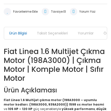
Tavsiye Et
Yorum Yaz
Ürün Bilgisi
Taksit Seçenekleri
Yorumlar
Öner
Fiat Linea 1.6 Multijet Çıkma
Motor (198A3000) | Çıkma
Motor | Komple Motor | Sıfır
Motor
Ürün Açıklaması
Fiat Linea 1.6 Multijet çıkma motor (198A3000 – uyumlu
motor kodları: (198A3000, 939A2000))
1598 cc motor hacmi
ve
105 HP – 120 HP
güç seçenekleriyle
yüksek performans
,
düşük