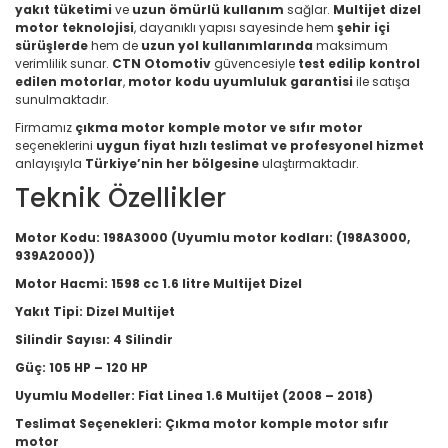
yakıt tüketimi
ve
uzun ömürlü kullanım
sağlar.
Multijet dizel
motor teknolojisi
, dayanıklı yapısı sayesinde hem
şehir içi
sürüşlerde
hem de
uzun yol kullanımlarında
maksimum
verimlilik sunar.
CTN Otomotiv
güvencesiyle
test edilip kontrol
edilen motorlar
,
motor kodu uyumluluk garantisi
ile satışa
sunulmaktadır.
Firmamız
çıkma motor komple motor ve sıfır motor
seçeneklerini
uygun fiyat hızlı teslimat ve profesyonel hizmet
anlayışıyla
Türkiye’nin her bölgesine
ulaştırmaktadır.
Teknik Özellikler
Motor Kodu:
198A3000 (Uyumlu motor kodları: (198A3000,
939A2000))
Motor Hacmi:
1598 cc 1.6 litre Multijet Dizel
Yakıt Tipi:
Dizel Multijet
Silindir Sayısı:
4 Silindir
Güç:
105 HP – 120 HP
Uyumlu Modeller:
Fiat Linea 1.6 Multijet (2008 – 2018)
Teslimat Seçenekleri:
Çıkma motor komple motor sıfır
motor