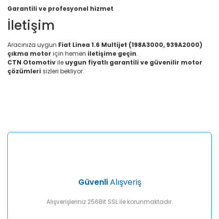
Garantili ve profesyonel hizmet
İletişim
Aracınıza uygun
Fiat Linea 1.6 Multijet (198A3000, 939A2000)
çıkma motor
için hemen
iletişime geçin
.
CTN Otomotiv
ile
uygun fiyatlı garantili ve güvenilir motor
çözümleri
sizleri bekliyor.
Bu ürünün fiyat bilgisi, resim, ürün açıklamalarında ve diğer
konularda yetersiz gördüğünüz noktaları öneri formunu
Bu ürüne ilk yorumu siz yapın!
kullanarak tarafımıza iletebilirsiniz.
Görüş ve önerileriniz için teşekkür ederiz.
Yorum Yaz
Ürün resmi kalitesiz, bozuk veya görüntülenemiyor.
Ürün açıklamasında eksik bilgiler bulunuyor.
Ürün bilgilerinde hatalar bulunuyor.
Ürün fiyatı diğer sitelerden daha pahalı.
Güvenli
Alışveriş
Bu ürüne benzer farklı alternatifler olmalı.
Alışverişleriniz 256Bit SSL ile korunmaktadır.