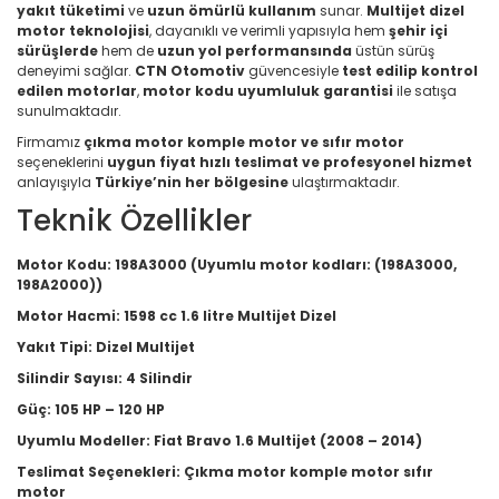
yakıt tüketimi
ve
uzun ömürlü kullanım
sunar.
Multijet dizel
motor teknolojisi
, dayanıklı ve verimli yapısıyla hem
şehir içi
sürüşlerde
hem de
uzun yol performansında
üstün sürüş
deneyimi sağlar.
CTN Otomotiv
güvencesiyle
test edilip kontrol
edilen motorlar
,
motor kodu uyumluluk garantisi
ile satışa
sunulmaktadır.
Firmamız
çıkma motor komple motor ve sıfır motor
seçeneklerini
uygun fiyat hızlı teslimat ve profesyonel hizmet
anlayışıyla
Türkiye’nin her bölgesine
ulaştırmaktadır.
Teknik Özellikler
Motor Kodu:
198A3000 (Uyumlu motor kodları: (198A3000,
198A2000))
Motor Hacmi:
1598 cc 1.6 litre Multijet Dizel
Yakıt Tipi:
Dizel Multijet
Silindir Sayısı:
4 Silindir
Güç:
105 HP – 120 HP
Uyumlu Modeller:
Fiat Bravo 1.6 Multijet (2008 – 2014)
Teslimat Seçenekleri:
Çıkma motor komple motor sıfır
motor