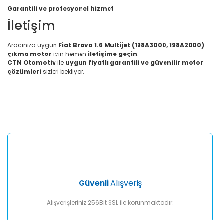
Garantili ve profesyonel hizmet
İletişim
Aracınıza uygun
Fiat Bravo 1.6 Multijet (198A3000, 198A2000)
çıkma motor
için hemen
iletişime geçin
.
CTN Otomotiv
ile
uygun fiyatlı garantili ve güvenilir motor
çözümleri
sizleri bekliyor.
Bu ürünün fiyat bilgisi, resim, ürün açıklamalarında ve diğer
konularda yetersiz gördüğünüz noktaları öneri formunu
Bu ürüne ilk yorumu siz yapın!
kullanarak tarafımıza iletebilirsiniz.
Görüş ve önerileriniz için teşekkür ederiz.
Yorum Yaz
Ürün resmi kalitesiz, bozuk veya görüntülenemiyor.
Ürün açıklamasında eksik bilgiler bulunuyor.
Ürün bilgilerinde hatalar bulunuyor.
Ürün fiyatı diğer sitelerden daha pahalı.
Güvenli
Alışveriş
Bu ürüne benzer farklı alternatifler olmalı.
Alışverişleriniz 256Bit SSL ile korunmaktadır.