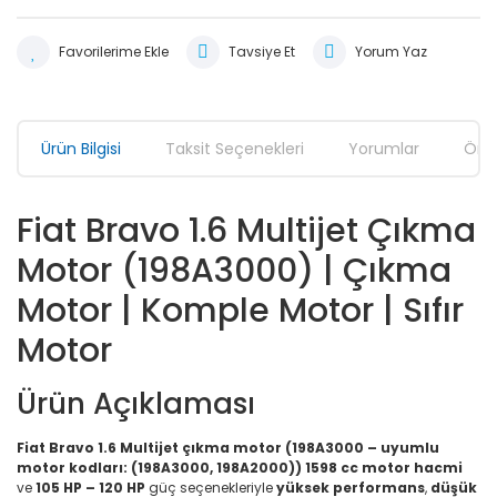
Tavsiye Et
Yorum Yaz
Ürün Bilgisi
Taksit Seçenekleri
Yorumlar
Öner
Fiat Bravo 1.6 Multijet Çıkma
Motor (198A3000) | Çıkma
Motor | Komple Motor | Sıfır
Motor
Ürün Açıklaması
Fiat Bravo 1.6 Multijet çıkma motor (198A3000 – uyumlu
motor kodları: (198A3000, 198A2000))
1598 cc motor hacmi
ve
105 HP – 120 HP
güç seçenekleriyle
yüksek performans
,
düşük