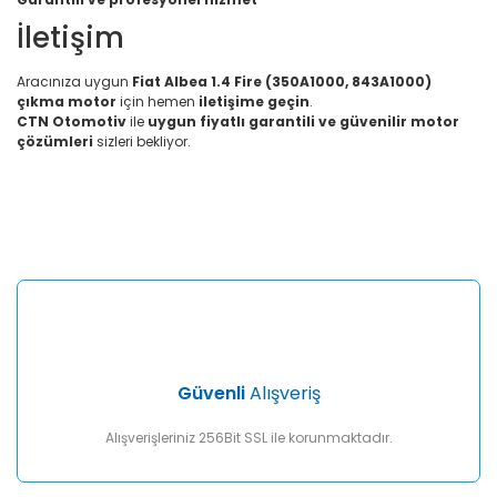
İletişim
Aracınıza uygun
Fiat Albea 1.4 Fire (350A1000, 843A1000)
çıkma motor
için hemen
iletişime geçin
.
CTN Otomotiv
ile
uygun fiyatlı garantili ve güvenilir motor
çözümleri
sizleri bekliyor.
Bu ürünün fiyat bilgisi, resim, ürün açıklamalarında ve diğer
konularda yetersiz gördüğünüz noktaları öneri formunu
Bu ürüne ilk yorumu siz yapın!
kullanarak tarafımıza iletebilirsiniz.
Görüş ve önerileriniz için teşekkür ederiz.
Yorum Yaz
Ürün resmi kalitesiz, bozuk veya görüntülenemiyor.
Ürün açıklamasında eksik bilgiler bulunuyor.
Ürün bilgilerinde hatalar bulunuyor.
Ürün fiyatı diğer sitelerden daha pahalı.
Güvenli
Alışveriş
Bu ürüne benzer farklı alternatifler olmalı.
Alışverişleriniz 256Bit SSL ile korunmaktadır.