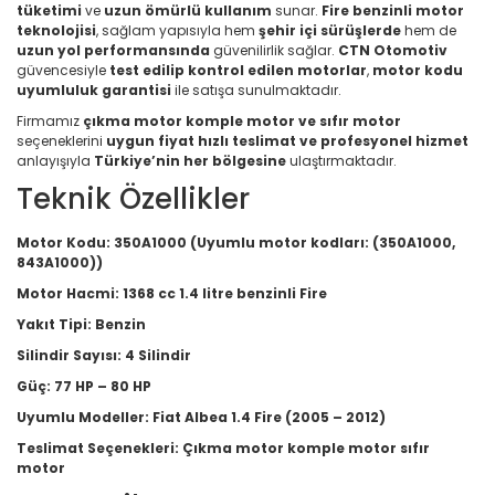
tüketimi
ve
uzun ömürlü kullanım
sunar.
Fire benzinli motor
teknolojisi
, sağlam yapısıyla hem
şehir içi sürüşlerde
hem de
uzun yol performansında
güvenilirlik sağlar.
CTN Otomotiv
güvencesiyle
test edilip kontrol edilen motorlar
,
motor kodu
uyumluluk garantisi
ile satışa sunulmaktadır.
Firmamız
çıkma motor komple motor ve sıfır motor
seçeneklerini
uygun fiyat hızlı teslimat ve profesyonel hizmet
anlayışıyla
Türkiye’nin her bölgesine
ulaştırmaktadır.
Teknik Özellikler
Motor Kodu:
350A1000 (Uyumlu motor kodları: (350A1000,
843A1000))
Motor Hacmi:
1368 cc 1.4 litre benzinli Fire
Yakıt Tipi:
Benzin
Silindir Sayısı:
4 Silindir
Güç:
77 HP – 80 HP
Uyumlu Modeller:
Fiat Albea 1.4 Fire (2005 – 2012)
Teslimat Seçenekleri:
Çıkma motor komple motor sıfır
motor