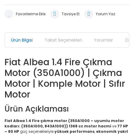
Tavsiye Et
Yorum Yaz
Ürün Bilgisi
Taksit Seçenekleri
Yorumlar
Öner
Fiat Albea 1.4 Fire Çıkma
Motor (350A1000) | Çıkma
Motor | Komple Motor | Sıfır
Motor
Ürün Açıklaması
Fiat Albea 1.4 Fire çıkma motor (350A1000 – uyumlu motor
kodları: (350A1000, 843A1000))
1368 cc motor hacmi
ve
77 HP
– 80 HP
güç seçenekleriyle
yüksek performans
,
ekonomik yakıt