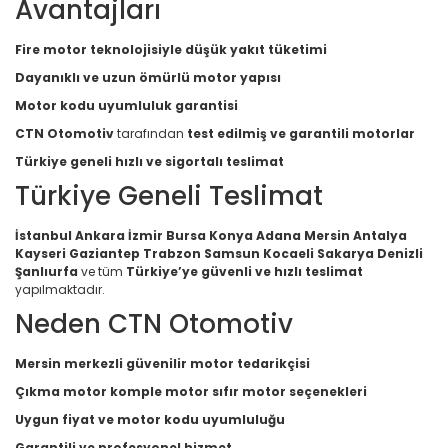
Avantajları
Fire motor teknolojisiyle düşük yakıt tüketimi
Dayanıklı ve uzun ömürlü motor yapısı
Motor kodu uyumluluk garantisi
CTN Otomotiv
tarafından
test edilmiş ve garantili motorlar
Türkiye geneli hızlı ve sigortalı teslimat
Türkiye Geneli Teslimat
İstanbul Ankara İzmir Bursa Konya Adana Mersin Antalya
Kayseri Gaziantep Trabzon Samsun Kocaeli Sakarya Denizli
Şanlıurfa
ve tüm
Türkiye’ye güvenli ve hızlı teslimat
yapılmaktadır.
Neden CTN Otomotiv
Mersin merkezli güvenilir motor tedarikçisi
Çıkma motor komple motor sıfır motor seçenekleri
Uygun fiyat ve motor kodu uyumluluğu
Garantili ve profesyonel hizmet