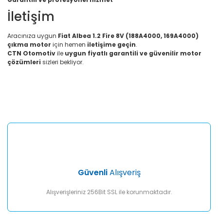
İletişim
Aracınıza uygun
Fiat Albea 1.2 Fire 8V (188A4000, 169A4000)
çıkma motor
için hemen
iletişime geçin
.
CTN Otomotiv
ile
uygun fiyatlı garantili ve güvenilir motor
çözümleri
sizleri bekliyor.
Bu ürünün fiyat bilgisi, resim, ürün açıklamalarında ve diğer
konularda yetersiz gördüğünüz noktaları öneri formunu
Bu ürüne ilk yorumu siz yapın!
kullanarak tarafımıza iletebilirsiniz.
Görüş ve önerileriniz için teşekkür ederiz.
Yorum Yaz
Ürün resmi kalitesiz, bozuk veya görüntülenemiyor.
Ürün açıklamasında eksik bilgiler bulunuyor.
Ürün bilgilerinde hatalar bulunuyor.
Ürün fiyatı diğer sitelerden daha pahalı.
Güvenli
Alışveriş
Bu ürüne benzer farklı alternatifler olmalı.
Alışverişleriniz 256Bit SSL ile korunmaktadır.