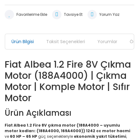
Tavsiye Et
Yorum Yaz
Ürün Bilgisi
Taksit Seçenekleri
Yorumlar
Öner
Fiat Albea 1.2 Fire 8V Çıkma
Motor (188A4000) | Çıkma
Motor | Komple Motor | Sıfır
Motor
Ürün Açıklaması
Fiat Albea 1.2 Fire 8V çıkma motor (188A4000 – uyumlu
motor kodları: (188A4000, 169A4000))
1242 cc motor hacmi
ve
60 HP – 65 HP
güç seçenekleriyle
ekonomik yakıt tüketimi
,