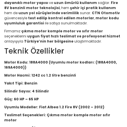
dayanıklı motor yapısı
ve
uzun ömürlü kullanım
sağlar.
Fire
8V benzinli motor teknolojisi
, hem
şehir içi pratik kullanım
hem de
uzun yol sürüşlerinde verimlilik
sunar.
CTN Otomotiv
güvencesiyle
test edilip kontrol edilen motorlar
,
motor kodu
uyumluluk garantisi
ile satışa sunulmaktadır.
Firmamız
çıkma motor komple motor ve sıfır motor
seçeneklerini
uygun fiyat hızlı teslimat ve profesyonel hizmet
anlayışıyla
Türkiye’nin her bölgesine
ulaştırmaktadır.
Teknik Özellikler
Motor Kodu:
188A4000 (Uyumlu motor kodları: (188A4000,
169A4000))
Motor Hacmi:
1242 cc 1.2 litre benzinli
Yakıt Tipi:
Benzin
Silindir Sayısı:
4 Silindir
Güç:
60 HP – 65 HP
Uyumlu Modeller:
Fiat Albea 1.2 Fire 8V (2002 – 2012)
Teslimat Seçenekleri:
Çıkma motor komple motor sıfır
motor