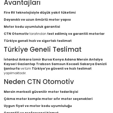
Avantajları
Fire 8V teknolojisiyle düşük yakıt tüketimi
Dayanıklı ve uzun ömürlü motor yapısı
Motor kodu uyumluluk garantisi
CTN Otomotiv
tarafından
test edilmiş ve garantili motorlar
Türkiye geneli hızlı ve sigortalı teslimat
Türkiye Geneli Teslimat
İstanbul Ankara İzmir Bursa Konya Adana Mersin Antalya
Kayseri Gaziantep Trabzon Samsun Kocaeli Sakarya Denizli
Şanlıurfa
ve tüm
Türkiye’ye güvenli ve hızlı teslimat
yapılmaktadır.
Neden CTN Otomotiv
Mersin merkezli güvenilir motor tedarikçisi
Çıkma motor komple motor sıfır motor seçenekleri
Uygun fiyat ve motor kodu uyumluluğu
Garantili ve profesyonel hizmet