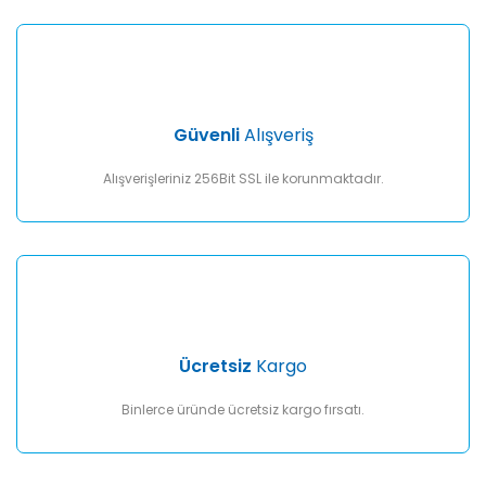
Yorum Yaz
Ürün resmi kalitesiz, bozuk veya görüntülenemiyor.
Ürün açıklamasında eksik bilgiler bulunuyor.
Ürün bilgilerinde hatalar bulunuyor.
Ürün fiyatı diğer sitelerden daha pahalı.
Güvenli
Alışveriş
Bu ürüne benzer farklı alternatifler olmalı.
Alışverişleriniz 256Bit SSL ile korunmaktadır.
Gönder
Ücretsiz
Kargo
Binlerce üründe ücretsiz kargo fırsatı.