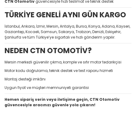
CTN Otomotiv
güvencesiyle hızlı teslimat ve teknik destek
TÜRKİYE GENELİ AYNI GÜN KARGO
İstanbul, Ankara, İzmir, Mersin, Antalya, Bursa, Konya, Adana, Kayseri,
Gaziantep, Kocaeli, Samsun, Sakarya, Trabzon, Denizli, Eskişehir,
Şanlıurfa ve tüm Türkiye’ye sigortalı ve hızlı gönderim yapılır.
NEDEN CTN OTOMOTİV?
Mersin merkezli güvenilir çıkma, komple ve sıfır motor tedarikçisi
Motor kodu doğrulama, teknik destek ve test raporu hizmeti
Montaj desteği imkânı
Uygun fiyat ve müşteri memnuniyeti garantisi
Hemen sipariş verin veya iletişime geçin, CTN Otomotiv
güvencesiyle aracınızı güvenle yola çıkarın!
Bu ürünün fiyat bilgisi, resim, ürün açıklamalarında ve diğer
konularda yetersiz gördüğünüz noktaları öneri formunu
Bu ürüne ilk yorumu siz yapın!
kullanarak tarafımıza iletebilirsiniz.
Görüş ve önerileriniz için teşekkür ederiz.