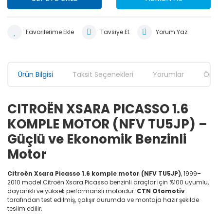
Tavsiye Et
Yorum Yaz
Ürün Bilgisi
Taksit Seçenekleri
Yorumlar
Öner
CITROËN XSARA PICASSO 1.6
KOMPLE MOTOR (NFV TU5JP) –
Güçlü ve Ekonomik Benzinli
Motor
Citroën Xsara Picasso 1.6 komple motor (NFV TU5JP)
, 1999–
2010 model Citroën Xsara Picasso benzinli araçlar için %100 uyumlu,
dayanıklı ve yüksek performanslı motordur.
CTN Otomotiv
tarafından test edilmiş, çalışır durumda ve montaja hazır şekilde
teslim edilir.