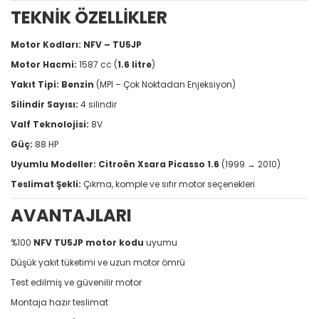
TEKNİK ÖZELLİKLER
Motor Kodları:
NFV – TU5JP
Motor Hacmi:
1587 cc (
1.6 litre
)
Yakıt Tipi:
Benzin
(MPI – Çok Noktadan Enjeksiyon)
Silindir Sayısı:
4 silindir
Valf Teknolojisi:
8V
Güç:
88 HP
Uyumlu Modeller:
Citroën Xsara Picasso 1.6
(1999 → 2010)
Teslimat Şekli:
Çıkma, komple ve sıfır motor seçenekleri
AVANTAJLARI
%100
NFV TU5JP motor kodu
uyumu
Düşük yakıt tüketimi ve uzun motor ömrü
Test edilmiş ve güvenilir motor
Montaja hazır teslimat