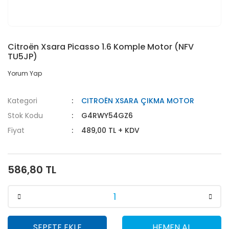
Citroën Xsara Picasso 1.6 Komple Motor (NFV
TU5JP)
Yorum Yap
Kategori
CITROËN XSARA ÇIKMA MOTOR
Stok Kodu
G4RWY54GZ6
Fiyat
489,00 TL + KDV
586,80 TL
SEPETE EKLE
HEMEN AL