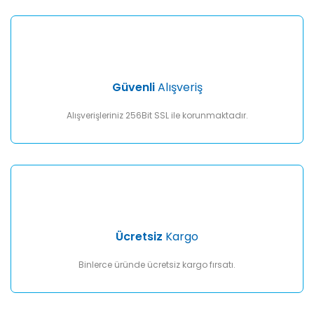
Yorum Yaz
Ürün resmi kalitesiz, bozuk veya görüntülenemiyor.
Ürün açıklamasında eksik bilgiler bulunuyor.
Ürün bilgilerinde hatalar bulunuyor.
Ürün fiyatı diğer sitelerden daha pahalı.
Güvenli
Alışveriş
Bu ürüne benzer farklı alternatifler olmalı.
Alışverişleriniz 256Bit SSL ile korunmaktadır.
Gönder
Ücretsiz
Kargo
Binlerce üründe ücretsiz kargo fırsatı.