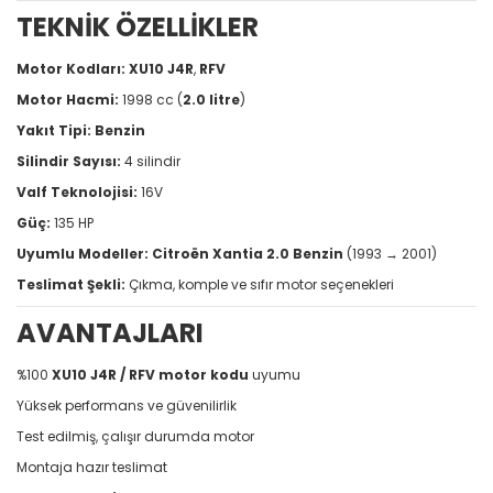
TEKNİK ÖZELLİKLER
Motor Kodları:
XU10 J4R
,
RFV
Motor Hacmi:
1998 cc (
2.0 litre
)
Yakıt Tipi:
Benzin
Silindir Sayısı:
4 silindir
Valf Teknolojisi:
16V
Güç:
135 HP
Uyumlu Modeller:
Citroën Xantia 2.0 Benzin
(1993 → 2001)
Teslimat Şekli:
Çıkma, komple ve sıfır motor seçenekleri
AVANTAJLARI
%100
XU10 J4R / RFV motor kodu
uyumu
Yüksek performans ve güvenilirlik
Test edilmiş, çalışır durumda motor
Montaja hazır teslimat