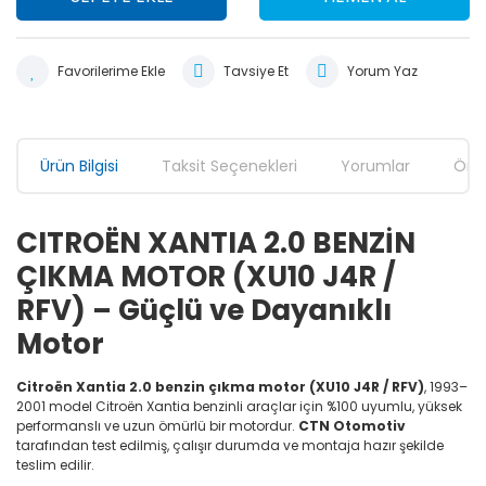
Tavsiye Et
Yorum Yaz
Ürün Bilgisi
Taksit Seçenekleri
Yorumlar
Öner
CITROËN XANTIA 2.0 BENZİN
ÇIKMA MOTOR (XU10 J4R /
RFV) – Güçlü ve Dayanıklı
Motor
Citroën Xantia 2.0 benzin çıkma motor (XU10 J4R / RFV)
, 1993–
2001 model Citroën Xantia benzinli araçlar için %100 uyumlu, yüksek
performanslı ve uzun ömürlü bir motordur.
CTN Otomotiv
tarafından test edilmiş, çalışır durumda ve montaja hazır şekilde
teslim edilir.