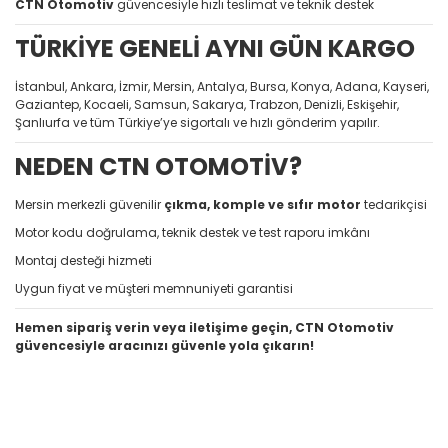
CTN Otomotiv
güvencesiyle hızlı teslimat ve teknik destek
TÜRKİYE GENELİ AYNI GÜN KARGO
İstanbul, Ankara, İzmir, Mersin, Antalya, Bursa, Konya, Adana, Kayseri,
Gaziantep, Kocaeli, Samsun, Sakarya, Trabzon, Denizli, Eskişehir,
Şanlıurfa ve tüm Türkiye’ye sigortalı ve hızlı gönderim yapılır.
NEDEN CTN OTOMOTİV?
Mersin merkezli güvenilir
çıkma, komple ve sıfır motor
tedarikçisi
Motor kodu doğrulama, teknik destek ve test raporu imkânı
Montaj desteği hizmeti
Uygun fiyat ve müşteri memnuniyeti garantisi
Hemen sipariş verin veya iletişime geçin, CTN Otomotiv
güvencesiyle aracınızı güvenle yola çıkarın!
Bu ürünün fiyat bilgisi, resim, ürün açıklamalarında ve diğer
konularda yetersiz gördüğünüz noktaları öneri formunu
Bu ürüne ilk yorumu siz yapın!
kullanarak tarafımıza iletebilirsiniz.
Görüş ve önerileriniz için teşekkür ederiz.