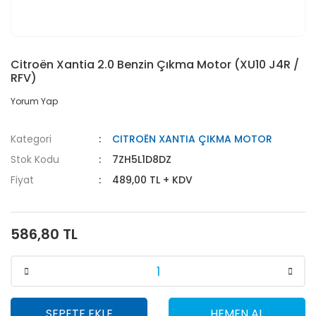
Citroën Xantia 2.0 Benzin Çıkma Motor (XU10 J4R /
RFV)
Yorum Yap
Kategori
CITROËN XANTIA ÇIKMA MOTOR
Stok Kodu
7ZH5L1D8DZ
Fiyat
489,00 TL + KDV
586,80 TL
SEPETE EKLE
HEMEN AL