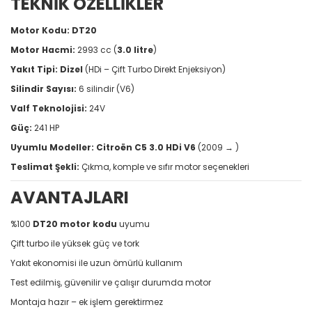
TEKNİK ÖZELLİKLER
Motor Kodu:
DT20
Motor Hacmi:
2993 cc (
3.0 litre
)
Yakıt Tipi:
Dizel
(HDi – Çift Turbo Direkt Enjeksiyon)
Silindir Sayısı:
6 silindir (V6)
Valf Teknolojisi:
24V
Güç:
241 HP
Uyumlu Modeller:
Citroën C5 3.0 HDi V6
(2009 → )
Teslimat Şekli:
Çıkma, komple ve sıfır motor seçenekleri
AVANTAJLARI
%100
DT20 motor kodu
uyumu
Çift turbo ile yüksek güç ve tork
Yakıt ekonomisi ile uzun ömürlü kullanım
Test edilmiş, güvenilir ve çalışır durumda motor
Montaja hazır – ek işlem gerektirmez