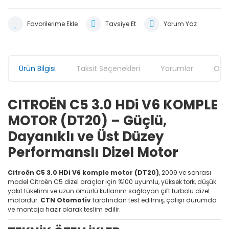
Tavsiye Et
Yorum Yaz
Ürün Bilgisi
Taksit Seçenekleri
Yorumlar
Öner
CITROËN C5 3.0 HDi V6 KOMPLE
MOTOR (DT20) – Güçlü,
Dayanıklı ve Üst Düzey
Performanslı Dizel Motor
Citroën C5 3.0 HDi V6 komple motor (DT20)
, 2009 ve sonrası
model Citroën C5 dizel araçlar için %100 uyumlu, yüksek tork, düşük
yakıt tüketimi ve uzun ömürlü kullanım sağlayan çift turbolu dizel
motordur.
CTN Otomotiv
tarafından test edilmiş, çalışır durumda
ve montaja hazır olarak teslim edilir.