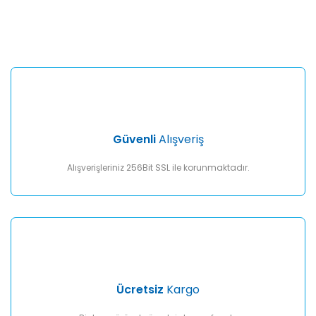
konularda yetersiz gördüğünüz noktaları öneri formunu
Bu ürüne ilk yorumu siz yapın!
kullanarak tarafımıza iletebilirsiniz.
Görüş ve önerileriniz için teşekkür ederiz.
Yorum Yaz
Ürün resmi kalitesiz, bozuk veya görüntülenemiyor.
Ürün açıklamasında eksik bilgiler bulunuyor.
Ürün bilgilerinde hatalar bulunuyor.
Ürün fiyatı diğer sitelerden daha pahalı.
Güvenli
Alışveriş
Bu ürüne benzer farklı alternatifler olmalı.
Alışverişleriniz 256Bit SSL ile korunmaktadır.
Gönder
Ücretsiz
Kargo