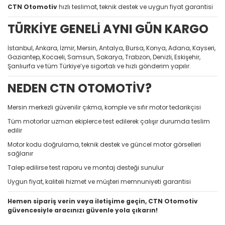
CTN Otomotiv
hızlı teslimat, teknik destek ve uygun fiyat garantisi
TÜRKİYE GENELİ AYNI GÜN KARGO
İstanbul, Ankara, İzmir, Mersin, Antalya, Bursa, Konya, Adana, Kayseri,
Gaziantep, Kocaeli, Samsun, Sakarya, Trabzon, Denizli, Eskişehir,
Şanlıurfa ve tüm Türkiye’ye sigortalı ve hızlı gönderim yapılır.
NEDEN CTN OTOMOTİV?
Mersin merkezli güvenilir çıkma, komple ve sıfır motor tedarikçisi
Tüm motorlar uzman ekiplerce test edilerek çalışır durumda teslim
edilir
Motor kodu doğrulama, teknik destek ve güncel motor görselleri
sağlanır
Talep edilirse test raporu ve montaj desteği sunulur
Uygun fiyat, kaliteli hizmet ve müşteri memnuniyeti garantisi
Hemen sipariş verin veya iletişime geçin, CTN Otomotiv
güvencesiyle aracınızı güvenle yola çıkarın!
Bu ürünün fiyat bilgisi, resim, ürün açıklamalarında ve diğer