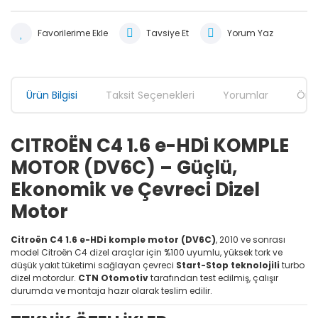
Tavsiye Et
Yorum Yaz
Ürün Bilgisi
Taksit Seçenekleri
Yorumlar
Öner
CITROËN C4 1.6 e-HDi KOMPLE
MOTOR (DV6C) – Güçlü,
Ekonomik ve Çevreci Dizel
Motor
Citroën C4 1.6 e-HDi komple motor (DV6C)
, 2010 ve sonrası
model Citroën C4 dizel araçlar için %100 uyumlu, yüksek tork ve
düşük yakıt tüketimi sağlayan çevreci
Start-Stop teknolojili
turbo
dizel motordur.
CTN Otomotiv
tarafından test edilmiş, çalışır
durumda ve montaja hazır olarak teslim edilir.