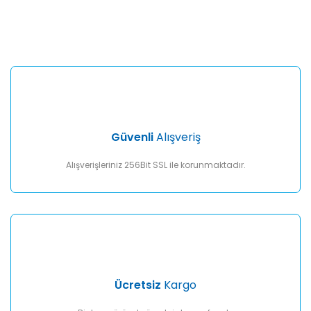
konularda yetersiz gördüğünüz noktaları öneri formunu
Bu ürüne ilk yorumu siz yapın!
kullanarak tarafımıza iletebilirsiniz.
Görüş ve önerileriniz için teşekkür ederiz.
Yorum Yaz
Ürün resmi kalitesiz, bozuk veya görüntülenemiyor.
Ürün açıklamasında eksik bilgiler bulunuyor.
Ürün bilgilerinde hatalar bulunuyor.
Ürün fiyatı diğer sitelerden daha pahalı.
Güvenli
Alışveriş
Bu ürüne benzer farklı alternatifler olmalı.
Alışverişleriniz 256Bit SSL ile korunmaktadır.
Gönder
Ücretsiz
Kargo