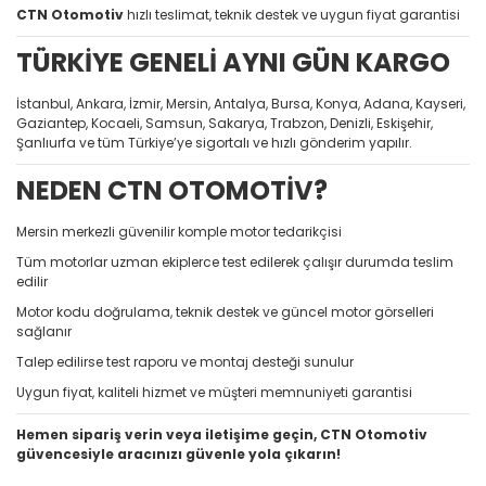
CTN Otomotiv
hızlı teslimat, teknik destek ve uygun fiyat garantisi
TÜRKİYE GENELİ AYNI GÜN KARGO
İstanbul, Ankara, İzmir, Mersin, Antalya, Bursa, Konya, Adana, Kayseri,
Gaziantep, Kocaeli, Samsun, Sakarya, Trabzon, Denizli, Eskişehir,
Şanlıurfa ve tüm Türkiye’ye sigortalı ve hızlı gönderim yapılır.
NEDEN CTN OTOMOTİV?
Mersin merkezli güvenilir komple motor tedarikçisi
Tüm motorlar uzman ekiplerce test edilerek çalışır durumda teslim
edilir
Motor kodu doğrulama, teknik destek ve güncel motor görselleri
sağlanır
Talep edilirse test raporu ve montaj desteği sunulur
Uygun fiyat, kaliteli hizmet ve müşteri memnuniyeti garantisi
Hemen sipariş verin veya iletişime geçin, CTN Otomotiv
güvencesiyle aracınızı güvenle yola çıkarın!
Bu ürünün fiyat bilgisi, resim, ürün açıklamalarında ve diğer