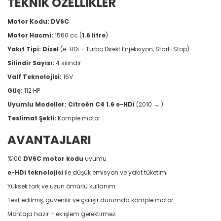
TEKNİK ÖZELLİKLER
Motor Kodu:
DV6C
Motor Hacmi:
1560 cc (
1.6 litre
)
Yakıt Tipi:
Dizel
(e-HDi – Turbo Direkt Enjeksiyon, Start-Stop)
Silindir Sayısı:
4 silindir
Valf Teknolojisi:
16V
Güç:
112 HP
Uyumlu Modeller:
Citroën C4 1.6 e-HDi
(2010 → )
Teslimat Şekli:
Komple motor
AVANTAJLARI
%100
DV6C motor kodu
uyumu
e-HDi teknolojisi
ile düşük emisyon ve yakıt tüketimi
Yüksek tork ve uzun ömürlü kullanım
Test edilmiş, güvenilir ve çalışır durumda komple motor
Montaja hazır – ek işlem gerektirmez