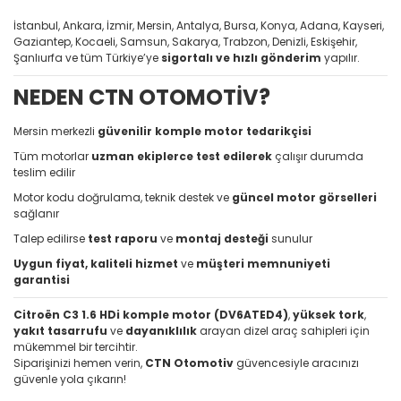
İstanbul, Ankara, İzmir, Mersin, Antalya, Bursa, Konya, Adana, Kayseri,
Gaziantep, Kocaeli, Samsun, Sakarya, Trabzon, Denizli, Eskişehir,
Şanlıurfa ve tüm Türkiye’ye
sigortalı ve hızlı gönderim
yapılır.
NEDEN CTN OTOMOTİV?
Mersin merkezli
güvenilir komple motor tedarikçisi
Tüm motorlar
uzman ekiplerce test edilerek
çalışır durumda
teslim edilir
Motor kodu doğrulama, teknik destek ve
güncel motor görselleri
sağlanır
Talep edilirse
test raporu
ve
montaj desteği
sunulur
Uygun fiyat, kaliteli hizmet
ve
müşteri memnuniyeti
garantisi
Citroën C3 1.6 HDi komple motor (DV6ATED4)
,
yüksek tork
,
yakıt tasarrufu
ve
dayanıklılık
arayan dizel araç sahipleri için
mükemmel bir tercihtir.
Siparişinizi hemen verin,
CTN Otomotiv
güvencesiyle aracınızı
güvenle yola çıkarın!