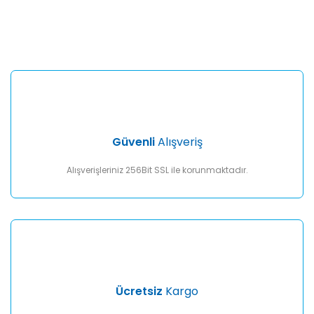
Bu ürünün fiyat bilgisi, resim, ürün açıklamalarında ve diğer
konularda yetersiz gördüğünüz noktaları öneri formunu
Bu ürüne ilk yorumu siz yapın!
kullanarak tarafımıza iletebilirsiniz.
Görüş ve önerileriniz için teşekkür ederiz.
Yorum Yaz
Ürün resmi kalitesiz, bozuk veya görüntülenemiyor.
Ürün açıklamasında eksik bilgiler bulunuyor.
Ürün bilgilerinde hatalar bulunuyor.
Ürün fiyatı diğer sitelerden daha pahalı.
Güvenli
Alışveriş
Bu ürüne benzer farklı alternatifler olmalı.
Alışverişleriniz 256Bit SSL ile korunmaktadır.
Gönder
Ücretsiz
Kargo