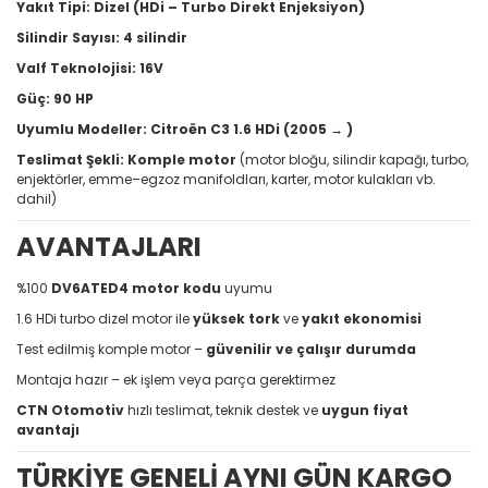
Yakıt Tipi:
Dizel (HDi – Turbo Direkt Enjeksiyon)
Silindir Sayısı:
4 silindir
Valf Teknolojisi:
16V
Güç:
90 HP
Uyumlu Modeller:
Citroën C3 1.6 HDi (2005 → )
Teslimat Şekli:
Komple motor
(motor bloğu, silindir kapağı, turbo,
enjektörler, emme–egzoz manifoldları, karter, motor kulakları vb.
dahil)
AVANTAJLARI
%100
DV6ATED4 motor kodu
uyumu
1.6 HDi turbo dizel motor ile
yüksek tork
ve
yakıt ekonomisi
Test edilmiş komple motor –
güvenilir ve çalışır durumda
Montaja hazır – ek işlem veya parça gerektirmez
CTN Otomotiv
hızlı teslimat, teknik destek ve
uygun fiyat
avantajı
TÜRKİYE GENELİ AYNI GÜN KARGO