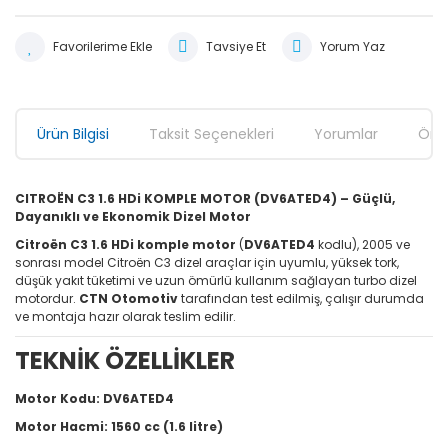
Tavsiye Et
Yorum Yaz
Ürün Bilgisi
Taksit Seçenekleri
Yorumlar
Öner
CITROËN C3 1.6 HDi KOMPLE MOTOR (DV6ATED4) – Güçlü,
Dayanıklı ve Ekonomik Dizel Motor
Citroën C3 1.6 HDi komple motor
(
DV6ATED4
kodlu), 2005 ve
sonrası model Citroën C3 dizel araçlar için uyumlu, yüksek tork,
düşük yakıt tüketimi ve uzun ömürlü kullanım sağlayan turbo dizel
motordur.
CTN Otomotiv
tarafından test edilmiş, çalışır durumda
ve montaja hazır olarak teslim edilir.
TEKNİK ÖZELLİKLER
Motor Kodu:
DV6ATED4
Motor Hacmi:
1560 cc (1.6 litre)