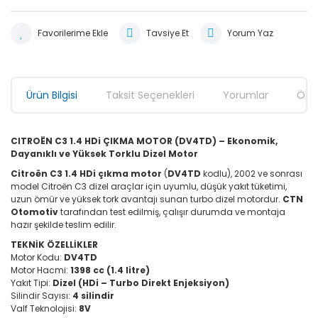
Tavsiye Et
Yorum Yaz
Ürün Bilgisi
Taksit Seçenekleri
Yorumlar
Öner
CITROËN C3 1.4 HDi ÇIKMA MOTOR (DV4TD) – Ekonomik,
Dayanıklı ve Yüksek Torklu Dizel Motor
Citroën C3 1.4 HDi çıkma motor
(
DV4TD
kodlu), 2002 ve sonrası
model Citroën C3 dizel araçlar için uyumlu, düşük yakıt tüketimi,
uzun ömür ve yüksek tork avantajı sunan turbo dizel motordur.
CTN
Otomotiv
tarafından test edilmiş, çalışır durumda ve montaja
hazır şekilde teslim edilir.
TEKNİK ÖZELLİKLER
Motor Kodu:
DV4TD
Motor Hacmi:
1398 cc (1.4 litre)
Yakıt Tipi:
Dizel (HDi – Turbo Direkt Enjeksiyon)
Silindir Sayısı:
4 silindir
Valf Teknolojisi:
8V