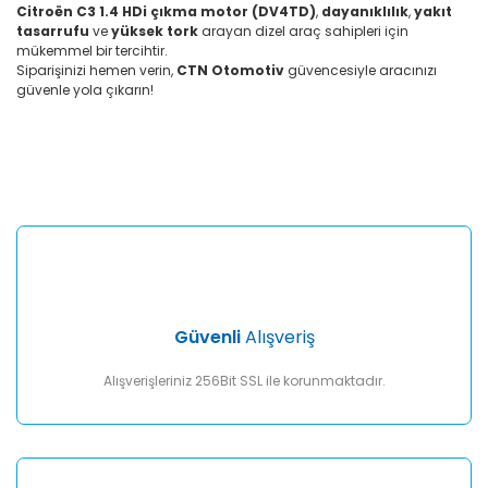
Citroën C3 1.4 HDi çıkma motor (DV4TD)
,
dayanıklılık
,
yakıt
tasarrufu
ve
yüksek tork
arayan dizel araç sahipleri için
mükemmel bir tercihtir.
Siparişinizi hemen verin,
CTN Otomotiv
güvencesiyle aracınızı
güvenle yola çıkarın!
Bu ürünün fiyat bilgisi, resim, ürün açıklamalarında ve diğer
konularda yetersiz gördüğünüz noktaları öneri formunu
Bu ürüne ilk yorumu siz yapın!
kullanarak tarafımıza iletebilirsiniz.
Görüş ve önerileriniz için teşekkür ederiz.
Yorum Yaz
Ürün resmi kalitesiz, bozuk veya görüntülenemiyor.
Ürün açıklamasında eksik bilgiler bulunuyor.
Ürün bilgilerinde hatalar bulunuyor.
Ürün fiyatı diğer sitelerden daha pahalı.
Güvenli
Alışveriş
Bu ürüne benzer farklı alternatifler olmalı.
Alışverişleriniz 256Bit SSL ile korunmaktadır.