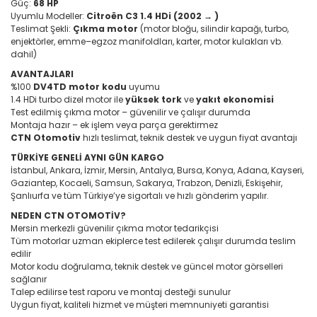
Güç:
68 HP
Uyumlu Modeller:
Citroën C3 1.4 HDi (2002 → )
Teslimat Şekli:
Çıkma motor
(motor bloğu, silindir kapağı, turbo,
enjektörler, emme–egzoz manifoldları, karter, motor kulakları vb.
dahil)
AVANTAJLARI
%100
DV4TD motor kodu
uyumu
1.4 HDi turbo dizel motor ile
yüksek tork
ve
yakıt ekonomisi
Test edilmiş çıkma motor – güvenilir ve çalışır durumda
Montaja hazır – ek işlem veya parça gerektirmez
CTN Otomotiv
hızlı teslimat, teknik destek ve uygun fiyat avantajı
TÜRKİYE GENELİ AYNI GÜN KARGO
İstanbul, Ankara, İzmir, Mersin, Antalya, Bursa, Konya, Adana, Kayseri,
Gaziantep, Kocaeli, Samsun, Sakarya, Trabzon, Denizli, Eskişehir,
Şanlıurfa ve tüm Türkiye’ye sigortalı ve hızlı gönderim yapılır.
NEDEN CTN OTOMOTİV?
Mersin merkezli güvenilir çıkma motor tedarikçisi
Tüm motorlar uzman ekiplerce test edilerek çalışır durumda teslim
edilir
Motor kodu doğrulama, teknik destek ve güncel motor görselleri
sağlanır
Talep edilirse test raporu ve montaj desteği sunulur
Uygun fiyat, kaliteli hizmet ve müşteri memnuniyeti garantisi