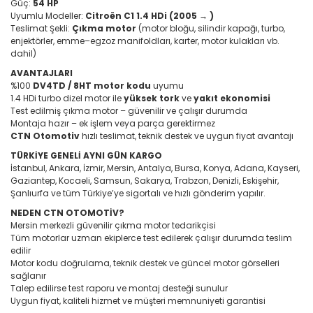
Güç:
54 HP
Uyumlu Modeller:
Citroën C1 1.4 HDi (2005 → )
Teslimat Şekli:
Çıkma motor
(motor bloğu, silindir kapağı, turbo,
enjektörler, emme–egzoz manifoldları, karter, motor kulakları vb.
dahil)
AVANTAJLARI
%100
DV4TD / 8HT motor kodu
uyumu
1.4 HDi turbo dizel motor ile
yüksek tork
ve
yakıt ekonomisi
Test edilmiş çıkma motor – güvenilir ve çalışır durumda
Montaja hazır – ek işlem veya parça gerektirmez
CTN Otomotiv
hızlı teslimat, teknik destek ve uygun fiyat avantajı
TÜRKİYE GENELİ AYNI GÜN KARGO
İstanbul, Ankara, İzmir, Mersin, Antalya, Bursa, Konya, Adana, Kayseri,
Gaziantep, Kocaeli, Samsun, Sakarya, Trabzon, Denizli, Eskişehir,
Şanlıurfa ve tüm Türkiye’ye sigortalı ve hızlı gönderim yapılır.
NEDEN CTN OTOMOTİV?
Mersin merkezli güvenilir çıkma motor tedarikçisi
Tüm motorlar uzman ekiplerce test edilerek çalışır durumda teslim
edilir
Motor kodu doğrulama, teknik destek ve güncel motor görselleri
sağlanır
Talep edilirse test raporu ve montaj desteği sunulur
Uygun fiyat, kaliteli hizmet ve müşteri memnuniyeti garantisi