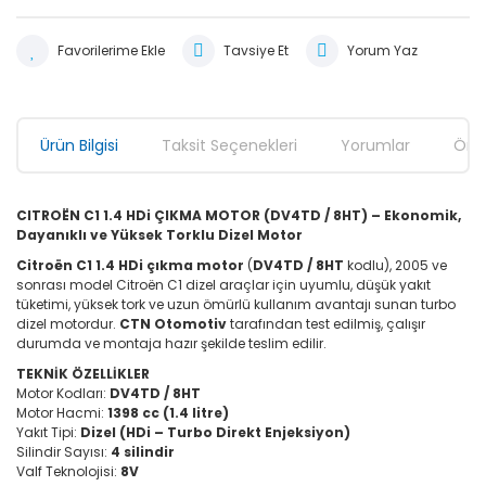
Tavsiye Et
Yorum Yaz
Ürün Bilgisi
Taksit Seçenekleri
Yorumlar
Öner
CITROËN C1 1.4 HDi ÇIKMA MOTOR (DV4TD / 8HT) – Ekonomik,
Dayanıklı ve Yüksek Torklu Dizel Motor
Citroën C1 1.4 HDi çıkma motor
(
DV4TD / 8HT
kodlu), 2005 ve
sonrası model Citroën C1 dizel araçlar için uyumlu, düşük yakıt
tüketimi, yüksek tork ve uzun ömürlü kullanım avantajı sunan turbo
dizel motordur.
CTN Otomotiv
tarafından test edilmiş, çalışır
durumda ve montaja hazır şekilde teslim edilir.
TEKNİK ÖZELLİKLER
Motor Kodları:
DV4TD / 8HT
Motor Hacmi:
1398 cc (1.4 litre)
Yakıt Tipi:
Dizel (HDi – Turbo Direkt Enjeksiyon)
Silindir Sayısı:
4 silindir
Valf Teknolojisi:
8V