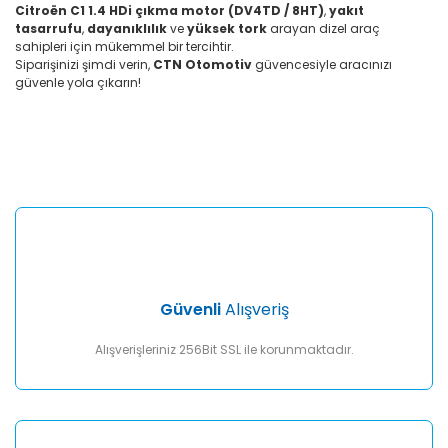
Citroën C1 1.4 HDi çıkma motor (DV4TD / 8HT)
,
yakıt
tasarrufu
,
dayanıklılık
ve
yüksek tork
arayan dizel araç
sahipleri için mükemmel bir tercihtir.
Siparişinizi şimdi verin,
CTN Otomotiv
güvencesiyle aracınızı
güvenle yola çıkarın!
Bu ürünün fiyat bilgisi, resim, ürün açıklamalarında ve diğer
konularda yetersiz gördüğünüz noktaları öneri formunu
Bu ürüne ilk yorumu siz yapın!
kullanarak tarafımıza iletebilirsiniz.
Görüş ve önerileriniz için teşekkür ederiz.
Yorum Yaz
Ürün resmi kalitesiz, bozuk veya görüntülenemiyor.
Ürün açıklamasında eksik bilgiler bulunuyor.
Ürün bilgilerinde hatalar bulunuyor.
Ürün fiyatı diğer sitelerden daha pahalı.
Güvenli
Alışveriş
Bu ürüne benzer farklı alternatifler olmalı.
Alışverişleriniz 256Bit SSL ile korunmaktadır.