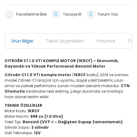
Tavsiye Et
Yorum Yaz
Ürün Bilgisi
Taksit Seçenekleri
Yorumlar
Öner
CITROËN C1 1.0 VTi KOMPLE MOTOR (1KRCF) – Ekonomik,
Dayanıklı ve Yüksek Performanslı Benzinli Motor
Citroën C1 1.0 VTi komple motor
(
1KRCF
kodlu), 2014 ve sonrası
model Citroën C1 araçlar için uyumlu, düşük yakıt tüketimi, uzun
ömür ve yüksek performans sunan modern benzinli motordur.
CTN
Otomotiv
tarafından test edilmiş, çalışır durumda ve montaja
hazır olarak teslim edilir.
TEKNİK ÖZELLİKLER
Motor Kodu:
1KRCF
Motor Hacmi:
998 cc (1.0 litre)
Yakıt Tipi:
Benzinli (VVT-i – Değişken Supap Zamanlamalı)
Silindir Sayısı:
3 silindir
Valf Teknolojisi:
12V