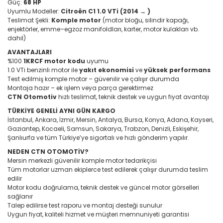
Güç:
68 HP
Uyumlu Modeller:
Citroën C1 1.0 VTi (2014 → )
Teslimat Şekli:
Komple motor
(motor bloğu, silindir kapağı,
enjektörler, emme–egzoz manifoldları, karter, motor kulakları vb.
dahil)
AVANTAJLARI
%100
1KRCF motor kodu
uyumu
1.0 VTi benzinli motor ile
yakıt ekonomisi
ve
yüksek performans
Test edilmiş komple motor – güvenilir ve çalışır durumda
Montaja hazır – ek işlem veya parça gerektirmez
CTN Otomotiv
hızlı teslimat, teknik destek ve uygun fiyat avantajı
TÜRKİYE GENELİ AYNI GÜN KARGO
İstanbul, Ankara, İzmir, Mersin, Antalya, Bursa, Konya, Adana, Kayseri,
Gaziantep, Kocaeli, Samsun, Sakarya, Trabzon, Denizli, Eskişehir,
Şanlıurfa ve tüm Türkiye’ye sigortalı ve hızlı gönderim yapılır.
NEDEN CTN OTOMOTİV?
Mersin merkezli güvenilir komple motor tedarikçisi
Tüm motorlar uzman ekiplerce test edilerek çalışır durumda teslim
edilir
Motor kodu doğrulama, teknik destek ve güncel motor görselleri
sağlanır
Talep edilirse test raporu ve montaj desteği sunulur
Uygun fiyat, kaliteli hizmet ve müşteri memnuniyeti garantisi