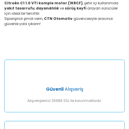
Citroën C1 1.0 VTi komple motor (1KRCF)
, şehir içi kullanımda
yakıt tasarrufu
,
dayanıklılık
ve
sürüş keyfi
arayan sürücüler
için ideal bir tercihtir.
Siparişinizi şimdi verin,
CTN Otomotiv
güvencesiyle aracınızı
güvenle yola çıkarın!
Bu ürünün fiyat bilgisi, resim, ürün açıklamalarında ve diğer
konularda yetersiz gördüğünüz noktaları öneri formunu
Bu ürüne ilk yorumu siz yapın!
kullanarak tarafımıza iletebilirsiniz.
Görüş ve önerileriniz için teşekkür ederiz.
Yorum Yaz
Ürün resmi kalitesiz, bozuk veya görüntülenemiyor.
Ürün açıklamasında eksik bilgiler bulunuyor.
Ürün bilgilerinde hatalar bulunuyor.
Ürün fiyatı diğer sitelerden daha pahalı.
Güvenli
Alışveriş
Bu ürüne benzer farklı alternatifler olmalı.
Alışverişleriniz 256Bit SSL ile korunmaktadır.